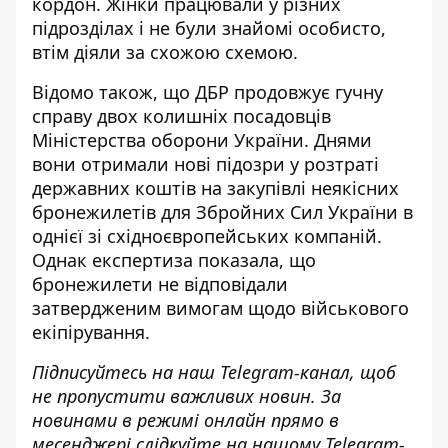
кордон. Жінки
працювали у різних
підрозділах
і не були знайомі особисто,
втім діяли за схожою схемою.
Відомо також, що ДБР продовжує гучну
справу двох колишніх посадовців
Міністерства оборони України. Днями
вони
отримали нові підозри
у розтраті
державних коштів на закупівлі неякісних
бронежилетів для Збройних Сил України в
однієї зі східноєвропейських компаній.
Однак експертиза показала, що
бронежилети не відповідали
затвердженим вимогам щодо військового
екіпірування.
Підписуйтесь на наш
Telegram-канал
, щоб
не пропустити важливих новин. За
новинами в режимі онлайн прямо в
месенджері слідкуйте на нашому Telegram-