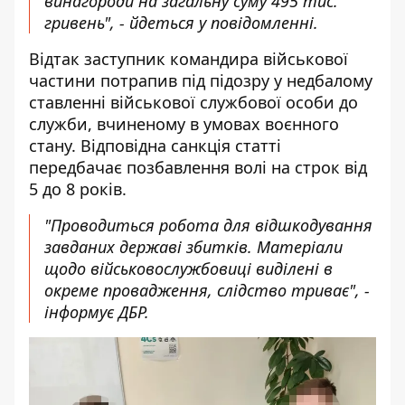
винагороди на загальну суму 495 тис.
гривень", - йдеться у повідомленні.
Відтак заступник командира військової
частини потрапив під підозру у недбалому
ставленні військової службової особи до
служби, вчиненому в умовах воєнного
стану. Відповідна санкція статті
передбачає позбавлення волі на строк від
5 до 8 років.
"Проводиться робота для відшкодування
завданих державі збитків. Матеріали
щодо військовослужбовиці виділені в
окреме провадження, слідство триває", -
інформує ДБР.