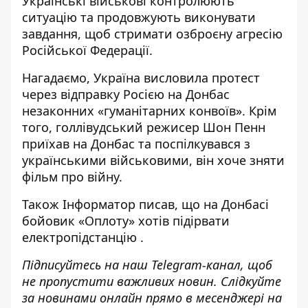
Українські військові контролюють
ситуацію та продовжують виконувати
завдання, щоб стримати озброєну агресію
Російської Федерації.
Нагадаємо, Україна
висловила протест
через відправку Росією на Донбас
незаконних
«гуманітарних конвоїв». Крім
того, голлівудський
режисер Шон Пенн
приїхав на Донбас та поспілкувався з
українськими військовими
, він хоче зняти
фільм про війну.
Також
Інформатор
писав, що на Донбасі
бойовик «Оплоту» хотів підірвати
електропідстанцію
.
Підписуйтесь на наш
Telegram-канал
, щоб
не пропустити важливих новин. Слідкуйте
за новинами онлайн прямо в месенджері на