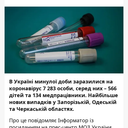
В Україні минулої доби заразилися на
коронавірус 7 283 особи, серед них – 566
дітей та 134 медпрацівники. Найбільше
нових випадків у Запорізькій, Одеській
та Черкаській областях.
Про це повідомляє
Інформатор
із
посиланням на прес-центр
МОЗ України
.