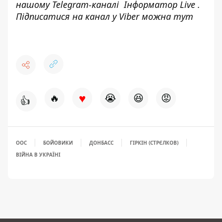
нашому Telegram-каналі
Інформатор Live
.
Підписатися на канал у Viber можна
тут
♥
🔥
😭
😆
😡
👍
ООС
БОЙОВИКИ
ДОНБАСС
ГІРКІН (СТРЄЛКОВ)
ВІЙНА В УКРАЇНІ