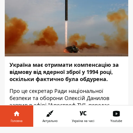
Україна має отримати компенсацію за
відмову від ядерної зброї у 1994 році,
оскільки фактично була обдурена.
Про це секретар Ради національної
безпеки та оборони Олексій Данилов
заявив в ефірі "
Апостроф TV
", передає
Інформатор
.
Головна
Актуально
Україна на часі
Youtube
"У 94-му році, коли нас, я вибачаюсь,
обдурили, коли ядерні боєголовки забрали.