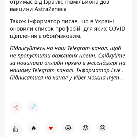
отримає від Ізраїлю півмільйона доз
вакцини
AstraZeneca
Також
інформатор
писав, що в Україні
оновили список професій, для яких COVID-
щеплення
є обов'язковим.
Підписуйтесь на наш
Telegram-канал
, щоб
не пропустити важливих новин. Слідкуйте
за новинами онлайн прямо в месенджері на
нашому Telegram-каналі
Інформатор Live
.
Підписатися на канал у Viber можна
тут
.
♥
🔥
😭
😆
😡
👍