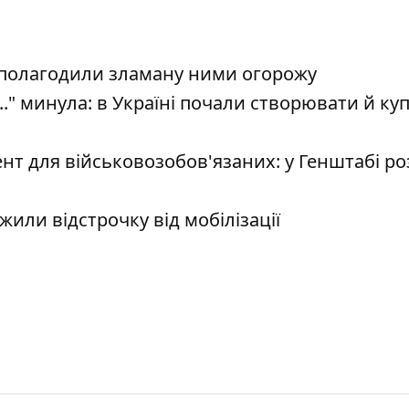
и полагодили зламану ними огорожу
." минула: в Україні почали створювати й ку
нт для військовозобов'язаних: у Генштабі ро
жили відстрочку від мобілізації