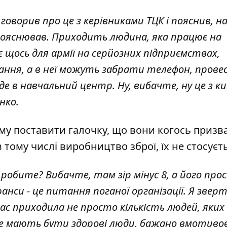
е говорив про це з керівниками ТЦК і пояснив, н
 пояснював. Приходить людина, яка працює на
 щось для армії на серйозних підприємствах,
ння, а в неї можуть забрати телефон, прове
де в навчальний центр. Ну, вибачте, ну це з к
нко.
му поставити галочку, що вони когось призва
 тому числі виробництво зброї, їх не стосуєть
робите? Вибачте, там зір мінус 8, а його про
нси - це питання поганої організації. Я звер
ас приходила не просто кількість людей, яких
це мають бути здорові люди, бажано вмотивов