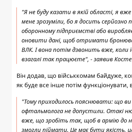
"Я не буду казати в якій області, я вж
мене зрозуміли, бо я досить серйозно
оборонному підприємстві або виробляє
оновити дані, щоб отримати бронюва
ВЛК. І вона потім дзвонить вже, коли ї
взагалі так працюєте", - заявив Косте
Він додав, що військкомам байдуже, ко
як буде все інше потім функціонувати, в
"Тому приходилось пояснювати: що ви 
офтальмолога не допустили. Отакі нюа
вже, що зробіть так, щоб в армію до н
змогли піймати. Це має бути якість, 