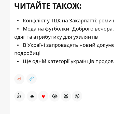
ЧИТАЙТЕ ТАКОЖ:
Конфлікт у ТЦК на Закарпатті: ром
Мода на футболки "Доброго вечора..
одяг та атрибутику для ухилянтів
В Україні запровадять новий докуме
подробиці
Ще одній категорії українців продов
♥
👍
🔥
😭
😆
😡