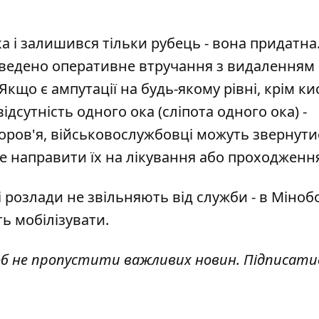
а і залишився тільки рубець - вона придатна
оведено оперативне втручання з видаленням
кщо є ампутації на будь-якому рівні, крім кис
ідсутність одного ока (сліпота одного ока) -
оров'я, військовослужбовці можуть звернути
е направити їх на лікування або проходженн
і розлади не звільняють від служби - в Міно
ь мобілізувати.
об не пропустити важливих новин. Підписати