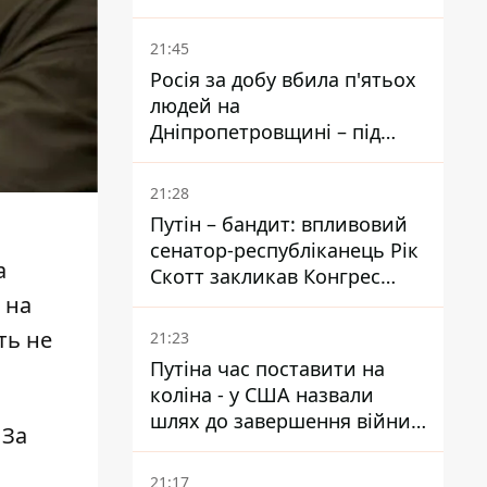
біль – він очолив народне
голосування
21:45
Росія за добу вбила п'ятьох
людей на
Дніпропетровщині – під
ударами опинилися п'ять
районів області
21:28
Путін – бандит: впливовий
сенатор-республіканець Рік
а
Скотт закликав Конгрес
притягнути РФ до
 на
відповідальності за війну в
ть не
21:23
Україні
Путіна час поставити на
коліна - у США назвали
шлях до завершення війни -
 За
National Security Journal
21:17