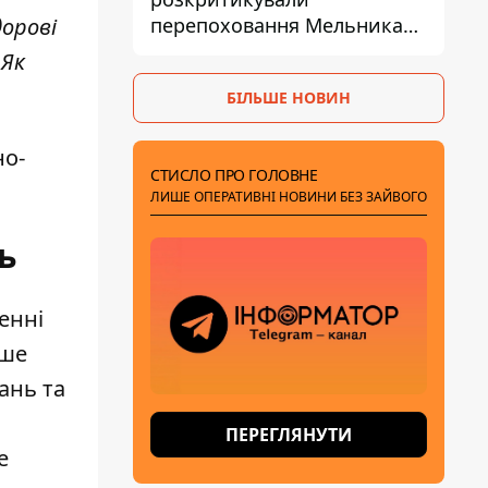
перепоховання Мельника
дорові
через ризик дипломатичної
 Як
ізоляції
БІЛЬШЕ НОВИН
но-
СТИСЛО ПРО ГОЛОВНЕ
ЛИШЕ ОПЕРАТИВНІ НОВИНИ БЕЗ ЗАЙВОГО
ь
енні
ише
ань та
ПЕРЕГЛЯНУТИ
е