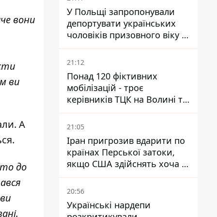
У Польщі запропонували
аче вони
депортувати українських
чоловіків призовного віку -
кого це може торкнутися
21:12
сти
Понад 120 фіктивних
им ви
мобілізацій - троє
керівників ТЦК на Волині та
Буковині отримали підозри
за фейкові звіти
ли. А
21:05
ся.
Іран пригрозив вдарити по
країнах Перської затоки,
якщо США здійснять хоча б
сто до
одну атаку - Reuters
тався
20:56
 ви
Українські нардепи
ані.
розкритикували