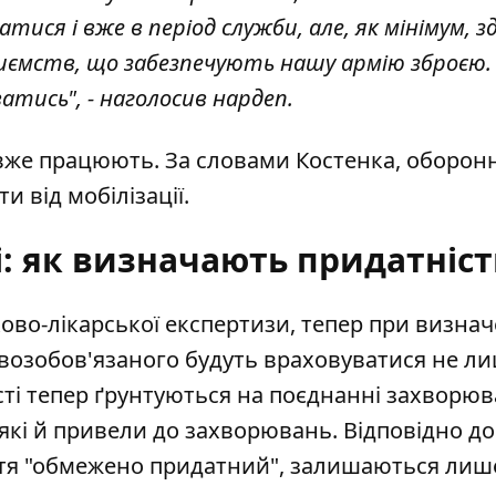
ися і вже в період служби, але, як мінімум, з
приємств, що забезпечують нашу армію зброєю.
атись", - наголосив нардеп.
вже працюють. За словами Костенка, оборон
 від мобілізації.
і: як визначають придатніст
ово-лікарської експертизи, тепер при
визнач
возобов'язаного будуть враховуватися не л
ті тепер ґрунтуються на поєднанні захворюв
які й привели до захворювань. Відповідно до
ття "обмежено придатний", залишаються лиш