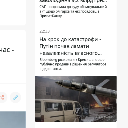
заволодіння 9,2 млрд грн
ПриватБанку скерували до
САП направила до суду обвинувальний
акт щодо олігарха та експосадовців
суду
ПриватБанку
22:33
На крок до катастрофи -
Путін почав ламати
час -
незалежність власного
Центробанку, змусивши
Bloomberg розкрив, як Кремль вперше
публічно продавив рішення регулятора
знизити базову ставку
щодо ставки.