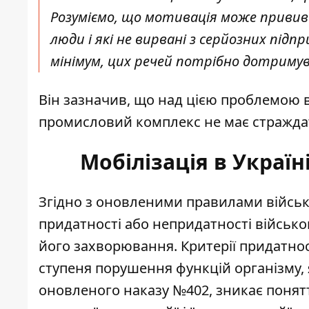
Розуміємо, що мотивація може прививат
люди і які не вирвані з серйозних під
мінімум, цих речей потрібно дотримув
Він зазначив, що над цією проблемою 
промисловий комплекс не має страждати
Мобілізація в Україн
Згідно з оновленими правилами військ
придатності або непридатності
військо
його захворювання. Критерії придатнос
ступеня порушення функцій організму, 
оновленого наказу №402, зникає поня