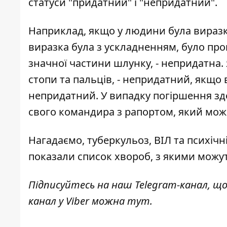
статуси "придатний" і "непридатний".
Наприклад, якщо у людини була виразк
виразка була з ускладненням, було пр
значної частини шлунку, - непридатна. Я
стопи та пальців, - непридатний, якщо в
непридатний. У випадку погіршення зд
свого командира з рапортом, який мож
Нагадаємо, туберкульоз, ВІЛ та психічн
показали список хвороб,
з якими можут
Підписуйтесь на наш
Telegram-канал
, щ
канал у Viber можна
тут
.