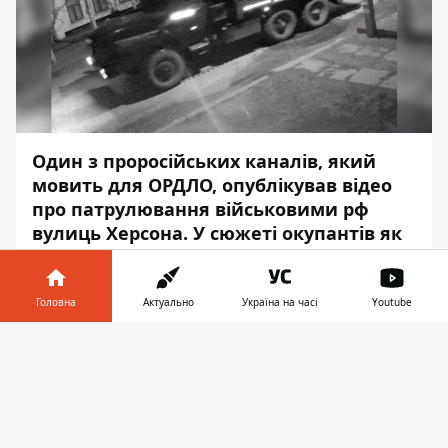
Один з проросійських каналів, який
мовить для ОРДЛО, опублікував відео
про патрулювання військовими рф
вулиць Херсона. У сюжеті окупантів як
завжди "всьо хорошо", навіть з
показаними у відео "порушниками"
поводяться чемно та лагідно. Але як
Головна
Актуально
Україна на часі
Youtube
насправді проходить період після
Інформатор у
настання комендантської години
Завантажити
телефоні
👉
знають тільки реальні місцеві жителі.
Одна з мешканок Шуменського району
розповіла, що окупанти зґвалтували жінку