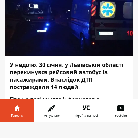
У неділю, 30 січня, у Львівській області
перекинувся рейсовий автобус із
пасажирами. Внаслідок ДТП
постраждали 14 людей.
Про це повідомляє
Інформатор
з
посиланням на
прес-центр
Державної
служби з надзвичайних ситуацій.
Головна
Актуально
Україна на часі
Youtube
Аварія сталася о 02:03 поблизу села Хватів
Інформатор у
Завантажити
Золочівського району на автодорозі М-06
телефоні
👉