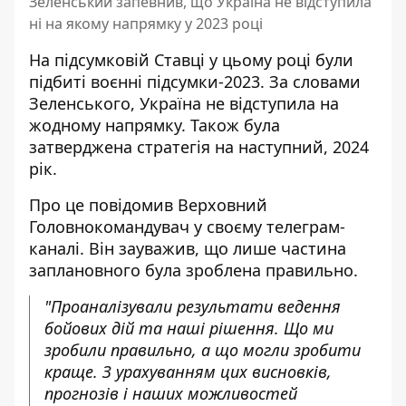
Зеленський запевнив, що Україна не відступила
ні на якому напрямку у 2023 році
На підсумковій Ставці у цьому році були
підбиті воєнні підсумки-2023. За словами
Зеленського, Україна
не відступила на
жодному напрямку
. Також була
затверджена стратегія на наступний, 2024
рік.
Про це повідомив Верховний
Головнокомандувач у своєму телеграм-
каналі. Він зауважив, що лише частина
заплановного була зроблена правильно.
"Проаналізували результати ведення
бойових дій та наші рішення. Що ми
зробили правильно, а що могли зробити
краще. З урахуванням цих висновків,
прогнозів і наших можливостей