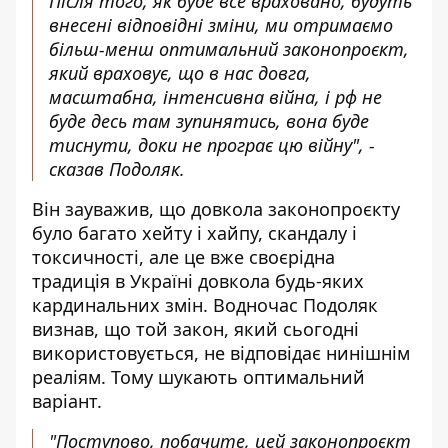
Після того, як буде все враховано, будуть
внесені відповідні зміни, ми отримаємо
більш-менш оптимальний законопроєкт,
який враховує, що в нас довга,
масштабна, інтенсивна війна, і рф не
буде десь там зупинятись, вона буде
тиснути, доки не програє цю війну", -
сказав Подоляк.
Він зауважив, що довкола законопроєкту
було багато хейту і хайпу, скандалу і
токсичності, але це вже своєрідна
традиція в Україні довкола будь-яких
кардинальних змін. Водночас Подоляк
визнав, що той закон, який сьогодні
використовується, не відповідає нинішнім
реаліям. Тому шукають оптимальний
варіант.
"Поступово, побачите, цей законопроєкт