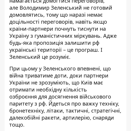
намагається домогтися переговорів,
але Володимир Зеленський не готовий
домовлятись, тому що наразі
немає
доцільності переговорів
, навіть якщо
країни-партнери почнуть тиснути на
Україну з гуманістичних міркувань. Адже
будь-яка пропозиція залишити рф
українські території – це програш. І
Зеленський це розуміє.
При цьому у Зеленського впевнені, що
війна триватиме доти, доки партнери
України не зрозуміють, що Київ має
отримати необхідну кількість
озброєння для
досягнення військового
паритету з рф
. Йдеться про важку техніку,
бронетехніку, літаки, тактичні, стратегічні,
далекобійні ракети, артилерію, снаряди
тощо.