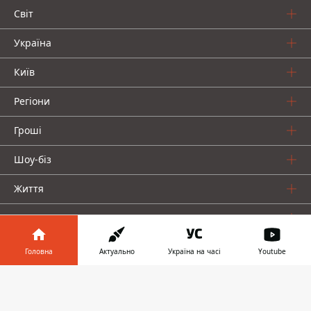
Світ
Україна
Київ
Регіони
Гроші
Шоу-біз
Життя
Про нас
Головна
Актуально
Україна на часі
Youtube
Інформатор у
Завантажити
телефоні
👉