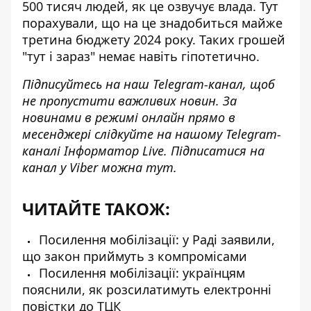
500 тисяч людей, як це озвучує влада. Тут
порахували, що на це
знадобиться майже
третина бюджету 2024 року
. Таких грошей
"тут і зараз" немає навіть гіпотетично.
Підписуйтесь на наш
Telegram-канал
, щоб
не пропустити важливих новин. За
новинами в режимі онлайн прямо в
месенджері слідкуйте на нашому Telegram-
каналі
Інформатор Live
. Підписатися на
канал у Viber можна
тут
.
ЧИТАЙТЕ ТАКОЖ:
Посилення мобілізації: у Раді заявили,
що закон приймуть з компромісами
Посилення мобілізації: українцям
пояснили, як розсилатимуть електронні
повістки до ТЦК