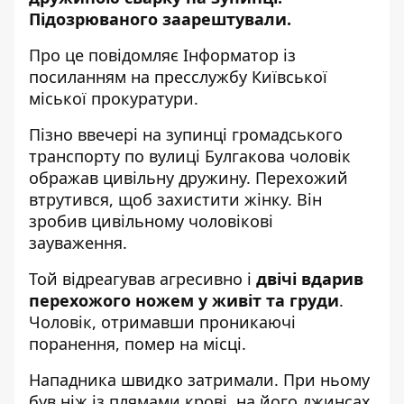
Підозрюваного заарештували.
Про це повідомляє
Інформатор
із
посиланням на
пресслужбу
Київської
міської прокуратури.
Пізно ввечері на зупинці громадського
транспорту по вулиці Булгакова чоловік
ображав цивільну дружину. Перехожий
втрутився, щоб захистити жінку. Він
зробив цивільному чоловікові
зауваження.
Той відреагував агресивно і
двічі вдарив
перехожого ножем у живіт та груди
.
Чоловік, отримавши проникаючі
поранення, помер на місці.
Нападника швидко затримали. При ньому
був ніж із плямами крові, на його джинсах