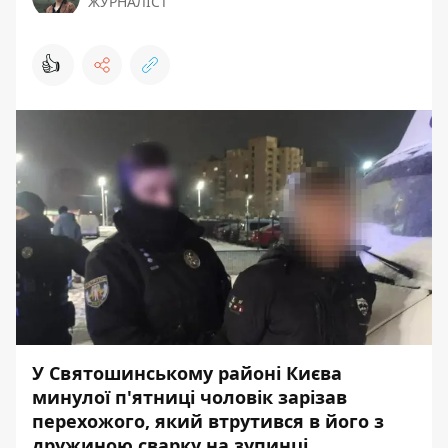
ЖУРНАЛІСТ
👍
У Святошинському районі Києва
минулої п'ятниці чоловік зарізав
перехожого, який втрутився в його з
дружиною сварку на зупинці.