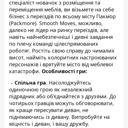
спеціаліст-новачок з розміщення та
переміщення меблів, ви візьмете на себе
бізнес з переїздів по всьому місту Пакмор
(Packmore). Smooth Moves, можливо,
далеко не лідер на ринку переїздів, але
навіть найнебезпечніші і дивні завдання
по плечу команді цілеспрямованих
роботяг. Ростіть свою справу до чималих
висот, найміть колоритних настроюваних
персонажів і врятуйте місто від меблевої
катастрофи.
Особливості гри:
Спільна гра
. Насолоджуйтесь
одиночною грою як незалежний
підрядник або об'єднайтеся з друзями. До
чотирьох гравців можуть обговорювати,
як краще пересувати диван, не
піднімаючись із дивану. Випробуйте на
міцність і диван, і вашу дружбу.