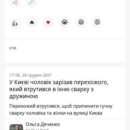
♥
🔥
😭
😆
😡
👍
ІГРИ
17:58, 28 грудня 2021
У Києві чоловік зарізав перехожого,
який втрутився в їхню сварку з
дружиною
Перехожий втрутився, щоб припинити гучну
сварку чоловіка та жінки на вулиці Києва
Ольга Дяченко