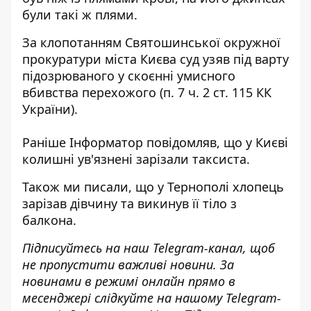
були такі ж плями.
За клопотанням Святошинської окружної
прокуратури міста Києва суд узяв під варту
підозрюваного у скоєнні умисного
вбивства перехожого (п. 7 ч. 2 ст. 115 КК
України).
Раніше
Інформатор
повідомляв, що
у Києві
колишні ув'язнені зарізали таксиста
.
Також ми писали, що у Тернополі
хлопець
зарізав дівчину та викинув її тіло з
балкона
.
Підписуйтесь на наш
Telegram-канал
,
щоб
н
е пропустити важливі новини. За
новинами в режимі онлайн прямо в
месенджері слідкуйте на нашому Telegram-