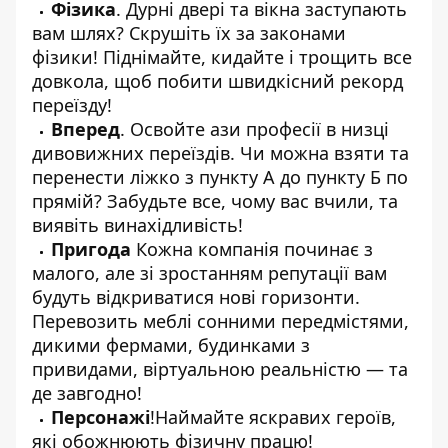
Фізика
. Дурні двері та вікна заступають
вам шлях? Скрушіть їх за законами
фізики! Піднімайте, кидайте і трощить все
довкола, щоб побити швидкісний рекорд
переїзду!
Вперед
. Освойте ази професії в низці
дивовижних переїздів. Чи можна взяти та
перенести ліжко з пункту А до пункту Б по
прямій? Забудьте все, чому вас вчили, та
виявіть винахідливість!
Пригода
Кожна компанія починає з
малого, але зі зростанням репутації вам
будуть відкриватися нові горизонти.
Перевозить меблі сонними передмістями,
дикими фермами, будинками з
привидами, віртуальною реальністю — та
де завгодно!
Персонажі
!Наймайте яскравих героїв,
які обожнюють фізичну працю!