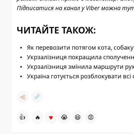
Підписатися на канал у Viber можна
ту
ЧИТАЙТЕ ТАКОЖ:
Як перевозити потягом кота, собаку 
Укрзалізниця покращила сполучення
Укрзалізниця змінила маршрути руху
Україна готується розблокувати всі 
♥
👍
🔥
😭
😆
😡