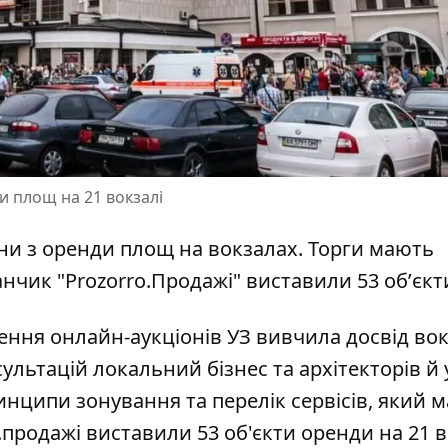
и площ на 21 вокзалі
ни з
оренди площ на вокзалах
. Торги мають
нчик "Prozorro.Продажі" виставили 53 обʼєкт
ення онлайн-аукціонів УЗ вивчила досвід вок
ультацій локальний бізнес та архітекторів й 
инципи зонування та перелік сервісів, який м
.продажі виставили 53 об'єкти оренди на 21 в