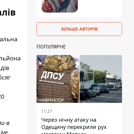
алів
БІЛЬШЕ АВТОРІВ
гальна
ПОПУЛЯРНЕ
ільйона
дів
бсяг
20
11:27
Через нічну атаку на
ми в
Одещину перекрили рух
ive
.