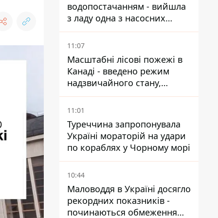
водопостачанням - вийшла
з ладу одна з насосних
станцій
11:07
Масштабні лісові пожежі в
Канаді - введено режим
надзвичайного стану,
виїхали понад 20 тисяч
людей
11:01
Туреччина запропонувала
Україні мораторій на удари
по кораблях у Чорному морі
10:44
Маловоддя в Україні досягло
рекордних показників -
починаються обмеження