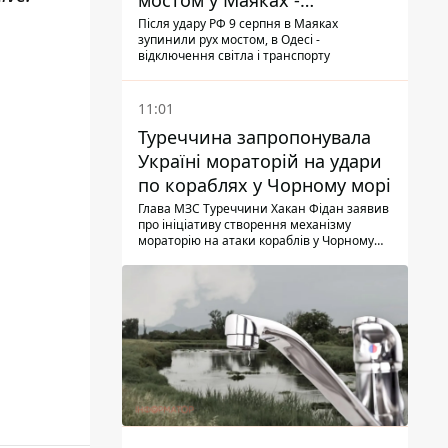
мостом у Маяках -
подробиці від ДПСУ
Після удару РФ 9 серпня в Маяках
зупинили рух мостом, в Одесі -
відключення світла і транспорту
11:01
Туреччина запропонувала
Україні мораторій на удари
по кораблях у Чорному морі
Глава МЗС Туреччини Хакан Фідан заявив
про ініціативу створення механізму
мораторію на атаки кораблів у Чорному
морі