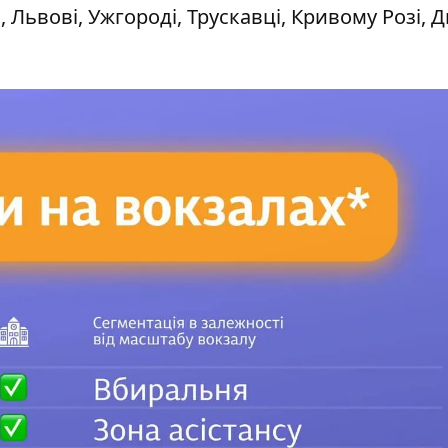
і, Львові, Ужгороді, Трускавці, Кривому Розі, Д