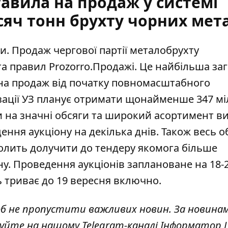
авила на продаж у системі
сяч тонн брухту чорних мет
ни
. Продаж чергової партії металобрухту
та правил Prozorro.Продажі. Це найбільша за
 на продаж від початку повномасштабного
ізації УЗ планує отримати щонайменше 347 м
 на значні обсяги та широкий
асортимент ви
ня аукціону на декілька днів. Також весь о
волить долучити до тендеру якомога більше
ну. Проведення аукціонів заплановане на 18-
ь
триває до 19 вересня включно.
об не пропустити важливих новин. За новина
куйте на нашому Telegram-каналі
Інформатор L