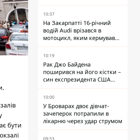
водопостачання
10:37
На Закарпатті 16-річний
водій Audi врізався в
мотоцикл, яким кермував
10-річний хлопчик
10:19
Рак Джо Байдена
поширився на його кістки –
син експрезидента США
розповів, що хвороба
и.
батька прогресує
10:00
залів
У Броварах двоє дівчат-
зачеперок потрапили в
у
лікарню через удар струмом
ає бути
окзалі
09:53