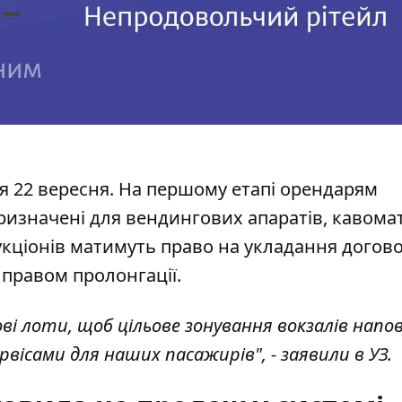
я 22 вересня. На першому етапі орендарям
изначені для вендингових апаратів, кавомат
укціонів матимуть право на укладання догов
з правом пролонгації.
ві лоти, щоб цільове зонування вокзалів нап
вісами для наших пасажирів", - заявили в УЗ.