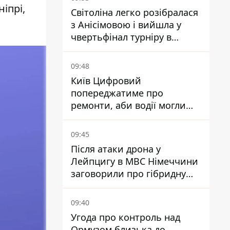
ніпрі,
Світоліна легко розібралася
з Анісімовою і вийшла у
чвертьфінал турніру в
Торонто
09:48
Київ Цифровий
попереджатиме про
ремонти, аби водії могли
уникати ділянок із заторами
09:45
Після атаки дрона у
Лейпцигу в МВС Німеччини
заговорили про гібридну
війну – ми щоденно є ціллю
09:40
Угода про контроль над
Ормузом близька до