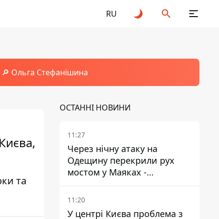
RU
🔎 Ольга Стефанішина
ОСТАННІ НОВИНИ
11:27
Києва,
Через нічну атаку на
Одещину перекрили рух
мостом у Маяках -
оки та
подробиці від ДПСУ
11:20
У центрі Києва проблема з