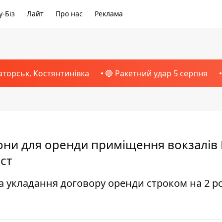
-Біз
Лайт
Про нас
Реклама
аторськ, Костянтинівка
🔴 Ракетний удар 5 серпня
іони для оренди приміщення вокзалів 
ст
а укладання договору оренди строком на 2 р