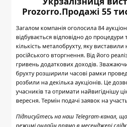
Укрзалізниця вист
Prozorro.Продажі 55 ти
Загалом компанія
оголосила 84 аукціо
відбувається відповідно до процедури 
кількість металобрухту, яку виставили
російського вторгнення. Від його реал
гривень додаткових доходів. Зважаючи
брухту
розширили часові рамки проведен
розбили на декілька аукціонів. Це доз
учасників та отримати найвигіднішу ці
вересня. Термін
подачі заявок на участ
Підписуйтесь на наш
Telegram-канал
, щ
режимі онлайн прямо в месенджері слід