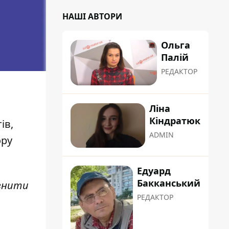
НАШІ АВТОРИ
Ольга
Палій
РЕДАКТОР
Ліна
Кіндратюк
ів,
ADMIN
ору
Едуард
Бакканський
овнити
РЕДАКТОР