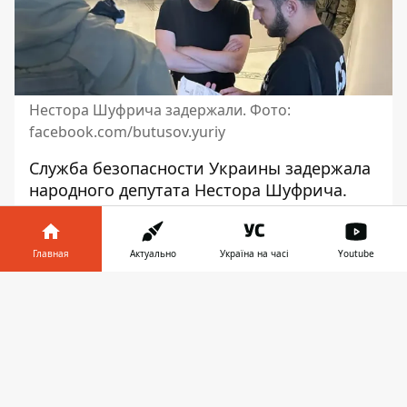
Нестора Шуфрича задержали. Фото:
facebook.com/butusov.yuriy
Служба безопасности Украины задержала
народного депутата Нестора Шуфрича.
Это произошло в его доме в селе Козин
Киевской области. Он является
фигурантом дела российской шпионской
Главная
Актуально
Україна на часі
Youtube
сети экс-нардепа Владимира Сивковича
.
Информатор в
Скачать
Об этом сообщил журналист Юрий
телефоне
👉
Бутусов в Facebook. По его словам,
политику инкриминируют
государственную измену
.