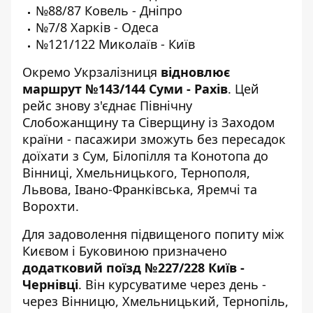
№88/87 Ковель - Дніпро
№7/8 Харків - Одеса
№121/122 Миколаїв - Київ
Окремо Укрзалізниця
відновлює
маршрут №143/144 Суми - Рахів
. Цей
рейс знову з'єднає Північну
Слобожанщину та Сіверщину із Заходом
країни - пасажири зможуть без пересадок
доїхати з Сум, Білопілля та Конотопа до
Вінниці, Хмельницького, Тернополя,
Львова, Івано-Франківська, Яремчі та
Ворохти.
Для задоволення підвищеного попиту між
Києвом і Буковиною призначено
додатковий поїзд №227/228 Київ -
Чернівці
. Він курсуватиме через день -
через Вінницю, Хмельницький, Тернопіль,