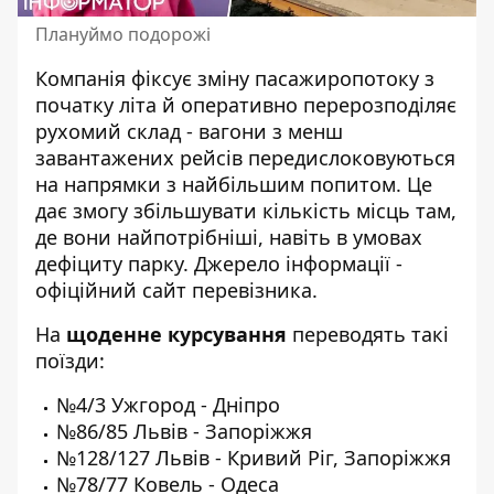
Плануймо подорожі
Компанія фіксує зміну пасажиропотоку з
початку літа й оперативно перерозподіляє
рухомий склад - вагони з менш
завантажених рейсів передислоковуються
на напрямки з найбільшим попитом. Це
дає змогу збільшувати кількість місць там,
де вони найпотрібніші, навіть в умовах
дефіциту парку. Джерело інформації -
офіційний сайт перевізника
.
На
щоденне курсування
переводять такі
поїзди:
№4/3 Ужгород - Дніпро
№86/85 Львів - Запоріжжя
№128/127 Львів - Кривий Ріг, Запоріжжя
№78/77 Ковель - Одеса