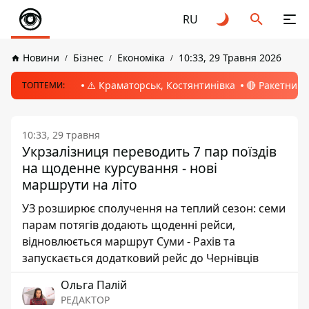
RU
Новини
Бізнес
Економіка
10:33, 29 Травня 2026
⚠️ Краматорськ, Костянтинівка
🔴 Ракетний 
ТОПТЕМИ:
10:33, 29 травня
Укрзалізниця переводить 7 пар поїздів
на щоденне курсування - нові
маршрути на літо
УЗ розширює сполучення на теплий сезон: семи
парам потягів додають щоденні рейси,
відновлюється маршрут Суми - Рахів та
запускається додатковий рейс до Чернівців
Ольга Палій
РЕДАКТОР