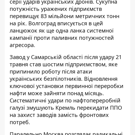
серії ударів українських дронів. Сукупна
потужність уражених підприємств
перевищує 83 мільйони метричних тонн
на рік. Волгоград вписується в цей
ланцюжок як ще одна ланка системної
кампанії проти паливних потужностей
агресора.
Завод у Самарській області після удару 21
травня став шостим підприємством, яке
припинило роботу після атаки
українських безпілотників. Відновлення
ключової установки первинної переробки
нафти
може зайняти понад місяць
.
Систематичні удари по нафтопереробній
галузі змушують Кремль перекидати ППО
на захист заводів замість фронтових
потреб.
Паралельно Москва розглядає радикальні