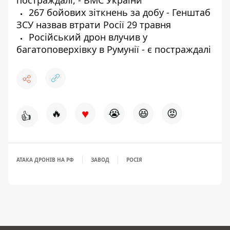
постраждалі, - ВМС України
267 бойових зіткнень за добу - Генштаб
ЗСУ назвав втрати Росії 29 травня
Російський дрон влучив у
багатоповерхівку в Румунії - є постраждалі
♥
🔥
😭
😆
😡
👍
АТАКА ДРОНІВ НА РФ
ЗАВОД
РОСІЯ