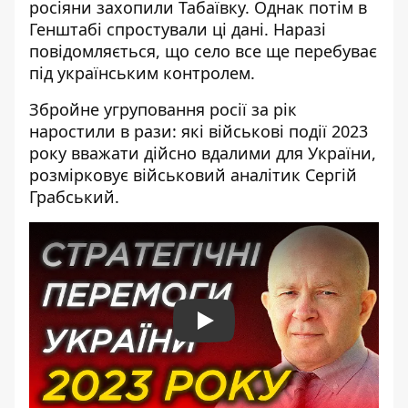
росіяни захопили Табаївку
. Однак потім в
Генштабі
спростували ці дані
. Наразі
повідомляється, що село все ще перебуває
під українським контролем.
Збройне угруповання росії за рік
наростили в рази: які військові події 2023
року вважати дійсно вдалими для України,
розмірковує військовий аналітик Сергій
Грабський.
Play