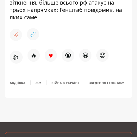
зіткнення, більше всього рф атакує на
трьох напрямках: Генштаб повідомив, на
яких саме
♥
🔥
😭
😆
😡
👍
АВДІЇВКА
ЗСУ
ВІЙНА В УКРАЇНІ
ЗВЕДЕННЯ ГЕНШТАБУ