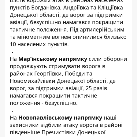
шість ворожих атак в районах населених
пунктів Богданівка, Андріївка та Кліщіївка
Донецької області, де ворог за підтримки
авіації, безуспішно намагався покращити
тактичне положення. Під артилерійським
та мінометним вогнем опинилися близько
10 населених пунктів.
На
Мар’їнському напрямку
сили оборони
продовжують стримувати ворога в
районах Георгіївки, Побєди та
Новомихайлівки Донецької області, де
ворог, за підтримки авіації, 25 разів
намагався покращити тактичне
положення - безуспішно.
На
Новопавлівському напрямку
наші
захисники відбили атаку ворога в районі
південніше Пречистівки Донецької