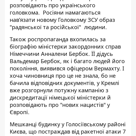
розповідають про українського
головкома.
Росіяни намагаються
навʼязати
новому Головкому ЗСУ образ
"радянської та російської" людини.
Також роспропаганда вхопилась за
біографію міністерки
закордонних справ
Німеччини Анналени Бербок
. ЇЇ дідусь
Вальдемар Бербок, як і багато людей його
покоління, виявився офіцером Вермахту. І
хоча чиновниця про це не знала, бо не
бачила відповідних документів, у Кремлі
вже
розгорнули потужну кампанію з
дискредитації
німецької міністерки й
розповідають про "нових нацистів" у
Європі.
Мешканці будинку у Голосіївському районі
Києва, що постраждав від ракетної атаки 7