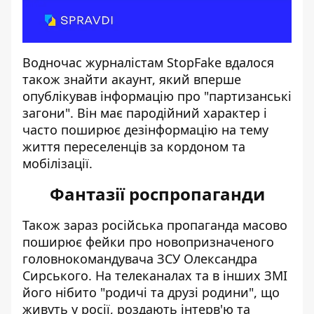
Водночас журналістам StopFake вдалося
також знайти акаунт, який вперше
опублікував інформацію про "партизанські
загони". Він має пародійний характер і
часто поширює дезінформацію на тему
життя переселенців за кордоном та
мобілізації.
Фантазії роспропаганди
Також зараз російська пропаганда масово
поширює фейки про
новопризначеного
головнокомандувача ЗСУ Олександра
Сирського
. На телеканалах та в інших ЗМІ
його нібито "родичі та друзі родини", що
живуть у росії,
роздають інтерв'ю
та