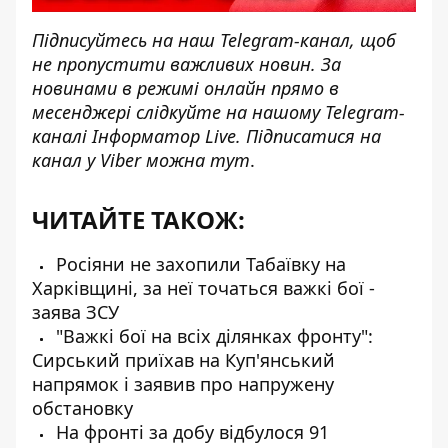
Підписуйтесь на наш
Telegram-канал
, щоб
не пропустити важливих новин. За
новинами в режимі онлайн прямо в
месенджері слідкуйте на нашому Telegram-
каналі
Інформатор Live
. Підписатися на
канал у Viber можна
тут
.
ЧИТАЙТЕ ТАКОЖ:
Росіяни не захопили Табаївку на
Харківщині, за неї точаться важкі бої -
заява ЗСУ
"Важкі бої на всіх ділянках фронту":
Сирський приїхав на Куп'янський
напрямок і заявив про напружену
обстановку
На фронті за добу відбулося 91