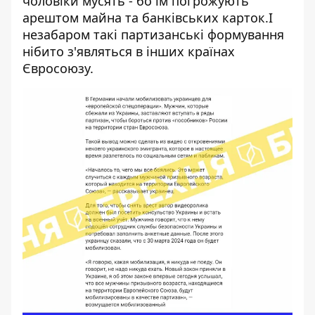
чоловіки мусять - бо їм погрожують
арештом майна та банківських карток.І
незабаром такі партизанські формування
нібито з'являться в інших країнах
Євросоюзу.