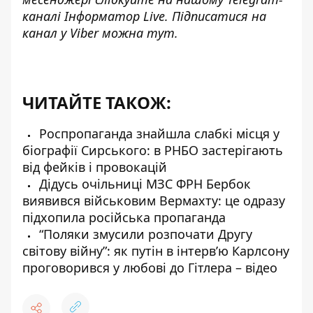
каналі
Інформатор Live
. Підписатися на
канал у Viber можна
тут
.
ЧИТАЙТЕ ТАКОЖ:
Роспропаганда знайшла слабкі місця у
біографії Сирського: в РНБО застерігають
від фейків і провокацій
Дідусь очільниці МЗС ФРН Бербок
виявився військовим Вермахту: це одразу
підхопила російська пропаганда
“Поляки змусили розпочати Другу
світову війну”: як путін в інтерв’ю Карлсону
проговорився у любові до Гітлера – відео