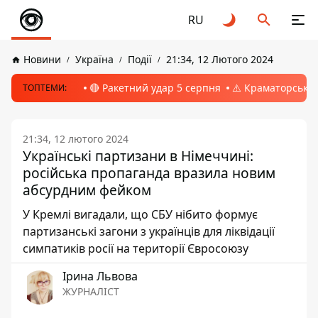
RU
Новини
Україна
Події
21:34, 12 Лютого 2024
🔴 Ракетний удар 5 серпня
⚠️ Краматорськ, 
ТОПТЕМИ:
21:34, 12 лютого 2024
Українські партизани в Німеччині:
російська пропаганда вразила новим
абсурдним фейком
У Кремлі вигадали, що СБУ нібито формує
партизанські загони з українців для ліквідації
симпатиків росії на території Євросоюзу
Ірина Львова
ЖУРНАЛІСТ