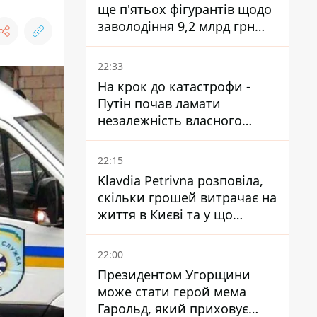
ще п'ятьох фігурантів щодо
заволодіння 9,2 млрд грн
ПриватБанку скерували до
суду
22:33
На крок до катастрофи -
Путін почав ламати
незалежність власного
Центробанку, змусивши
знизити базову ставку
22:15
Klavdia Petrivna розповіла,
скільки грошей витрачає на
життя в Києві та у що
вкладає мільйони
22:00
Президентом Угорщини
може стати герой мема
Гарольд, який приховує