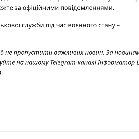
тежте за офіційними повідомленнями.
ькової служби під час воєнного стану –
об не пропустити важливих новин. За новина
куйте на нашому Telegram-каналі
Інформатор L
т
.