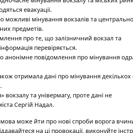
одночасне мінування вокзалу та міських ринк
дяться евакуації.
ро можливі мінування вокзалів та центральн
чних предметів.
млення про те, що залізничний вокзал та
 інформація перевіряється.
шло анонімне повідомлення про мінування одр
 також отримала дані про мінування декількох 
в.
» вокзалу та універмагу, проте дані не
іста Сергій Надал.
, мова може йти про нові спроби ворога вчин
ддавайтеся на ці провокації, виконуйте інстр