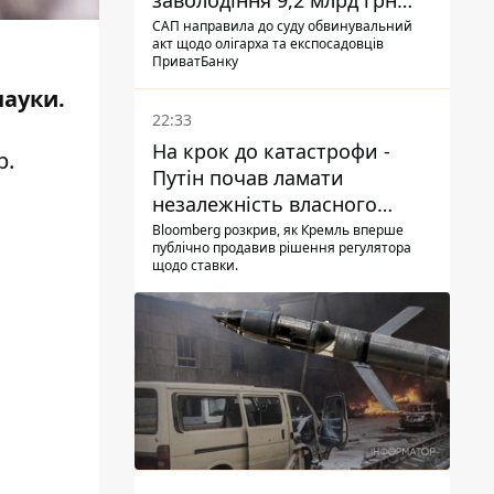
заволодіння 9,2 млрд грн
ПриватБанку скерували до
САП направила до суду обвинувальний
акт щодо олігарха та експосадовців
суду
ПриватБанку
науки.
22:33
На крок до катастрофи -
р
.
Путін почав ламати
незалежність власного
Центробанку, змусивши
Bloomberg розкрив, як Кремль вперше
публічно продавив рішення регулятора
знизити базову ставку
щодо ставки.