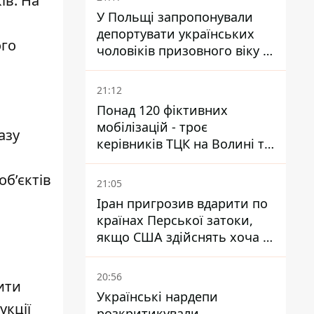
ів. На
У Польщі запропонували
депортувати українських
ого
чоловіків призовного віку -
кого це може торкнутися
21:12
Понад 120 фіктивних
мобілізацій - троє
азу
керівників ТЦК на Волині та
Буковині отримали підозри
за фейкові звіти
об’єктів
21:05
Іран пригрозив вдарити по
країнах Перської затоки,
якщо США здійснять хоча б
одну атаку - Reuters
20:56
ити
Українські нардепи
укції
розкритикували