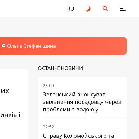
RU
🔎 Ольга Стефанішина
ОСТАННІ НОВИНИ
23:09
них
Зеленський анонсував
звільнення посадовця через
проблеми з водою у
инків і
Марганці
22:52
Справу Коломойського та