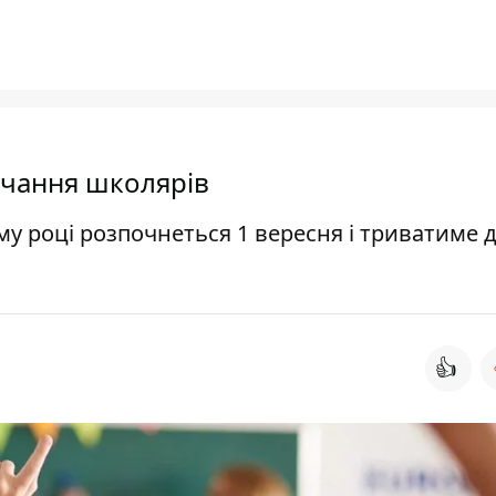
вчання школярів
му році розпочнеться 1 вересня і триватиме д
👍