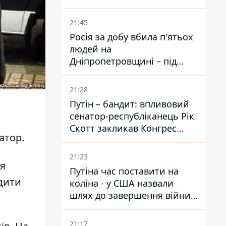
біль – він очолив народне
голосування
21:45
Росія за добу вбила п'ятьох
людей на
Дніпропетровщині – під
ударами опинилися п'ять
районів області
21:28
Путін – бандит: впливовий
сенатор-республіканець Рік
Скотт закликав Конгрес
атор
.
притягнути РФ до
відповідальності за війну в
21:23
Україні
ня
Путіна час поставити на
дити
коліна - у США назвали
шлях до завершення війни -
National Security Journal
21:17