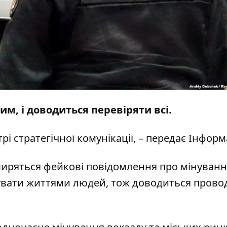
м, і доводиться перевіряти всі.
рі стратегічної комунікації, – передає
Інформ
ширяться фейкові повідомлення про мінуван
икувати життями людей, тож доводиться прово