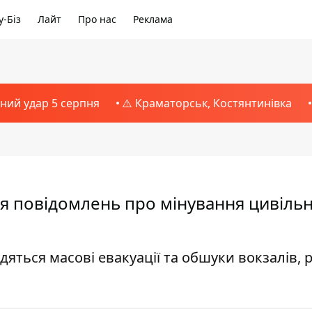
-Біз
Лайт
Про нас
Реклама
тний удар 5 серпня
⚠️ Краматорськ, Костянтинівка
я повідомлень про мінування цивіль
дяться масові евакуації та обшуки вокзалів, р