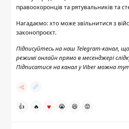
правоохоронців та рятувальників та с
Нагадаємо:
хто може звільнитися з війс
законопроєкт
.
Підписуйтесь на наш
Telegram-канал
, щ
режимі онлайн прямо в месенджері слід
Підписатися на канал у Viber можна
ту
♥
👍
🔥
😭
😆
😡