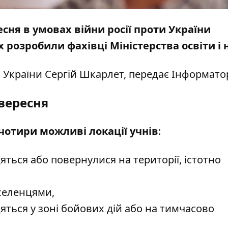
сня в умовах війни росії проти України
 розробили фахівці Міністерства освіти і 
ки України Сергій Шкарлет, передає
Інформато
 вересня
чотири можливі локації учнів
:
ться або повернулися на території, істотно
еселенцями,
яться у зоні бойових дій або на тимчасово