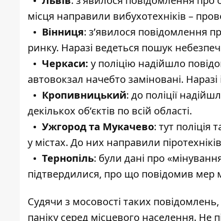
Львів
: з’явилося повідомлення про 
місця направили вибухотехніків – прово
Вінниця
: з’явилося повідомлення п
ринку. Наразі ведеться пошук небезпе
Черкаси:
у поліцію надійшло повідо
автовокзал начебто заміновані. Наразі
Кропивницький
: до поліції надій
декількох об’єктів по всій області.
Ужгород та Мукачево
: тут поліція
у містах. До них направили піротехнікі
Тернопіль
: були дані про «мінування
підтвердилися, про що повідомив мер м
Судячи з мосовості таких повідомлень
паніку серед місцевого населення. Не пі