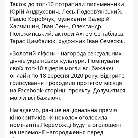
Також до топ-10 потрапили письменники
Юрій Андрухович, Лесь Подерв'янський,
Павло Коробчук, музиканти Валерій
Харчишин, Іван Лень, Олександр
Положинський, актори Ахтем Сеітаблаєв,
Тарас Цимбалюк, художник Іван Семесюк.
«Золотий ліфон» - нагорода сексуальних
діячів української культури. Номінувати
своїх топ-10 лідерів могли всі бажаючі
онлайн по 18 вересня 2020 року. Відкрите
голосування проходило протягом місяця
на Facebook-сторінці проекту. Долучитися
могли всі бажаючі.
Нагадаємо, раніше національна
премія
кінокритиків «Кіноколо» оголосила
номінантів
.Переможці будуть оголошені
на церемонії нагородження перед