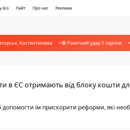
-Біз
Лайт
Про нас
Реклама
аторськ, Костянтинівка
🔴 Ракетний удар 5 серпня
ти в ЄС отримають від блоку кошти дл
 допомогти їм прискорити реформи, які необ