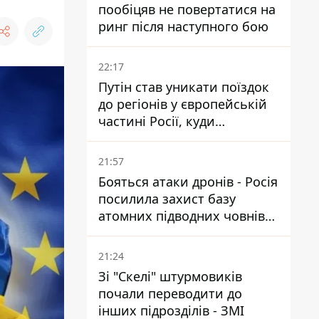
пообіцяв не повертатися на
ринг після наступного бою
22:17
Путін став уникати поїздок
до регіонів у європейській
частині Росії, куди
регулярно долітають дрони
21:57
Бояться атаки дронів - Росія
посилила захист базу
атомних підводних човнів
за 7400 км від України
21:24
Зі "Скелі" штурмовиків
почали переводити до
інших підрозділів - ЗМІ