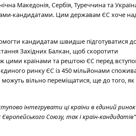
чна Македонія, Сербія, Туреччина та Україна,
аїнами-кандидатами. Цим державам ЄС хоче на
опомогти кандидатам швидше підготуватися д
стання Західних Балкан, щоб скоротити
іж цими країнами та рештою ЄС перед вступо
єдиного ринку ЄС із 450 мільйонами спожива
л можуть вільно переміщатися, ще до того, як
упово інтегрувати ці країни в єдиний ринок
 Європейського Союзу, так і країн-кандидатів",