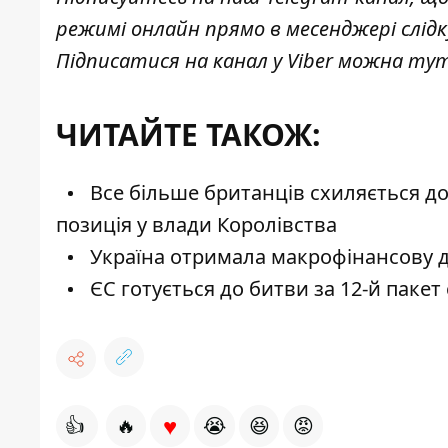
режимі онлайн прямо в месенджері слід
Підписатися на канал у Viber можна
ту
ЧИТАЙТЕ ТАКОЖ:
Все більше британців схиляється до 
позиція у влади Королівства
Україна отримала макрофінансову д
ЄС готується до битви за 12-й пакет 
♥
👍
🔥
😭
😆
😡