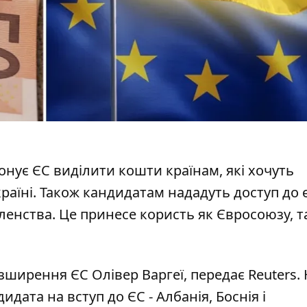
нує ЄС виділити кошти країнам, які хочуть
країні. Також кандидатам нададуть доступ до
членства. Це
принесе користь як Євросоюзу
, т
зширення ЄС Олівер Варгеї, передає Reuters. 
ндидата
на вступ до ЄС - Албанія, Боснія і