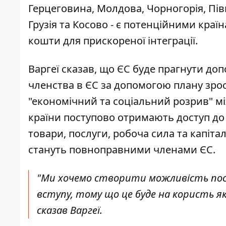
Герцеговина, Молдова, Чорногорія, Півні
Грузія та Косово - є потенційними кр
кошти для прискореної інтеграції.
Варгеї сказав, що ЄС буде прагнути д
членства в ЄС за допомогою плану зро
"економічний та соціальний розрив" м
країни поступово отримають доступ до 
товари, послуги, робоча сила та капіта
стануть повноправними членами ЄС.
"Ми хочемо створити можливість пост
вступу, тому що це буде на користь як
сказав Варгеї.