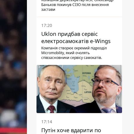
Баньков покинув СІЗО після внесення
застави
17:20
Uklon придбав сервіс
електросамокатів e-Wings
Компанія створює окремий підрозділ
Micromobility, який очолять
співзасновники сервісу самокатів.
17:14
Путін хоче вдарити по