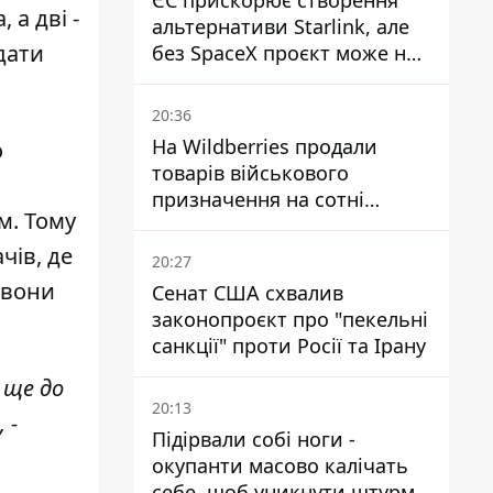
ЄС прискорює створення
 а дві -
альтернативи Starlink, але
дати
без SpaceX проєкт може не
обійтися
20:36
На Wildberries продали
о
товарів військового
призначення на сотні
м. Тому
мільйонів, але удари ЗСУ
змінили ситуацію
чів, де
20:27
 вони
Сенат США схвалив
законопроєкт про "пекельні
санкції" проти Росії та Ірану
 ще до
20:13
 -
Підірвали собі ноги -
окупанти масово калічать
себе, щоб уникнути штурмів