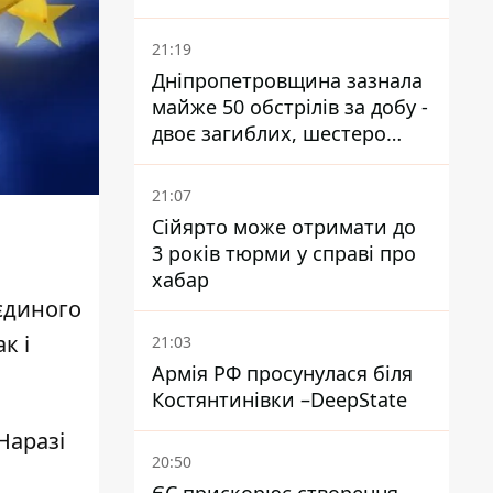
21:19
Дніпропетровщина зазнала
майже 50 обстрілів за добу -
двоє загиблих, шестеро
постраждалих
21:07
Сійярто може отримати до
3 років тюрми у справі про
хабар
 єдиного
ак і
21:03
Армія РФ просунулася біля
Костянтинівки –DeepState
Наразі
20:50