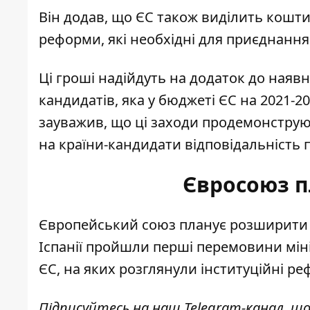
Він додав, що ЄС також виділить кошт
реформи, які необхідні для приєднання
Ці гроші надійдуть на додаток до наявн
кандидатів, яка у бюджеті ЄС на 2021-2
зауважив, що ці заходи продемонструют
на країни-кандидати відповідальність
Євросоюз 
Європейський союз планує
розширити б
Іспанії пройшли перші перемовини міні
ЄС, на яких розглянули інституційні ре
Підписуйтесь на наш
Telegram-канал
, щ