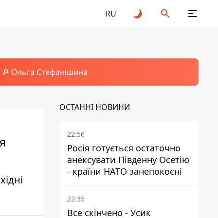
RU
🔎 Ольга Стефанішина
ОСТАННІ НОВИНИ
22:56
я
Росія готується остаточно
анексувати Південну Осетію
- країни НАТО занепокоєні
хідні
22:35
Все скінчено - Усик