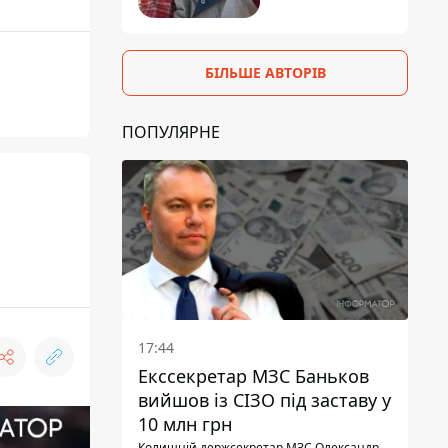
БІЛЬШЕ АВТОРІВ
ПОПУЛЯРНЕ
17:44
Екссекретар МЗС Баньков
вийшов із СІЗО під заставу у
10 млн грн
Колишній держсекретар МЗС Олександр