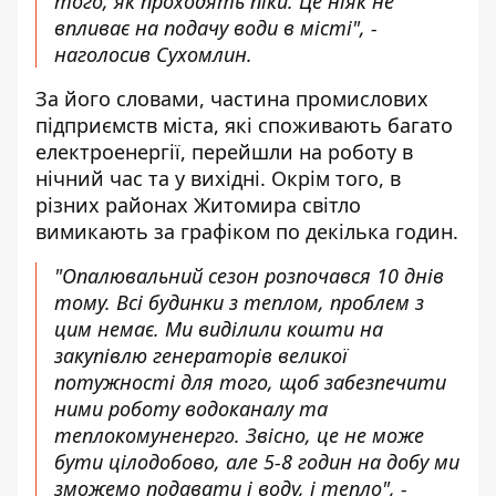
того, як проходять піки. Це ніяк не
впливає на подачу води в місті", -
наголосив Сухомлин.
За його словами, частина промислових
підприємств міста, які споживають багато
електроенергії, перейшли на роботу в
нічний час та у вихідні. Окрім того, в
різних районах Житомира світло
вимикають за графіком по декілька годин.
"Опалювальний сезон розпочався 10 днів
тому. Всі будинки з теплом, проблем з
цим немає. Ми виділили кошти на
закупівлю генераторів великої
потужності для того, щоб забезпечити
ними роботу водоканалу та
теплокомуненерго. Звісно, це не може
бути цілодобово, але 5-8 годин на добу ми
зможемо подавати і воду, і тепло", -