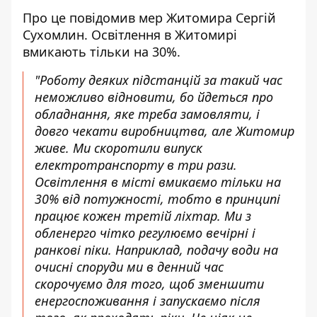
Про це
повідомив
мер Житомира Сергій
Сухомлин. Освітлення в Житомирі
вмикають тільки на 30%.
"Роботу деяких підстанцій за такий час
неможливо відновити, бо йдеться про
обладнання, яке треба замовляти, і
довго чекати виробництва, але Житомир
живе. Ми скоротили випуск
електротранспорту в три рази.
Освітлення в місті вмикаємо тільки на
30% від потужності, тобто в принципі
працює кожен третій ліхтар. Ми з
обленерго чітко регулюємо вечірні і
ранкові піки. Наприклад, подачу води на
очисні споруди ми в денний час
скорочуємо для того, щоб зменшити
енергоспоживання і запускаємо після