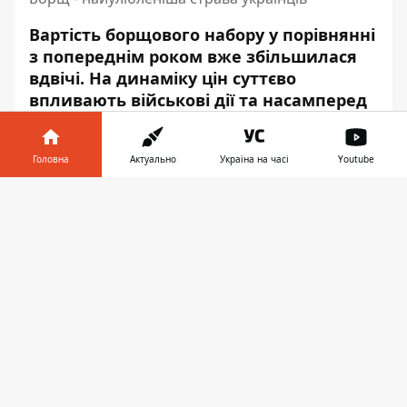
Вартість борщового набору у порівнянні
з попереднім роком вже збільшилася
вдвічі. На динаміку цін суттєво
впливають військові дії та насамперед
окупація промислового центру
вирощування овочевої продукції –
Головна
Актуально
Україна на часі
Youtube
Херсонщини. Зараз, восени,
ціни
на
основні овочі знизилися, але експерти
Інформатор у
Завантажити
прогнозують, що найближчим часом
телефоні
👉
вони почнуть стрімко зростати.
Скільки коштує борщовий
набір зараз?
Аналітики
підрахували
, що ціна овочів для
борщового набору (при розрахунку на три
літри борщу) в Україні є такою: