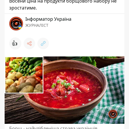
Восени ціна на продукти борщового набору не
зростатиме.
Інформатор Україна
ЖУРНАЛІСТ
👍
Борщ - найулібленіша страва українців