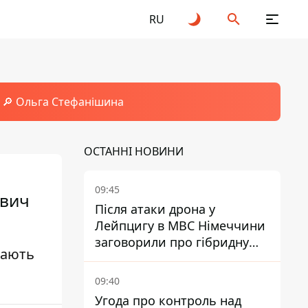
RU
🔎 Ольга Стефанішина
ОСТАННІ НОВИНИ
09:45
ович
Після атаки дрона у
Лейпцигу в МВС Німеччини
заговорили про гібридну
нають
війну – ми щоденно є ціллю
09:40
Угода про контроль над