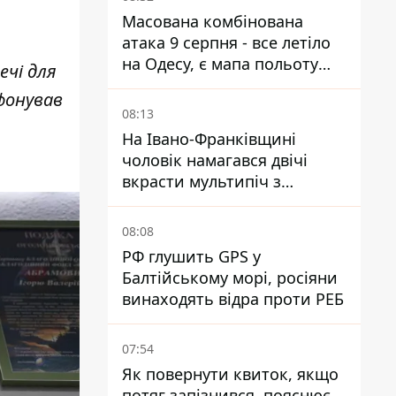
Масована комбінована
атака 9 серпня - все летіло
на Одесу, є мапа польоту
ечі для
ракет
фонував
08:13
На Івано-Франківщині
чоловік намагався двічі
вкрасти мультипіч з
Епіцентру - суд виніс вирок
08:08
РФ глушить GPS у
Балтійському морі, росіяни
винаходять відра проти РЕБ
07:54
Як повернути квиток, якщо
потяг запізнився, пояснює