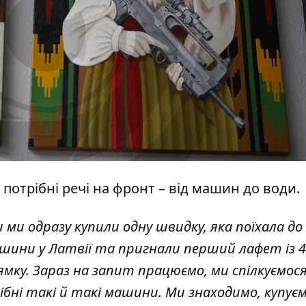
отрібні речі на фронт – від машин до води.
ми одразу купили одну швидку, яка поїхала до
шини у Латвії та пригнали перший лафет із 4
ямку. Зараз на запит працюємо, ми спілкуємося
бні такі й такі машини. Ми знаходимо, купуєм