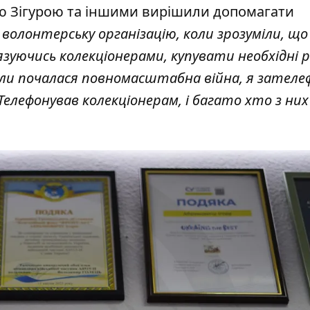
ою Зігурою та іншими вирішили допомагати
волонтерську організацію, коли зрозуміли, що
уючись колекціонерами, купувати необхідні р
ли почалася повномасштабна війна, я зателе
елефонував колекціонерам, і багато хто з них