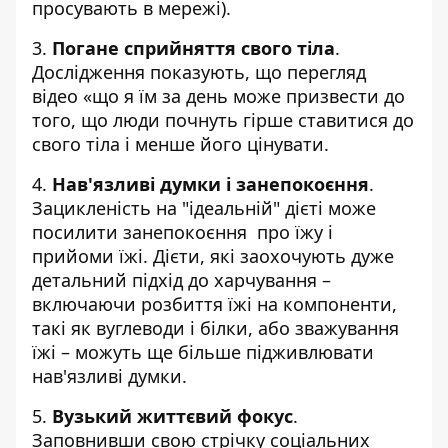
просувають в мережі).
3.
Погане сприйняття свого тіла
.
Дослідження показують, що перегляд
відео «що я їм за день може призвести до
того, що люди почнуть гірше ставитися до
свого тіла і менше його цінувати.
4.
Нав'язливі думки і занепокоєння
.
Зацикленість на "ідеальній" дієті може
посилити занепокоєння про їжу і
прийоми їжі. Дієти, які заохочують дуже
детальний підхід до харчування –
включаючи розбиття їжі на компоненти,
такі як вуглеводи і білки, або зважування
їжі – можуть ще більше підживлювати
нав'язливі думки.
5.
Вузький життєвий фокус
.
Заповнивши свою стрічку соціальних