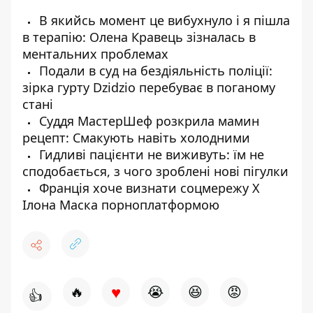
В якийсь момент це вибухнуло і я пішла
в терапію: Олена Кравець зізналась в
ментальних проблемах
Подали в суд на бездіяльність поліції:
зірка гурту Dzidzio перебуває в поганому
стані
Суддя МастерШеф розкрила мамин
рецепт: Смакують навіть холодними
Гидливі пацієнти не виживуть: їм не
сподобається, з чого зроблені нові пігулки
Франція хоче визнати соцмережу X
Ілона Маска порноплатформою
♥
🔥
😭
😆
😡
👍