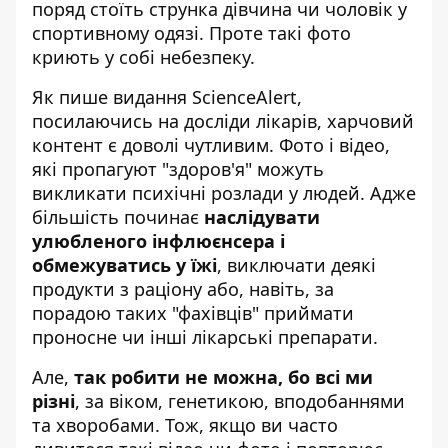
поряд стоїть струнка дівчина чи чоловік у
спортивному одязі. Проте такі фото
криють у собі небезпеку.
Як пише
видання ScienceAlert
,
посилаючись на досліди лікарів, харчовий
контент є доволі чутливим. Фото і відео,
які пропагуют "здоров'я" можуть
викликати психічні розлади у людей. Адже
більшість починає
наслідувати
улюбленого інфлюєнсера і
обмежуватись у їжі
, виключати деякі
продукти з раціону або, навіть, за
порадою таких "фахівців" приймати
проносне чи інші лікарські препарати.
Але,
так робити не можна, бо всі ми
різні
, за віком, генетикою, вподобаннями
та хворобами. Тож, якщо ви часто