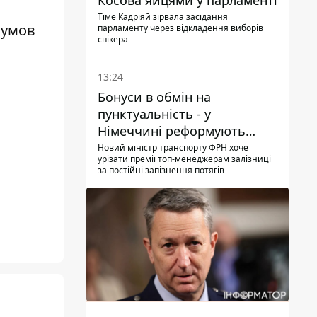
Косова яйцями у парламенті
Тіме Кадріяй зірвала засідання
 умов
парламенту через відкладення виборів
спікера
13:24
Бонуси в обмін на
пунктуальність - у
Німеччині реформують
преміювання керівництва
Новий міністр транспорту ФРН хоче
урізати премії топ-менеджерам залізниці
Deutsche Bahn
за постійні запізнення потягів