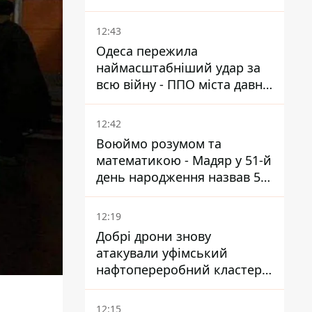
ППО Patriot
12:43
Одеса пережила
наймасштабніший удар за
всю війну - ППО міста давно
потребує посилення
12:42
Воюймо розумом та
математикою - Мадяр у 51-й
день народження назвав 5
умов поразки РФ
12:19
Добрі дрони знову
атакували уфімський
нафтопереробний кластер -
один упав на недобудову
12:15