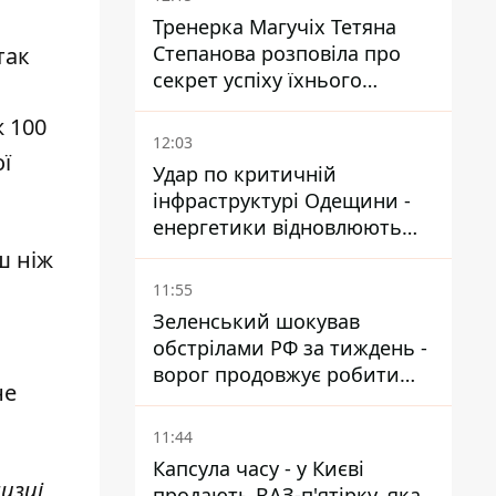
Тренерка Магучіх Тетяна
Степанова розповіла про
так
секрет успіху їхнього
тандему
ж 100
12:03
ї
Удар по критичній
інфраструктурі Одещини -
енергетики відновлюють
світло
ш ніж
11:55
Зеленський шокував
обстрілами РФ за тиждень -
ворог продовжує робити
не
ставку на балістичний
терор
11:44
Капсула часу - у Києві
изці
продають ВАЗ-п'ятірку, яка