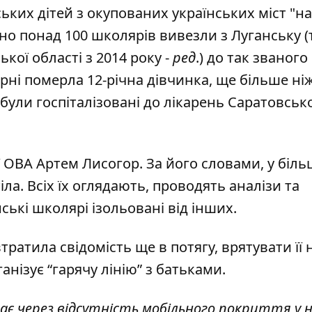
ьких дітей з окупованих українських міст "на
но понад 100 школярів вивезли з Луганську (
ької області з 2014 року -
ред
.) до так званого
рні померла 12-річна дівчинка, ще більше ні
були госпіталізовані до лікарень Саратовсько
 ОВА Артем Лисогор. За його словами, у біль
іла
. Всіх їх оглядають, проводять аналізи та
ькі школярі ізольовані від інших.
тратила свідомість ще в потягу, врятувати її 
анізує “гарячу лінію” з батьками.
емає через відсутність мобільного покриття у н