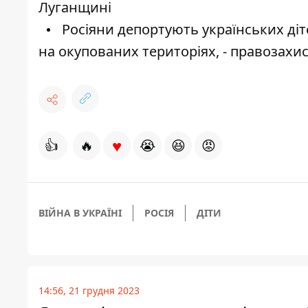
Луганщині
Росіяни депортують українських діт
на окупованих територіях, - правозахи
♥
👍
🔥
😭
😆
😡
ВІЙНА В УКРАЇНІ
РОСІЯ
ДІТИ
14:56, 21 грудня 2023