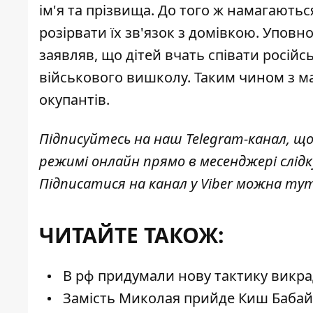
ім'я та прізвища. До того ж намагаютьс
розірвати їх зв'язок з домівкою. Упо
заявляв, що дітей вчать співати російс
військового вишколу. Таким чином з ма
окупантів.
Підписуйтесь на наш
Telegram-канал
, щ
режимі онлайн прямо в месенджері слід
Підписатися на канал у Viber можна
ту
ЧИТАЙТЕ ТАКОЖ:
В рф придумали нову тактику викрад
Замість Миколая прийде Киш Бабай: 