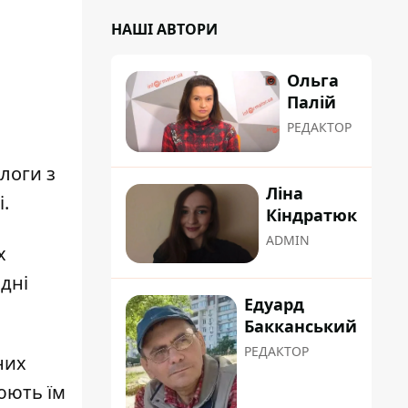
НАШІ АВТОРИ
Ольга
Палій
РЕДАКТОР
алоги з
Ліна
.
Кіндратюк
ADMIN
х
одні
Едуард
Бакканський
РЕДАКТОР
них
юють їм