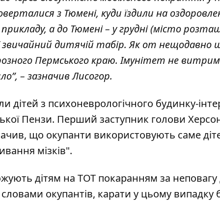
поверталися з Тюмені, куди їздили на оздоровле
 прикладу, а до Тюмені – у грудні (місто розт
 У звичайний дитячій табір. Як от нещодавно 
розного Пермського краю. Імунітет не витрим
о”, – зазначив Лисогор.
ли дітей з психоневрологічного будинку-інте
ської Пензи. Перший заступник голови Херсо
ачив, що окупанти використовують саме діте
мивання мізків".
ожують дітям на ТОТ покаранням за неповагу
За словами окупантів, карати у цьому випадку 