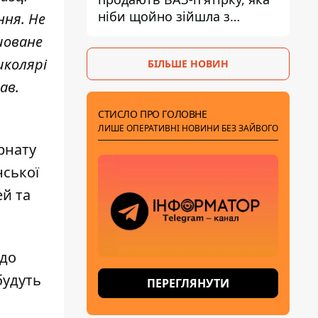
ніби щойно зійшла з
ння. Не
конвейєра
ашоване
школярі
БІЛЬШЕ НОВИН
ав.
СТИСЛО ПРО ГОЛОВНЕ
ЛИШЕ ОПЕРАТИВНІ НОВИНИ БЕЗ ЗАЙВОГО
рнату
нської
й та
 до
будуть
ПЕРЕГЛЯНУТИ