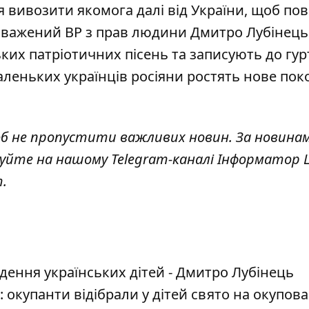
я вивозити якомога далі від України, щоб по
вноважений ВР з прав людини Дмитро Лубінець
ьких патріотичних пісень та записують до гурт
леньких українців росіяни ростять нове пок
об не пропустити важливих новин. За новина
куйте на нашому Telegram-каналі
Інформатор L
т
.
ення українських дітей - Дмитро Лубінець
окупанти відібрали у дітей свято на окупова