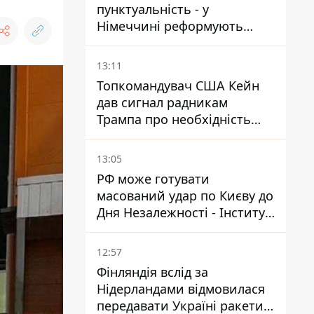
пунктуальність - у
Німеччині реформують
преміювання керівництва
Deutsche Bahn
13:11
Топкомандувач США Кейн
дав сигнал радникам
Трампа про необхідність
закінчувати війну з Іраном –
ЗМІ
13:05
РФ може готувати
масований удар по Києву до
Дня Незалежності - Інститут
вивчення війни
12:57
Фінляндія вслід за
Нідерландами відмовилася
передавати Україні ракети