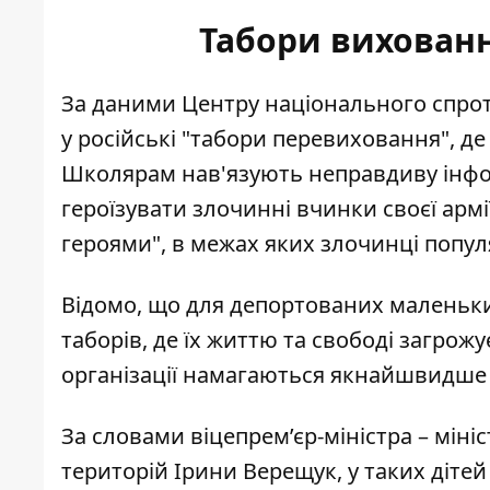
Табори вихованн
За даними Центру національного спрот
у російські "табори перевиховання", д
Школярам нав'язують неправдиву інфор
героїзувати злочинні вчинки своєї армі
героями", в межах яких злочинці попу
Відомо, що для депортованих маленьк
таборів
, де їх життю та свободі загрож
організації намагаються якнайшвидше 
За словами віцепрем’єр-міністра – міні
територій Ірини Верещук,
у таких діте