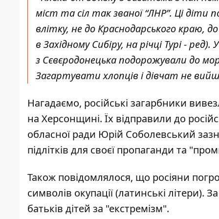
міст та сіл так званої “ЛНР”. Ці діти 
влітку, не до Краснодарського краю, до
в Західному Сибіру, на річці Турі -
ред
).
з Сєвєродонецька подорожували до мо
Загартувати хлопців і дівчат не вийшл
Нагадаємо, російські загарбники вивез
на Херсонщині. Їх відправили до росій
обласної ради Юрій Соболевський зазн
підлітків для своєї пропаганди та "про
Також повідомлялося, що росіяни погр
символів окупації (латинські літери). 
батьків дітей за "екстремізм".