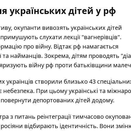
я українських дітей у рф
иву, окупанти вивозять українських дітей
е
примушують слухати лекції "вагнерівців"
.
мацію про війну. Відтак рф намагається
ї та найманців. Зокрема, дітям проводять "ді
ляризують війну рф проти батьківщини малечі
их українців створили близько
43 спеціальни
ує небезпека. При цьому українські та міжнар
повернути депортованих дітей додому.
стра з питань реінтеграції тимчасово окупова
й росіяни відбирають ідентичність
. Вони змін