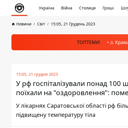
Україна
Війна
Столиця
Гроші
Шоу
Новини
Світ
15:05, 21 Грудень 2023
ТОПТЕМИ:
⚠️ Крам
15:05, 21 грудня 2023
У рф госпіталізували понад 100 ш
поїхали на "оздоровлення": пом
У лікарнях Саратовської області рф біл
підвищену температуру тіла