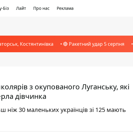
-Біз
Лайт
Про нас
Реклама
аторськ, Костянтинівка
🔴 Ракетний удар 5 серпня
колярів з окупованого Луганську, які
ерла дівчинка
ьш ніж 30 маленьких українців зі 125 мають