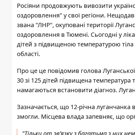
Росіяни продовжують
вивозити українс
оздоровлення" у свої регіони
. Нещодав
звана "ЛНР", окуповані території Луганс
оздоровлення в Тюмені. Сьогодні у ліка
дітей з підвищеною температурою тіла 
області.
Про це це повідомив голова Луганської
30 зі 125 дітей підвищена температура т
намагаються встановити діагноз. Луганс
Зазначається, що 12-річна луганчанка в
змогли. Місцева влада запевняє, що орг
"Тільки от зв’язку з багатьма з них н