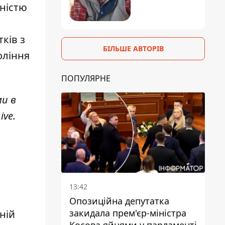
вністю
ків з
БІЛЬШЕ АВТОРІВ
оління
ПОПУЛЯРНЕ
ми в
ive
.
13:42
Опозиційна депутатка
закидала прем'єр-міністра
ній