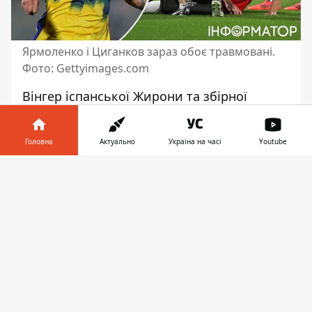
Ярмоленко і Циганков зараз обоє травмовані.
Фото: Gettyimages.com
Вінгер іспанської Жирони та збірної
України потрапив на лікарняне ліжко.
Віктор Циганков отримав травму у матчі
Головна
Актуально
Україна на часі
Youtube
Ліги чемпіонів
проти нідерландського
Феєнорда.
Циганков не зможе взяти
Інформатор у
Завантажити
участь у матчах збірної України в Лізі
телефоні
👉
націй
проти Грузії та Чехії. Ці ігри
відбудуться 11 та 14 жовтня відповідно.