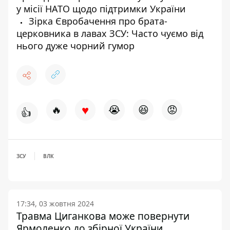
у місії НАТО щодо підтримки України
Зірка Євробачення про брата-
церковника в лавах ЗСУ: Часто чуємо від
нього дуже чорний гумор
♥
🔥
😭
😆
😡
👍
ЗСУ
ВЛК
17:34, 03 жовтня 2024
Травма Циганкова може повернути
Ярмоленко до збірної України