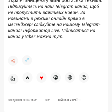
Україні знищена у війні російська
техніка.
Підписуйтесь на наш
Telegram-канал
, щоб
не пропустити важливих новин. За
новинами в режимі онлайн прямо в
месенджері слідкуйте на нашому Telegram-
каналі
Інформатор Live
. Підписатися на
канал у Viber можна
тут
.
♥
🔥
😭
😆
😡
👍
ЗВЕДЕННЯ ГЕНШТАБУ
ЗСУ
ВІЙНА В УКРАЇНІ