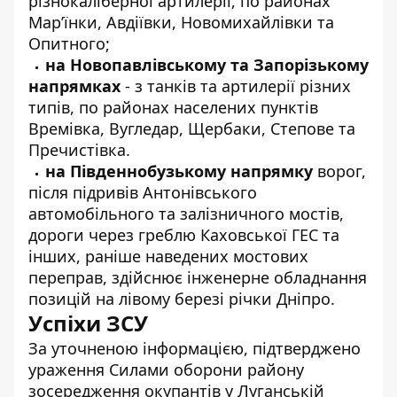
різнокаліберної артилерії, по районах
Мар’їнки, Авдіївки, Новомихайлівки та
Опитного;
на Новопавлівському та Запорізькому
напрямках
- з танків та артилерії різних
типів, по районах населених пунктів
Времівка, Вугледар, Щербаки, Степове та
Пречистівка.
на Південнобузькому напрямку
ворог,
після підривів Антонівського
автомобільного та залізничного мостів,
дороги через греблю Каховської ГЕС та
інших, раніше наведених мостових
переправ, здійснює інженерне обладнання
позицій на лівому березі річки Дніпро.
Успіхи ЗСУ
За уточненою інформацією, підтверджено
ураження Силами оборони району
зосередження окупантів у Луганській