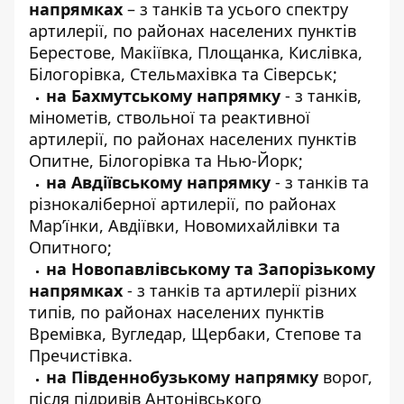
напрямках
– з танків та усього спектру
артилерії, по районах населених пунктів
Берестове, Макіївка, Площанка, Кислівка,
Білогорівка, Стельмахівка та Сіверськ;
на Бахмутському напрямку
- з танків,
мінометів, ствольної та реактивної
артилерії, по районах населених пунктів
Опитне, Білогорівка та Нью-Йорк;
на Авдіївському напрямку
- з танків та
різнокаліберної артилерії, по районах
Мар’їнки, Авдіївки, Новомихайлівки та
Опитного;
на Новопавлівському та Запорізькому
напрямках
- з танків та артилерії різних
типів, по районах населених пунктів
Времівка, Вугледар, Щербаки, Степове та
Пречистівка.
на Південнобузькому напрямку
ворог,
після підривів Антонівського