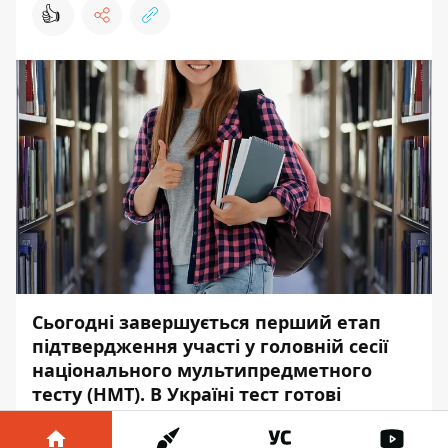
👍
Сьогодні завершується перший етап
підтвердження участі у головній сесії
національного мультипредметного
тесту (НМТ). В Україні тест готові
складати близько 190 тисяч людей, за
кордоном – понад 25 тисяч людей.