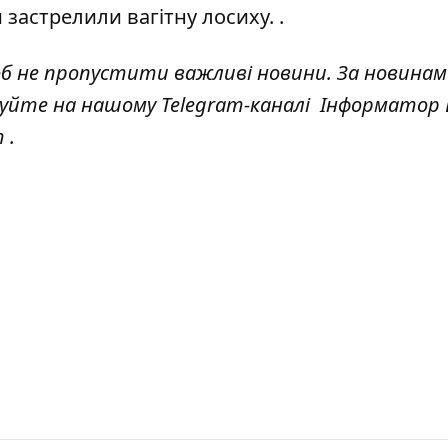
 застрелили вагітну лосиху.
.
об не пропустити важливі новини. За новинам
куйте на нашому Telegram-каналі
Інформатор L
т
.