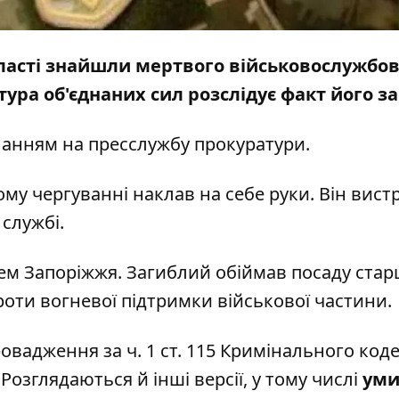
області знайшли мертвого військовослужбов
ура об'єднаних сил розслідує факт його за
ланням на
пресслужбу
прокуратури.
у чергуванні наклав на себе руки. Він вист
 службі.
нцем Запоріжжя. Загиблий обіймав посаду ста
оти вогневої підтримки військової частини.
вадження за ч. 1 ст. 115 Кримінального код
. Розглядаються й інші версії, у тому числі
уми