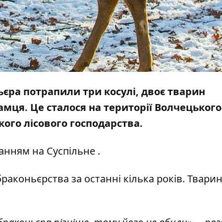
ньєра потрапили три косулі, двоє тварин
мця. Це сталося на території Волчецького
ого лісового господарства.
анням на
Суспільне
.
раконьєрства за останні кілька років. Твари