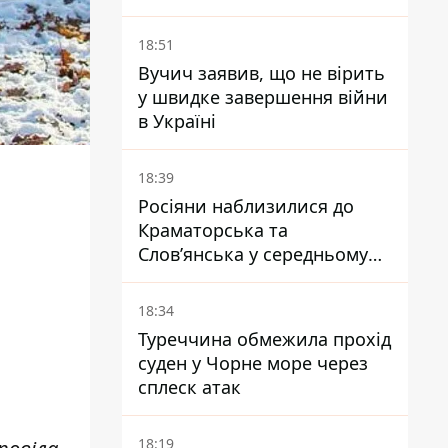
показали своїх
18:51
Вучич заявив, що не вірить
у швидке завершення війни
в Україні
18:39
Росіяни наблизилися до
Краматорська та
Слов’янська у середньому
на 10 км - експерт
попередив про посилення
18:34
наступу
Туреччина обмежила прохід
н
суден у Чорне море через
сплеск атак
18:19