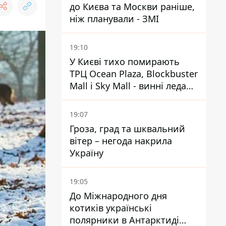
до Києва та Москви раніше,
ніж планували - ЗМІ
19:10
У Києві тихо помирають
ТРЦ Ocean Plaza, Blockbuster
Mall і Sky Mall - винні ледачі
менеджери й канібалізм
19:07
Гроза, град та шквальний
вітер – негода накрила
Україну
19:05
До Міжнародного дня
котиків українські
полярники в Антарктиді