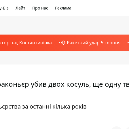
-Біз
Лайт
Про нас
Реклама
аторськ, Костянтинівка
🔴 Ракетний удар 5 серпня
браконьєр убив двох косуль, ще одну т
єрства за останні кілька років