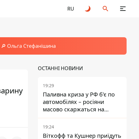
RU
🔎 Ольга Стефанішина
ОСТАННІ НОВИНИ
19:29
варину
Паливна криза у РФ б'є по
автомобілях – росіяни
масово скаржаться на
поломки через неякісний
бензин
19:24
Віткофф та Кушнер приїдуть