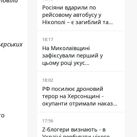
повіла
Росіяни вдарили по
рейсовому автобусу у
Нікополі – є загиблий та
поранені
18:17
ьєрських
На Миколаївщині
зафіксували перший у
цьому році укус
небезпечного каракурта
18:02
РФ посилює дроновий
терор на Херсонщині -
окупанти отримали наказ
вільно полювати на автівки
го
17:56
Z-блогери визнають - в
Україні вербувати нікого