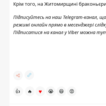
Крім того, на Житомирщині
браконьєри
Підписуйтесь на наш
Telegram-канал
, щ
режимі онлайн прямо в месенджері слід
Підписатися на канал у Viber можна
ту
♥
👍
🔥
😭
😆
😡