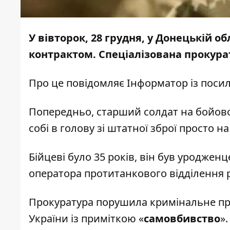
У вівторок, 28 грудня, у Донецькій 
контрактом. Спеціалізована прокурат
Про це повідомляє
Інформатор
із поси
Попередньо, старший солдат на бойовом
собі в голову зі штатної зброї просто на
Бійцеві було 35 років, він був уродже
оператора протитанкового відділення р
Прокуратура порушила кримінальне про
України із приміткою «
самовбивство
»