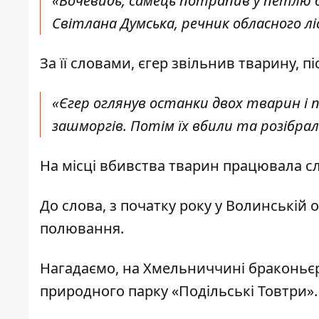
«Вочевидь, самець потрапив у петлю бр
Світлана Думська, речник обласного л
За її словами, єгер звільнив тварину, пі
«Єгер оглянув останки двох тварин і
зашморгів. Потім їх вбили та розібрал
На місці вбивства тварин працювала сл
До слова, з початку року у Волинській
полювання.
Нагадаємо, на Хмельниччині
браконьєр
природного парку «Подільські Товтри».