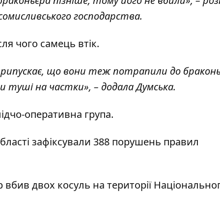
аконьєра пізніше, тому його не вбили», – роз
ісомисливського господарства.
сля чого самець втік.
 припускає, що вони теж потрапили до бракон
и туші на частки», – додала Думська.
ідчо-оперативна група.
 області зафіксували 388 порушень правил
 вбив двох косуль
на території Національно