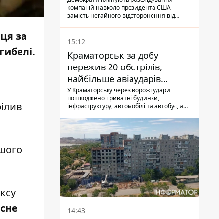
компаній навколо президента США
замість негайного відсторонення від
посади.
ця за
15:12
гибелі.
Краматорськ за добу
пережив 20 обстрілів,
найбільше авіаударів
КАБ-250
У Краматорську через ворожі удари
пошкоджено приватні будинки,
рілив
інфраструктуру, автомобілі та автобус, а
загалом за добу на Донеччині загинула
одна людина і ще 15 отримали поранення
ршого
ексу
сне
14:43