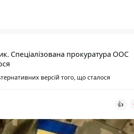
ик. Спеціалізована прокуратура ООС
ося
ьтернативних версій того, що сталося
👍