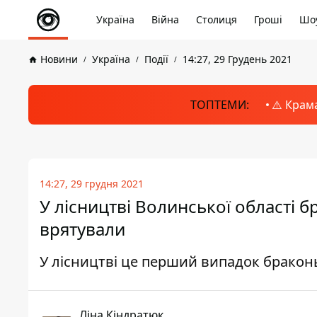
Україна
Війна
Столиця
Гроші
Шоу
Новини
Україна
Події
14:27, 29 Грудень 2021
ТОПТЕМИ:
⚠️ Крам
14:27, 29 грудня 2021
У лісництві Волинської області 
врятували
У лісництві це перший випадок браконь
Ліна Кіндратюк