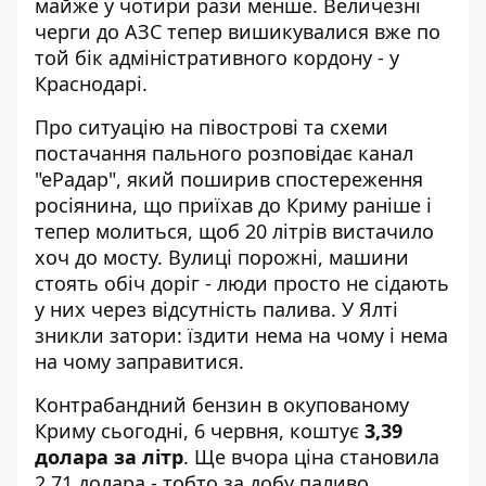
майже у чотири рази менше. Величезні
черги до АЗС тепер вишикувалися вже по
той бік адміністративного кордону - у
Краснодарі.
Про ситуацію на півострові та схеми
постачання пального розповідає
канал
"еРадар"
, який поширив спостереження
росіянина, що приїхав до Криму раніше і
тепер молиться, щоб 20 літрів вистачило
хоч до мосту. Вулиці порожні, машини
стоять обіч доріг - люди просто не сідають
у них через відсутність палива. У Ялті
зникли затори: їздити нема на чому і нема
на чому заправитися.
Контрабандний бензин в окупованому
Криму сьогодні, 6 червня, коштує
3,39
долара за літр
. Ще вчора ціна становила
2,71 долара - тобто за добу паливо