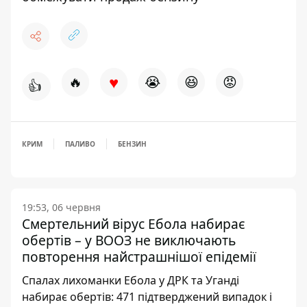
♥
🔥
😭
😆
😡
👍
КРИМ
ПАЛИВО
БЕНЗИН
19:53, 06 червня
Смертельний вірус Ебола набирає
обертів – у ВООЗ не виключають
повторення найстрашнішої епідемії
Спалах лихоманки Ебола у ДРК та Уганді
набирає обертів: 471 підтверджений випадок і