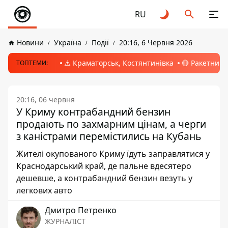
RU
Новини
Україна
Події
20:16, 6 Червня 2026
⚠️ Краматорськ, Костянтинівка
🔴 Ракетний 
ТОПТЕМИ:
20:16, 06 червня
У Криму контрабандний бензин
продають по захмарним цінам, а черги
з каністрами перемістились на Кубань
Жителі окупованого Криму їдуть заправлятися у
Краснодарський край, де пальне вдесятеро
дешевше, а контрабандний бензин везуть у
легкових авто
Дмитро Петренко
ЖУРНАЛІСТ