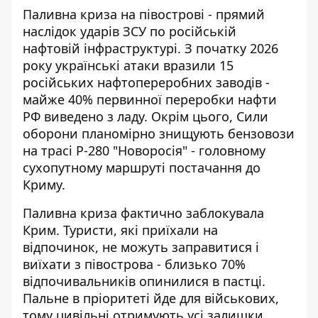
Паливна криза на півострові - прямий
наслідок ударів ЗСУ по російській
нафтовій інфраструктурі. З початку 2026
року українські атаки вразили 15
російських нафтопереробних заводів -
майже 40% первинної переробки нафти
РФ виведено з ладу. Окрім цього, Сили
оборони планомірно знищують бензовози
на трасі Р-280 "Новоросія" - головному
сухопутному маршруті постачання до
Криму.
Паливна криза фактично заблокувала
Крим. Туристи, які приїхали на
відпочинок, не можуть заправитися і
виїхати з півострова - близько 70%
відпочивальників опинилися в пастці.
Пальне в пріоритеті йде для військових,
тому цивільні отримують усі залишки.