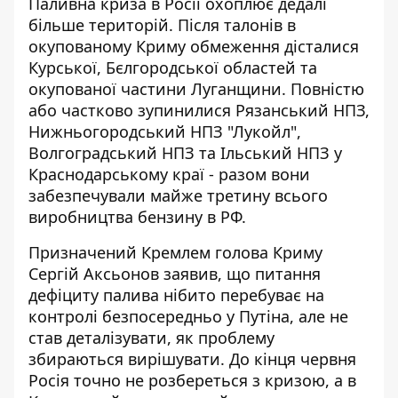
Паливна криза в Росії охоплює дедалі
більше територій. Після талонів в
окупованому Криму обмеження дісталися
Курської, Бєлгородської областей та
окупованої частини Луганщини. Повністю
або частково зупинилися Рязанський НПЗ,
Нижньогородський НПЗ "Лукойл",
Волгоградський НПЗ та Ільський НПЗ у
Краснодарському краї - разом вони
забезпечували майже третину всього
виробництва бензину в РФ.
Призначений Кремлем голова Криму
Сергій Аксьонов заявив, що питання
дефіциту палива нібито перебуває на
контролі безпосередньо у Путіна, але не
став деталізувати, як проблему
збираються вирішувати. До кінця червня
Росія точно не розбереться з кризою, а в