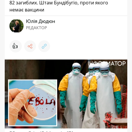
82 загиблих. Штам Бундібугіо, проти якого
немає вакцини
Юлія Дюдюн
РЕДАКТОР
👍