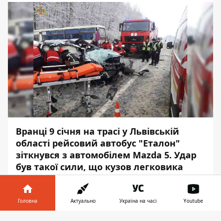
Вранці 9 січня на трасі у Львівській
області рейсовий автобус "Еталон"
зіткнувся з автомобілем Mazda 5. Удар
був такої сили, що кузов легковика
деформувався - водій, пасажир і
дитина, яка сиділа на задньому сидінні,
опинилися затиснутими в салоні. Щоби
Головна
Актуально
Україна на часі
Youtube
дістати їх, на місце викликали