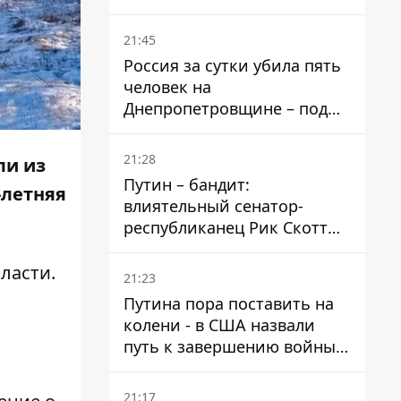
– он возглавил народное
голосование
21:45
Россия за сутки убила пять
человек на
Днепропетровщине – под
ударами оказались пять
районов области
21:28
ли из
Путин – бандит:
-летняя
влиятельный сенатор-
республиканец Рик Скотт
призвал Конгресс привлечь
РФ к ответственности за
ласти
.
21:23
войну в Украине
Путина пора поставить на
колени - в США назвали
путь к завершению войны -
National Security Journal
21:17