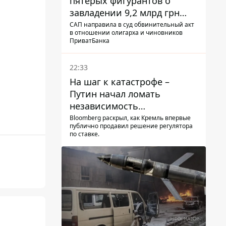
пятерых фигурантов о
завладении 9,2 млрд грн
ПриватБанка направили в
САП направила в суд обвинительный акт
в отношении олигарха и чиновников
суд
ПриватБанка
22:33
На шаг к катастрофе –
Путин начал ломать
независимость
собственного Центробанка,
Bloomberg раскрыл, как Кремль впервые
публично продавил решение регулятора
заставив снизить базовую
по ставке.
ставку