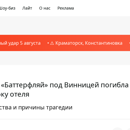
Шоу-биз
Лайт
О нас
Реклама
1
ный удар 5 августа
⚠️ Краматорск, Константиновка
 «Баттерфляй» под Винницей погибла
ку отеля
ства и причины трагедии