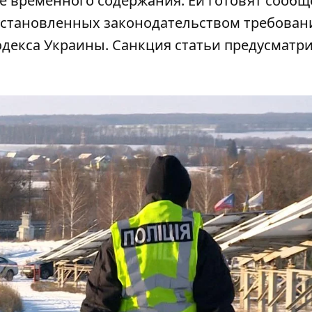
е временного содержания. Ей готовят сообщ
е установленных законодательством требован
одекса Украины. Санкция статьи предусматр