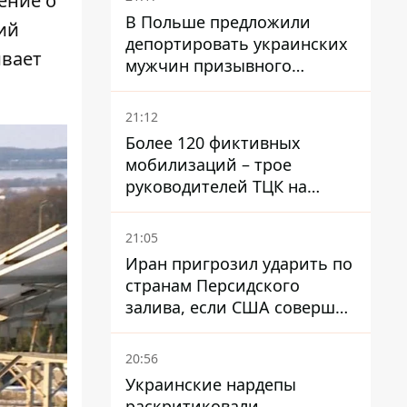
ение о
В Польше предложили
ий
депортировать украинских
ивает
мужчин призывного
возраста - кого это может
затронуть
21:12
Более 120 фиктивных
мобилизаций – трое
руководителей ТЦК на
Волыни и Буковине
получили подозрения за
21:05
фейковые отчеты
Иран пригрозил ударить по
странам Персидского
залива, если США совершат
хотя бы одну атаку - Reuters
20:56
Украинские нардепы
раскритиковали