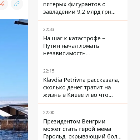
пятерых фигурантов о
завладении 9,2 млрд грн
ПриватБанка направили в
суд
22:33
На шаг к катастрофе –
Путин начал ломать
независимость
собственного Центробанка,
заставив снизить базовую
22:15
ставку
Klavdia Petrivna рассказала,
сколько денег тратит на
жизнь в Киеве и во что
вкладывает миллионы
22:00
Президентом Венгрии
может стать герой мема
Гарольд, скрывающий боль