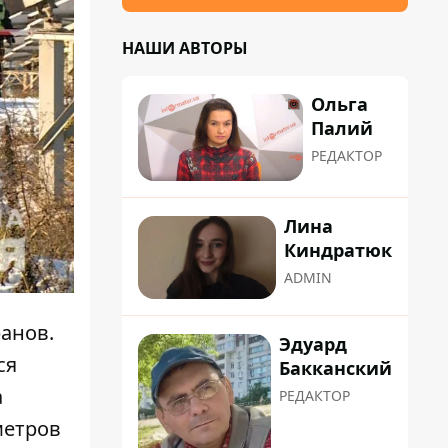
НАШИ АВТОРЫ
Ольга
Палий
РЕДАКТОР
Лина
Киндратюк
ADMIN
ранов.
Эдуард
ся
Бакканский
а
РЕДАКТОР
метров