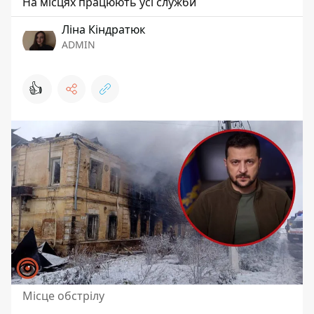
На місцях працюють усі служби
Ліна Кіндратюк
ADMIN
👍
Місце обстрілу