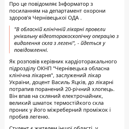
Про це повідомляє
Інформатор
з
посиланням на
департамент охорони
здоров'я Чернівецької ОДА
.
"В обласній клінічній лікарні провели
унікальну відеоторакоскопічну операцію з
видалення скла з легені", - йдеться у
повідомленні.
Як розповів керівник кардіоторакального
підрозділу ОКНП "Чернівецька обласна
клінічна лікарня", заслужений лікар
України, доцент Василь Яцків, до лікарні
потрапив поранений 20-річний хлопець.
Він впав на скляний електрочайник,
великий шматок термостійкого скла
проник у його міжреберний проміжок і
пробив легеню.
Студент є жителем іншої області, у