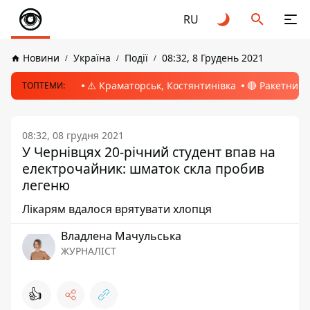
RU
Новини
Україна
Події
08:32, 8 Грудень 2021
⚠️ Краматорськ, Костянтинівка
🔴 Ракетний 
ТОПТЕМИ:
08:32, 08 грудня 2021
У Чернівцях 20-річний студент впав на
електрочайник: шматок скла пробив
легеню
Лікарям вдалося врятувати хлопця
Владлена Мачульська
ЖУРНАЛІСТ
👍