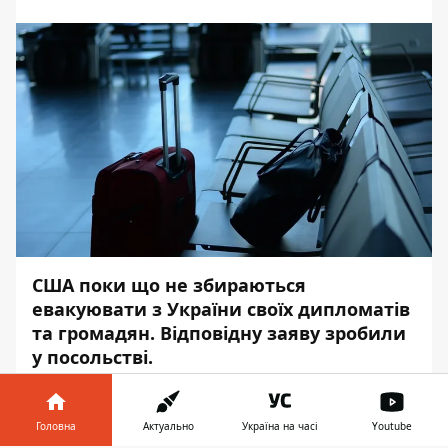
США поки що не збираються
евакуювати з України своїх дипломатів
та громадян. Відповідну заяву зробили
у посольстві.
Про це повідомляє
Інформатор
із
посиланням на
посольство США в Україні.
Головна
Актуально
Україна на часі
Youtube
.