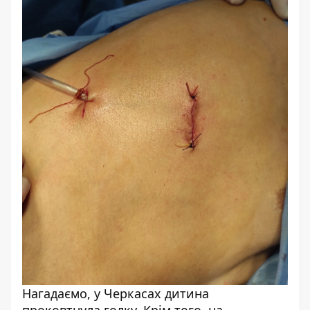
Нагадаємо, у Черкасах
дитина
проковтнула голку
. Крім того, на