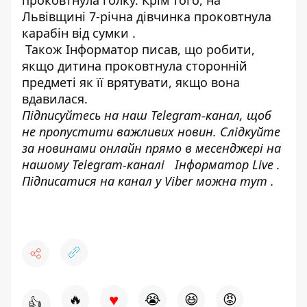
Львівщині
7-річна дівчинка проковтнула
карабін від сумки
.
Також
Інформатор
писав, що робити,
якщо
дитина проковтнула сторонній
предмет
і як її врятувати, якщо вона
вдавилася.
Підписуйтесь на наш
Telegram-канал
, щоб
не пропустити важливих новин. Слідкуйте
за новинами онлайн прямо в месенджері на
нашому Telegram-каналі
Інформатор Live
.
Підписатися на канал у Viber можна
тут
.
♥
🔥
😭
😆
😡
👍