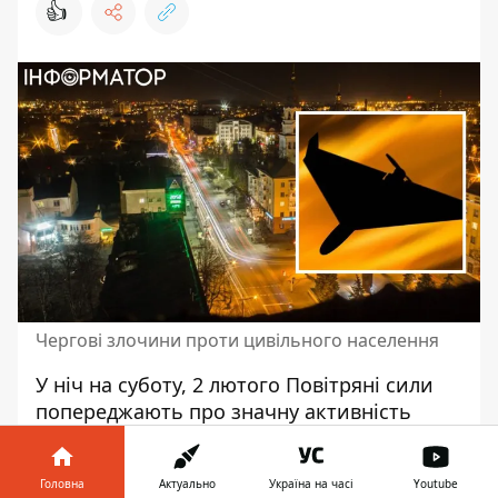
👍
Чергові злочини проти цивільного населення
У ніч на суботу, 2 лютого Повітряні сили
попереджають про значну активність
ворожих безпілотників
та авіації. Ворожі
дрони атакують декілька областей
Головна
Актуально
Україна на часі
Youtube
України. Під загрозою вибухів Одеса,