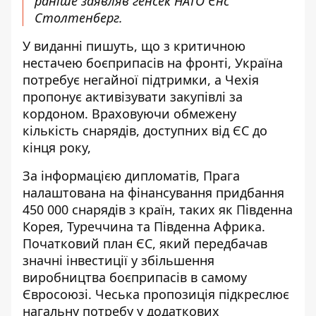
раніше заявляв генсек НАТО Єнс
Столтенберг.
У виданні пишуть, що з критичною
нестачею боєприпасів на фронті, Україна
потребує негайної підтримки, а Чехія
пропонує активізувати закупівлі за
кордоном. Враховуючи обмежену
кількість снарядів, доступних від ЄС до
кінця року,
За інформацією дипломатів, Прага
налаштована на фінансування придбання
450 000 снарядів з країн, таких як Південна
Корея, Туреччина та Південна Африка.
Початковий план ЄС, який передбачав
значні інвестиції у збільшення
виробництва боєприпасів в самому
Євросоюзі. Чеська пропозиція підкреслює
нагальну потребу у додаткових