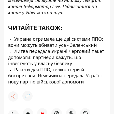
месенджері слідкуйте на нашому Telegram-
каналі
Інформатор Live
. Підписатися на
канал у Viber можна
тут
.
ЧИТАЙТЕ ТАКОЖ:
Україна отримала ще дві системи ППО:
вони можуть збивати усе - Зеленський
Литва передала Україні черговий пакет
допомоги: партнери кажуть, що
інвестують у власну безпеку
Ракети для ППО, гелікоптери й
боєприпаси: Німеччина передала Україні
нову партію військової допомоги
♥
🔥
😭
😆
😡