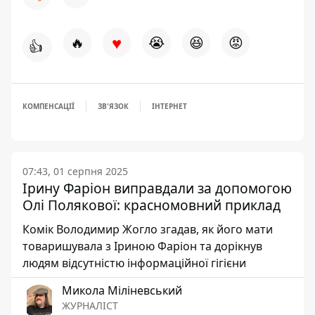
♥
🔥
😭
😆
😡
👍
КОМПЕНСАЦІЇ
ЗВ'ЯЗОК
ІНТЕРНЕТ
07:43, 01 серпня 2025
Ірину Фаріон виправдали за допомогою
Олі Полякової: красномовний приклад
Комік Володимир Жогло згадав, як його мати
товаришувала з Іриною Фаріон та дорікнув
людям відсутністю інформаційної гігієни
Микола Міліневський
ЖУРНАЛІСТ