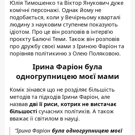
Юлія Тимошенко
та
Віктор Янукович
дуже
комічні персонажі. Однак йому не
подобається, коли у
Вечірньому кварталі
людину з науковим ступенем показують
ідіотом. Про це він розповів в інтерв’ю
проєкту Балючі Теми. Також він розповів
про дружбу своєї мами з
Іриною Фаріон
та
порівняв політикиню з
Олею Поляковою
.
Ірина Фаріон була
одногрупницею моєї мами
Комік зінався що не розділяє більшість
методів та підходів Ірини Фаріон, але
назвав
дві її риси, котрих не вистачає
більшості
сучасних політиків. А також
вважає її світилом в науці.
“Ірина Фаріон
була одногрупницею моєї