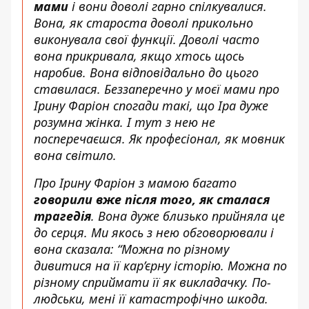
мами
і вони доволі гарно спілкувалися.
Вона, як староста доволі прикольно
виконувала свої функції. Доволі часто
вона прикривала, якщо хтось щось
наробив. Вона відповідально до цього
ставилася. Беззаперечно у моєї мами про
Ірину Фаріон спогади такі, що Іра дуже
розумна жінка. І тут з нею не
посперечаєшся. Як професіонал, як мовник
вона світило.
Про Ірину Фаріон з мамою багато
говорили вже після того, як сталася
трагедія
. Вона дуже близько прийняла це
до серця. Ми якось з нею обговорювали і
вона сказала: “Можна по різному
дивитися на її кар’єрну історію. Можна по
різному сприймати її як викладачку. По-
людськи, мені її катастрофічно шкода.