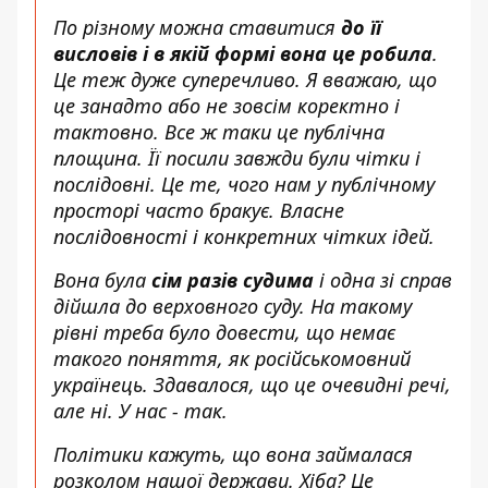
По різному можна ставитися
до її
висловів і в якій формі вона це робила
.
Це теж дуже суперечливо. Я вважаю, що
це занадто або не зовсім коректно і
тактовно. Все ж таки це публічна
площина. Її посили завжди були чітки і
послідовні. Це те, чого нам у публічному
просторі часто бракує. Власне
послідовності і конкретних чітких ідей.
Вона була
сім разів судима
і одна зі справ
дійшла до верховного суду. На такому
рівні треба було довести, що немає
такого поняття, як російськомовний
українець. Здавалося, що це очевидні речі,
але ні. У нас - так.
Політики кажуть, що вона займалася
розколом нашої держави. Хіба? Це