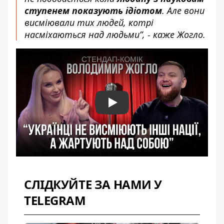
ступенем показують ідіотом
. Але вони
висміювали тих людей, котрі
насміхаються над людьми”, - каже Жогло.
Play
СЛІДКУЙТЕ ЗА НАМИ У
TELEGRAM