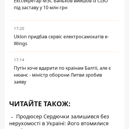
Екссекретар МЗС Баньков вийшов із СІЗО
під заставу у 10 млн грн
17:20
Uklon придбав сервіс електросамокатів e-
Wings
17:14
Путін хоче вдарити по країнам Балтії, але є
нюанс - міністр оборони Литви зробив
заяву
ЧИТАЙТЕ ТАКОЖ:
Продюсер Сердючки залишився без
нерухомості в Україні: його втомилися