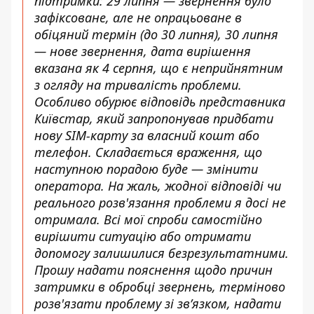
підтримки: 29 липня — звернення було
зафіксоване, але не опрацьоване в
обіцяний термін (до 30 липня), 30 липня
— нове звернення, дата вирішення
вказана як 4 серпня, що є неприйнятним
з огляду на тривалість проблеми.
Особливо обурює відповідь представника
Київстар, який запропонував придбати
нову SIM-карту за власний кошт або
телефон. Складається враження, що
наступною порадою буде — змінити
оператора. На жаль, жодної відповіді чи
реального розв'язання проблеми я досі не
отримала. Всі мої спроби самостійно
вирішити ситуацію або отримати
допомогу залишилися безрезультатними.
Прошу надати пояснення щодо причин
затримки в обробці звернень, терміново
розв'язати проблему зі зв’язком, надати