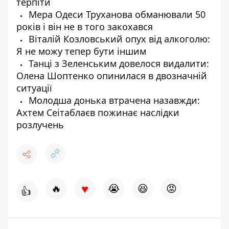
терпіти
Мера Одеси Труханова обманювали 50
років і він не в того закохався
Віталій Козловський опух від алкоголю:
Я не можу тепер бути іншим
Танці з Зеленським довелося видалити:
Олена Шоптенко опинилася в двозначній
ситуації
Молодша донька втрачена назавжди:
Ахтем Сеітаблаєв пожинає наслідки
розлучень
♥
🔥
😭
😆
😡
👍