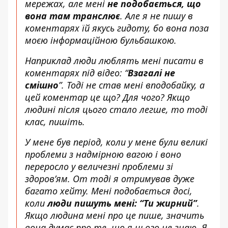
мережах, але мені
не подобається, що
вона там транслює
. Але я не пишу в
коментарях їй якусь гидоту, бо вона поза
моєю інформаційною бульбашкою.
Наприклад люди люблять мені писати в
коментарях під відео: “
Взагалі не
смішно
”. Тоді не став мені вподобайку, а
цей коментар це що? Для чого? Якщо
людині після цього стало легше, то тоді
клас, пишіть.
У мене був період, коли у мене були великі
проблеми з надмірною вагою і воно
переросло у величезні проблеми зі
здоров’ям. От тоді я отримував дуже
багато хейту. Мені подобається досі,
коли
люди пишуть мені: “Ти жирний”
.
Якщо людина мені про це пише, значить
вона думає про те, що я цього не знаю. Я