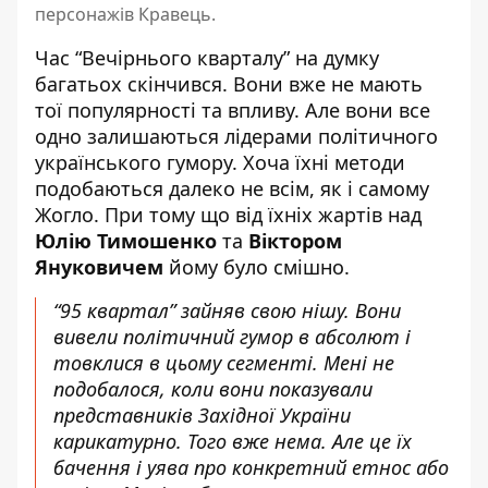
персонажів Кравець.
Час “Вечірнього кварталу” на думку
багатьох скінчився. Вони вже не мають
тої популярності та впливу. Але вони все
одно залишаються лідерами політичного
українського гумору. Хоча їхні методи
подобаються далеко не всім, як і самому
Жогло. При тому що від їхніх жартів над
Юлію Тимошенко
та
Віктором
Януковичем
йому було смішно.
“95 квартал” зайняв свою нішу. Вони
вивели політичний гумор в абсолют і
товклися в цьому сегменті. Мені не
подобалося, коли вони показували
представників Західної України
карикатурно. Того вже нема. Але це їх
бачення і уява про конкретний етнос або