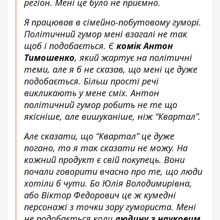
регіон. Мені це було не приємно.
Я працював в сімейно-побутовому гуморі.
Політичний гумор мені взагалі не так
щоб і подобається. Є
комік Антон
Тимошенко
, який жартує на політичні
теми, але я б не сказав, що мені це дуже
подобається. Більш прості речі
викликають у мене сміх. Антон
політичний гумор робить не те що
якісніше, але вишуканіше, ніж “Квартал”.
Але сказати, що “Квартал” це дуже
погано, то я так сказати не можу. На
кожний продукт є свій покупець. Вони
почали говорити вчасно про те, що люди
хотіли б чути. Бо Юлія Володимирівна,
або Віктор Федорович це ж кумедні
персонажі з точки зору гумориста. Мені
не подобається коли
людину з науковим