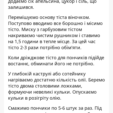
додаємо сік апельсина, цукор і сіль, що
залишився.
Перемішуємо основу тіста віночком.
Поступово вводимо все борошно і місимо
тісто. Миску з гарбузовим тістом
накриваємо чистим рушником і ставимо
на 1,5 години в тепле місце. За цей час
тісто 2-3 рази потрібно обім'яти.
Коли дріжджове тісто для пончиків підійде
востаннє, обминати його не потрібно.
У глибокій каструлі або сотейнику
нагріваємо достатню кількість олії. Беремо
тісто двома столовими ложками,
формуючи невеликі кульки. Опускаємо
кульки в розігріту олію.
Смажимо пончики по 5-6 штук за раз. Під