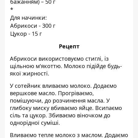
бажанням) – 50 г
*
Для начинки:
Абрикоси - 300 г
Цукор - 15 г
Рецепт
Абрикоси використовуємо стиглі, із
щільною м'якоттю. Молоко підійде будь-
якої жирності.
У сотейник вливаємо молоко. Додаємо
вершкове масло. Прогріваємо,
помішуючи, до розчинення масла. У
глибоку миску вбиваємо яйце. Всипаємо
сіль та цукор. Збиваємо віночком до
однорідної суміші.
Вливаємо тепле молоко з маслом. Додаємо