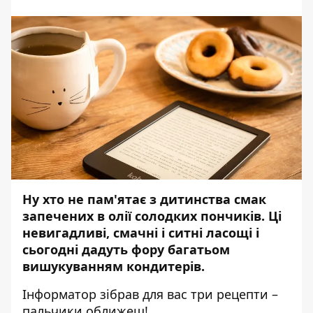
Ну хто не пам'ятає з дитинства смак
запечених в олії солодких пончиків. Ці
невигадливі, смачні і ситні ласощі і
сьогодні дадуть фору багатьом
вишукуванням кондитерів.
Інформатор
зібрав для вас три рецепти –
пальчики оближеш!