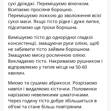
сухі дріжджі. Перемішуємо віночком.
Всипаємо просіяне борошно.
Перемішуємо ложкою до зволоження всієї
сухої маси. Якщо тісто рідке і дуже липке,
підсипаємо ще трохи борошна.
Вимішуємо тісто до однорідної гладкої
консистенції, змащуючи руки олією, щоб
не забивати тісто зайвим борошном.
Змащуємо миску рослинною олією.
Викладаємо тісто. Накриваємо рушником і
відправляємо у тепле місце на 50-60
хвилин.
Миємо та сушимо абрикоси. Розрізаємо
навпіл і видаляємо кісточки. Половинки
нарізаємо невеликими шматочками.
Через годину тісто добре збільшиться в
об'ємі та стане більш повітряним.