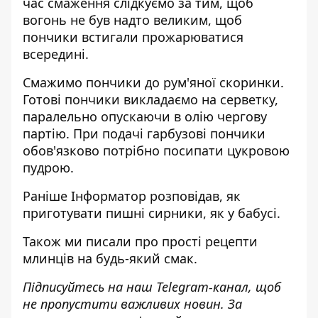
час смаження слідкуємо за тим, щоб
вогонь не був надто великим, щоб
пончики встигали прожарюватися
всередині.
Смажимо пончики до рум'яної скоринки.
Готові пончики викладаємо на серветку,
паралельно опускаючи в олію чергову
партію. При подачі гарбузові пончики
обов'язково потрібно посипати цукровою
пудрою.
Раніше
Інформатор
розповідав, як
приготувати
пишні сирники, як у бабусі
.
Також ми писали
про прості рецепти
млинців
на будь-який смак.
Підписуйтесь на наш
Telegram-канал
, щоб
не пропустити важливих новин. За