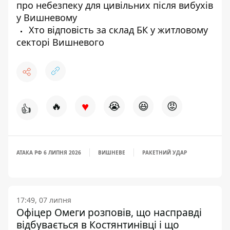
про небезпеку для цивільних після вибухів
у Вишневому
Хто відповість за склад БК у житловому
секторі Вишневого
♥
🔥
😭
😆
😡
👍
АТАКА РФ 6 ЛИПНЯ 2026
ВИШНЕВЕ
РАКЕТНИЙ УДАР
17:49, 07 липня
Офіцер Омеги розповів, що насправді
відбувається в Костянтинівці і що