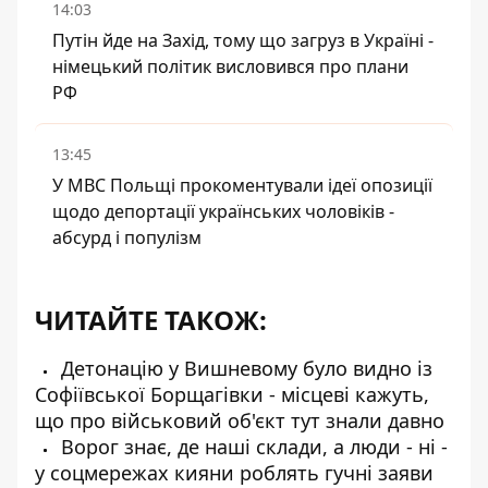
14:03
Путін йде на Захід, тому що загруз в Україні -
німецький політик висловився про плани
РФ
13:45
У МВС Польщі прокоментували ідеї опозиції
щодо депортації українських чоловіків -
абсурд і популізм
ЧИТАЙТЕ ТАКОЖ:
Детонацію у Вишневому було видно із
Софіївської Борщагівки - місцеві кажуть,
що про військовий об'єкт тут знали давно
Ворог знає, де наші склади, а люди - ні -
у соцмережах кияни роблять гучні заяви