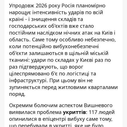
Упродовж 2026 року Росія планомірно
нарощує інтенсивність ударів по всій
країні - і знищення складів та
господарських об'єктів вже стало
постійним наслідком нічних атак на Київ і
область. Саме тому особливо небезпечно,
коли потенційно вибухонебезпечні
об'єкти залишаються в щільній міській
тканині:
удари по складах у Києві
раз по
раз підтверджують, що ворог
цілеспрямовано б'є по логістиці та
інфраструктурі. При цьому він не
зупиняється перед житловими кварталами
поряд.
Окремим болючим аспектом Вишневого
виявилася проблема
укриттів
: 117 людей
опинилися в епіцентрі вибуху саме тому,
що перебували в укритті, яке не було