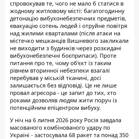
спровокував те, чого не мало б статися в
жодному житловому місті: багатогодинну
детонацію вибухонебезпечних предметів,
евакуацію сотень людей і отруйне повітря
над жилими кварталами (після атаки на
містечко мешканців Вишневого
закликали
не виходити з будинків
через розкидані
вибухонебезпечні боєприпаси). Проте
питання про те, чому об'єкт із таким
рівнем вторинної небезпеки взагалі
перебував у міській тканині, досі
залишається без відповіді. Це не лише
провал агресора - це запит до тих, хто
роками дозволяв людям жити поруч із
потенційним епіцентром вибуху.
У ніч на 6 липня 2026 року Росія завдала
масованого комбінованого удару по
Україні - застосувала 68 ракет та понад 350