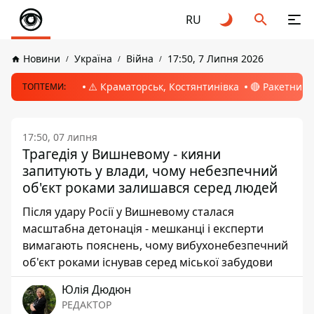
RU
Новини
Україна
Війна
17:50, 7 Липня 2026
⚠️ Краматорськ, Костянтинівка
🔴 Ракетний 
ТОПТЕМИ:
17:50, 07 липня
Трагедія у Вишневому - кияни
запитують у влади, чому небезпечний
об'єкт роками залишався серед людей
Після удару Росії у Вишневому сталася
масштабна детонація - мешканці і експерти
вимагають пояснень, чому вибухонебезпечний
об'єкт роками існував серед міської забудови
Юлія Дюдюн
РЕДАКТОР