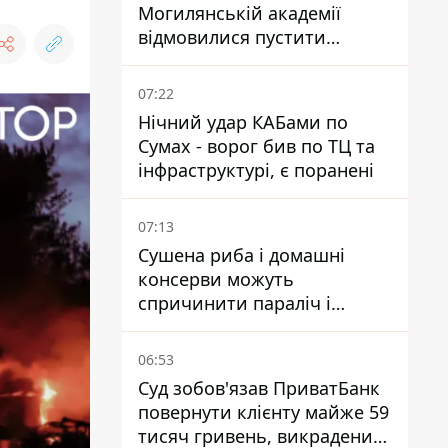
Могилянській академії
відмовилися пустити
комісію з охорони пам'яток
на територію
07:22
Нічний удар КАБами по
Сумах - ворог бив по ТЦ та
інфраструктурі, є поранені
07:13
Сушена риба і домашні
консерви можуть
спричинити параліч і
смерть - Держрибагентство
попереджає про ботулізм
06:53
Суд зобов'язав ПриватБанк
повернути клієнту майже 59
тисяч гривень, викрадених