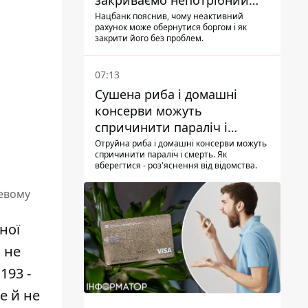
закриваємо непотрібний
рахунок правильно
Нацбанк пояснив, чому неактивний
рахунок може обернутися боргом і як
закрити його без проблем.
07:13
Сушена риба і домашні
консерви можуть
спричинити параліч і
смерть - Держрибагентство
Отруйна риба і домашні консерви можуть
спричинити параліч і смерть. Як
попереджає про ботулізм
вберегтися - роз'яснення від відомства.
невому
ної
 не
193 -
е й не