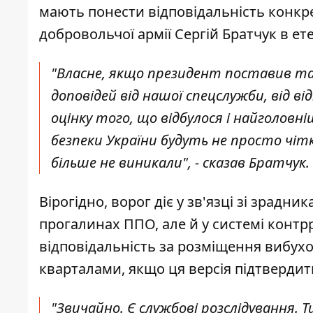
мають понести відповідальність конкр
добровольчої армії Сергій Братчук в ете
"Власне, якщо президент поставив та
доповідей від нашої спецслужби, від в
оцінку того, що відбулося і найголовні
безпеки України будуть не просто чіткі
більше не виникали", - сказав Братчук.
Вірогідно, ворог діє у зв'язці зі зрадн
прогалинах ППО, але й у системі контр
відповідальність за розміщення вибух
кварталами, якщо ця версія підтвердить
"Звичайно. Є службові розслідування. Т