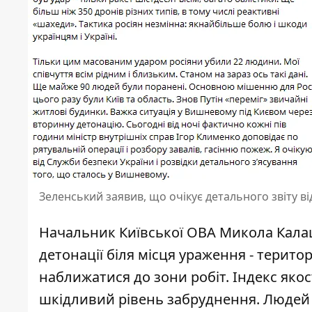
Зеленський заявив, що очікує детального звіту в
Начальник Київської ОВА Микола Кала
детонації біля місця ураження - терито
наближатися до зони робіт. Індекс якос
шкідливий рівень забруднення. Людей 