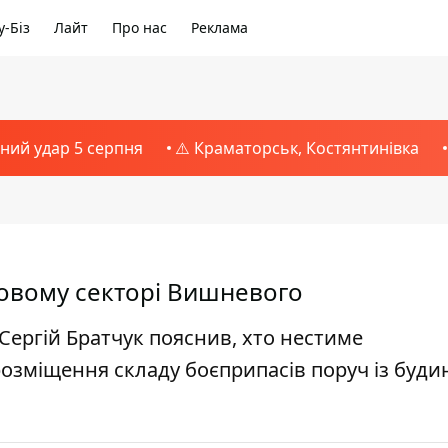
-Біз
Лайт
Про нас
Реклама
тний удар 5 серпня
⚠️ Краматорськ, Костянтинівка
тловому секторі Вишневого
 Сергій Братчук пояснив, хто нестиме
розміщення складу боєприпасів поруч із буди