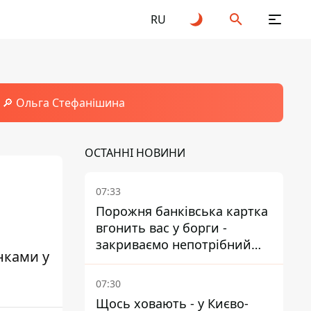
RU
🔎 Ольга Стефанішина
ОСТАННІ НОВИНИ
07:33
Порожня банківська картка
вгонить вас у борги -
закриваємо непотрібний
нками у
рахунок правильно
07:30
Щось ховають - у Києво-