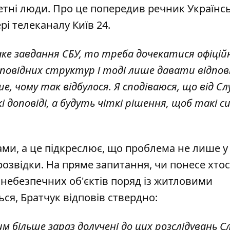
етні люди. Про це попередив речник Українсь
рі телеканалу Київ 24.
ке завдання СБУ, то треба дочекатися офіцій
ідповідних структур і тоді лише давати відпов
ше, чому так відбулося. Я сподіваюся, що від С
 доповіді, а будуть чіткі рішення, щоб такі с
иками, а це підкреслює, що проблема не лише у
розвідки. На пряме запитання, чи понесе хто
онебезпечних об'єктів поряд із житловими
ся, Братчук відповів ствердно:
им більше зараз долучені до цих розслідувань 