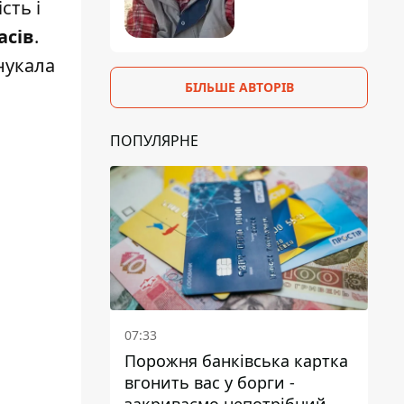
сть і
асів
.
нукала
БІЛЬШЕ АВТОРІВ
ПОПУЛЯРНЕ
07:33
Порожня банківська картка
вгонить вас у борги -