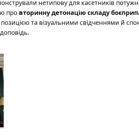
онстрували нетипову для касетників потужні
ію про
вторинну детонацію складу боєприп
ю позицією та візуальними свідченнями й спо
доповідь.