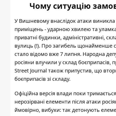
Чому ситуацію замов
У Вишневому внаслідок атаки виникл
приміщень
- ударною хвилею та уламк
приватні будинки, адміністративні, скл
вулиць (!). Про загибель щонайменше 
стало відомо вже 7 липня. Народна деп
росіяни влучили у склад боєприпасів
, 
Street Journal також припустив, що вт
боєприпасів зі складу.
Офіційна версія влади поки тримаєтьс
нерозірвані елементи після атаки росія
ймовірно, вибухи: так детонують елемен