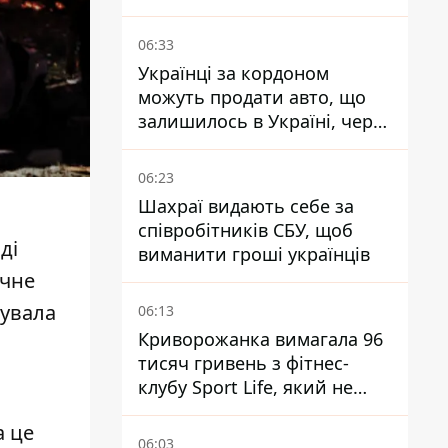
шахраями
06:33
Українці за кордоном
можуть продати авто, що
залишилось в Україні, через
Дію - МВС
06:23
Шахраї видають себе за
співробітників СБУ, щоб
ді
виманити гроші українців
ічне
увала
06:13
Криворожанка вимагала 96
тисяч гривень з фітнес-
клубу Sport Life, який не
пускав її до басейну без
а це
медичної довідки - рішення
06:03