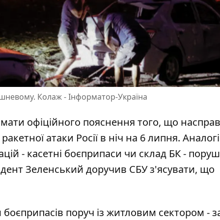
ишневому. Колаж - Інформатор-Україна
имати офіційного пояснення того, що насправ
акетної атаки Росії в ніч на 6 липня. Аналог
ій - касетні боєприпаси чи склад БК -
поруш
идент Зеленський доручив СБУ з'ясувати, що
 боєприпасів поруч із житловим сектором - з