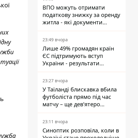
суду
кої
ВПО можуть отримати
податкову знижку за оренду
житла - які документи
подати
них
23:49 вчора
ідну
Лише 49% громадян країн
лужби
ЄС підтримують вступ
итуації
України - результати
опитування
23:27 вчора
У Таїланді блискавка вбила
футболіста прямо під час
сь
матчу – ще дев'ятеро
постраждали
23:11 вчора
Синоптик розповіла, коли в
Служба
Україні стане прохолодніше