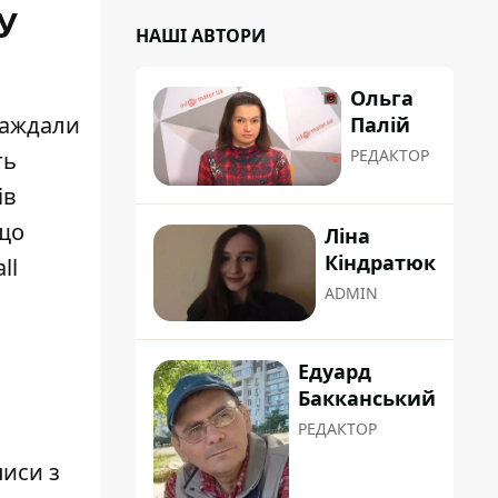
У
НАШІ АВТОРИ
Ольга
раждали
Палій
РЕДАКТОР
ть
ів
 що
Ліна
Кіндратюк
ll
ADMIN
Едуард
Бакканський
РЕДАКТОР
писи з