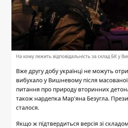
На кому лежить відповідальність за склад БК у В
Вже другу добу українці не можуть отр
вибухало у Вишневому після масованої р
питання про природу вторинних детонац
також нардепка Мар'яна Безугла
. През
сталося.
Якщо ж підтвердиться версія зі складом