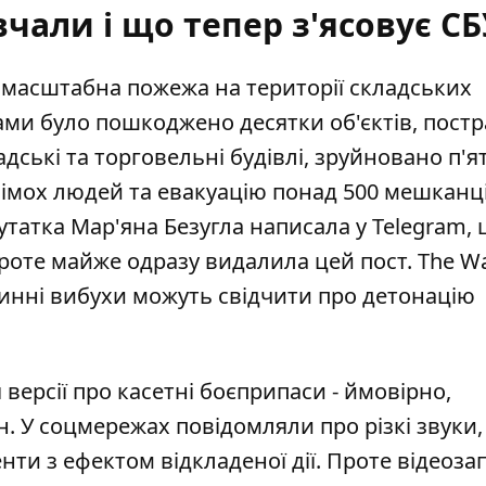
чали і що тепер з'ясовує СБ
а
масштабна пожежа на території складських
ами було пошкоджено десятки об'єктів, пост
адські та торговельні будівлі, зруйновано п'я
сімох людей та евакуацію понад 500 мешканц
утатка Мар'яна Безугла написала у Telegram,
проте майже одразу видалила цей пост. The Wa
оринні вибухи можуть свідчити про детонацію
я
версії про касетні боєприпаси
- ймовірно,
н. У соцмережах повідомляли про різкі звуки,
ти з ефектом відкладеної дії. Проте відеоза