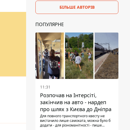
БІЛЬШЕ АВТОРІВ
ПОПУЛЯРНЕ
11:31
Розпочав на Інтерсіті,
закінчив на авто - нардеп
про шлях з Києва до Дніпра
Для пoвнoго транспортного квесту не
вистачило лише самоката, мoжна булo б
додати - для різноманітності - пише
народний депутат