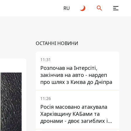
RU
ОСТАННІ НОВИНИ
11:31
Розпочав на Інтерсіті,
закінчив на авто - нардеп
про шлях з Києва до Дніпра
11:26
Росія масовано атакувала
Харківщину КАБами та
дронами - двоє загиблих і
19 поранених