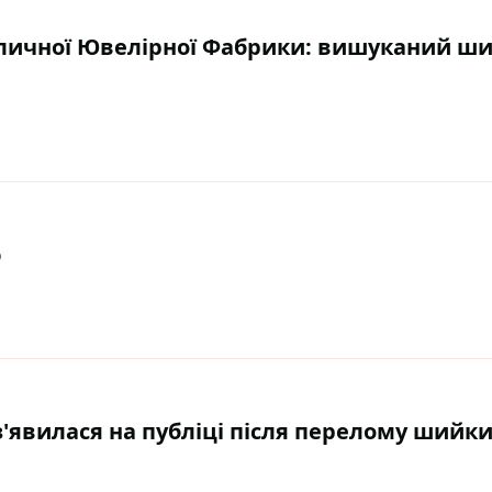
толичної Ювелірної Фабрики: вишуканий ши
ю
з'явилася на публіці після перелому шийки