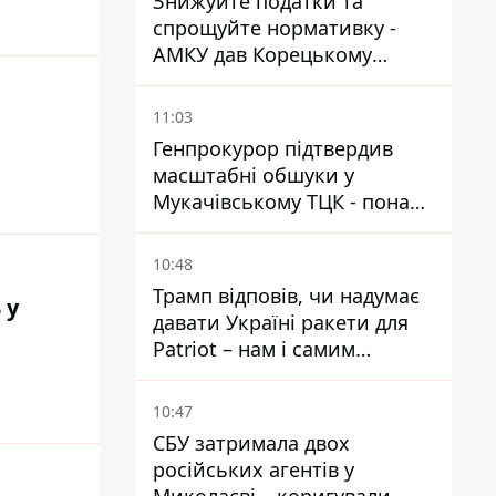
Знижуйте податки та
спрощуйте нормативку -
АМКУ дав Корецькому
поради щодо зниження цін
на пальне
11:03
Генпрокурор підтвердив
масштабні обшуки у
Мукачівському ТЦК - понад
1,5 тисячі списаних з
військового обліку за
10:48
хабарі
Трамп відповів, чи надумає
 у
давати Україні ракети для
Patriot – нам і самим
потрібні
10:47
СБУ затримала двох
російських агентів у