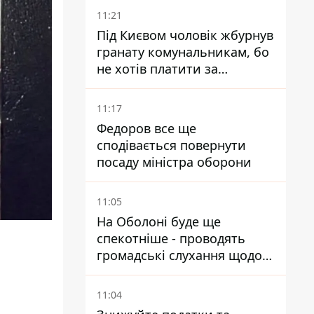
11:21
Під Києвом чоловік жбурнув
гранату комунальникам, бо
не хотів платити за
квитанціями
11:17
Федоров все ще
сподівається повернути
посаду міністра оборони
11:05
На Оболоні буде ще
спекотніше - проводять
громадські слухання щодо
храму УГКЦ на Північній
11:04