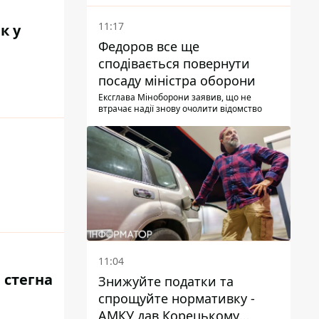
11:17
к у
Федоров все ще
сподівається повернути
посаду міністра оборони
Ексглава Міноборони заявив, що не
втрачає надії знову очолити відомство
11:04
 стегна
Знижуйте податки та
спрощуйте нормативку -
АМКУ дав Корецькому