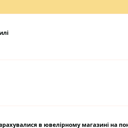
илі
зрахувалися в ювелірному магазині на по