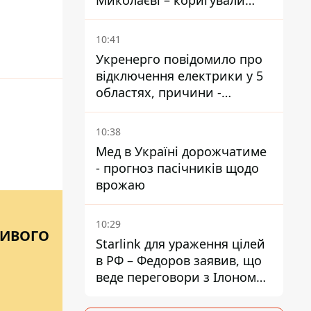
Миколаєві – коригували
удари по місту
10:41
Укренерго повідомило про
відключення електрики у 5
областях, причини -
обстріли та спека
10:38
Мед в Україні дорожчатиме
- прогноз пасічників щодо
врожаю
10:29
ЛИВОГО
Starlink для ураження цілей
в РФ – Федоров заявив, що
веде переговори з Ілоном
Маском