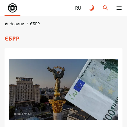
RU
Новини
ЄБРР
ЄБРР