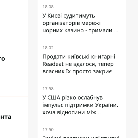
18:08
У Києві судитимуть
організаторів мережі
чорних казино - тримали 39
закладів
18:02
Продати київські книгарні
го
Readeat не вдалося, тепер
власник їх просто закриє
17:58
У США різко ослабнув
імпульс підтримки України.
хоча відносини між
ента
Зеленським і Трампом
донедавна покращувалися -
17:50
The Atlantic