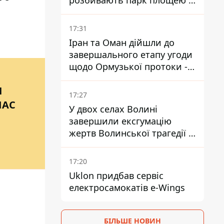
розбивають парк площею в
гектар
17:31
Іран та Оман дійшли до
завершального етапу угоди
щодо Ормузької протоки -
укладення залежить від
И
зняття блокади США
17:27
ЧАС
У двох селах Волині
завершили ексгумацію
жертв Волинської трагедії -
знайшли останки 54 поляків
17:20
Uklon придбав сервіс
електросамокатів e-Wings
БІЛЬШЕ НОВИН