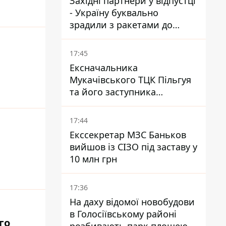
Західні партнери у відпустці
- Україну буквально
зрадили з ракетами до
Patriot - експерт Мусієнко
17:45
Ексначальника
Мукачівського ТЦК Пільгуя
та його заступника
відправили в СІЗО без
права застави – журналіст
17:44
Екссекретар МЗС Баньков
вийшов із СІЗО під заставу у
10 млн грн
17:36
На даху відомої новобудови
в Голосіївському районі
го