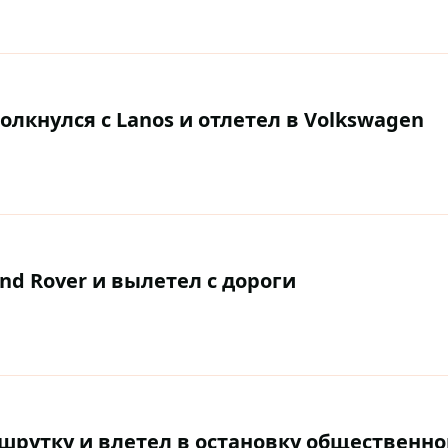
олкнулся с Lanos и отлетел в Volkswagen
and Rover и вылетел с дороги
ршрутку и влетел в остановку общественно