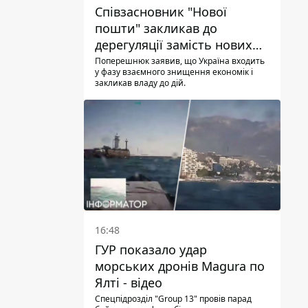
Співзасновник "Нової
пошти" закликав до
дерегуляції замість нових
податків - Гетманцев проти
Поперешнюк заявив, що Україна входить
у фазу взаємного знищення економік і
закликав владу до дій.
16:48
ГУР показало удар
морських дронів Magura по
Ялті - відео
Спецпідрозділ "Group 13" провів парад