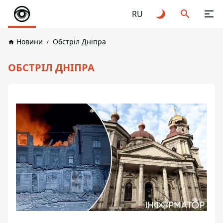
RU
Новини
Обстріл Дніпра
ОБСТРІЛ ДНІПРА