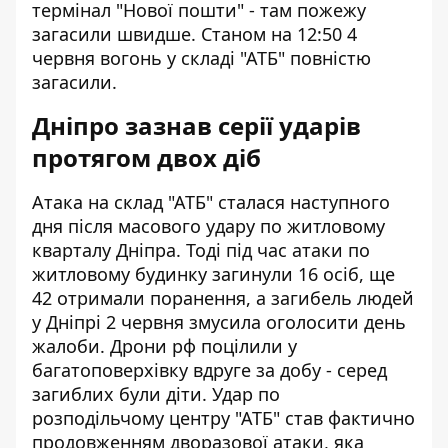
термінал "Нової пошти" - там пожежу
загасили швидше. Станом на 12:50 4
червня вогонь у складі "АТБ" повністю
загасили.
Дніпро зазнав серії ударів
протягом двох діб
Атака на склад "АТБ" сталася наступного
дня після масового удару по житловому
кварталу Дніпра. Тоді під час атаки по
житловому будинку загинули 16 осіб, ще
42 отримали поранення, а
загибель людей
у Дніпрі 2 червня
змусила оголосити день
жалоби. Дрони рф поцілили у
багатоповерхівку вдруге за добу - серед
загиблих були діти. Удар по
розподільчому центру "АТБ" став фактично
продовженням дворазової атаки, яка