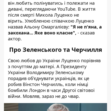
він любить полінуватись і полежати на
дивані, переглядаючи YouTube. В життя
після смерті Микола Луценко не
вірить. Улюбленою співачкою Луценко
назвав
Альону Омаргалієву
:
"Я не п'яна, а
закохана... Яке воно класне",
- сказав
актор.
Про Зеленського та Черчилля
Свою любов до України Луценко порівняв
з почуттям до матері. А Президенту
України Володимиру Зеленському
порадив об'єднувати українців, як це
робив Вінстон Черчилль, коли німці
бомбили Лондон в часи Другої світової
війни. Мовляв, зараз не до чвар.