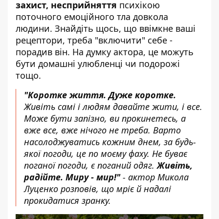
захист, несприйняття
психікою
поточного емоційного тла довкола
людини. Знайдіть щось, що ввімкне ваші
рецептори, треба "включити" себе -
порадив він. На думку актора, це можуть
бути домашні улюбленці чи подорожі
тощо.
"Коротке життя. Дуже коротке.
Живіть самі і людям давайте жити, і все.
Може бути запізно, ви прокинетесь, а
вже все, вже нічого не треба. Варто
насолоджуватись кожним днем, за будь-
якої погоди, це по моєму фаху. Не буває
поганої погоди, є поганий одяг.
Живіть,
радійте. Миру - мир!"
- актор Микола
Луценко розповів, що мріє й надалі
прокидатися зранку.