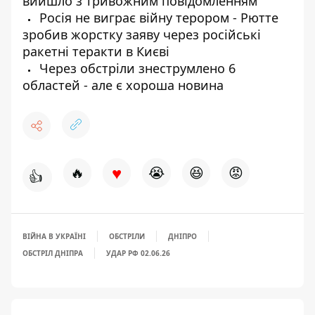
вийшло з тривожним повідомленням
Росія не виграє війну терором - Рютте
зробив жорстку заяву через російські
ракетні теракти в Києві
Через обстріли знеструмлено 6
областей - але є хороша новина
♥
🔥
😭
😆
😡
👍
ВІЙНА В УКРАЇНІ
ОБСТРІЛИ
ДНІПРО
ОБСТРІЛ ДНІПРА
УДАР РФ 02.06.26