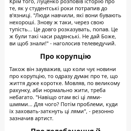
Крім того, Луценко розповів історію про
те, як у студентські роки потрапив до
в'язниці. "Люди навчили, які вони бувають
нехороші. Знову ж таки, через свою
тупість... Це довго розказувать, попав. Це
ж були такі часи радянські. Не дай Боже,
ви щоб знали!" - наголосив телеведучий.
Про корупцію
Також він зауважив, що коли чує новини
про корупцію, то одразу думає про те, що
життя дуже коротке. Мовляв, по великому
рахунку, аби нормально жити, треба
небагато. "Навіщо отам всі ці лями-
шмями... Для чого? Потім проблеми, куди
їх заховать-заткнуть ці лями", - резонно
зазначив артист.
Про телебачення й