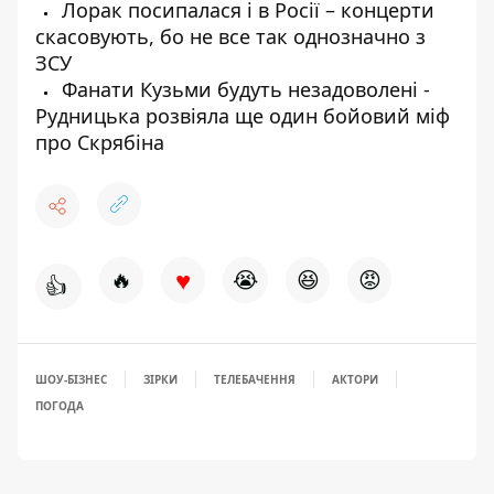
Лорак посипалася і в Росії – концерти
скасовують, бо не все так однозначно з
ЗСУ
Фанати Кузьми будуть незадоволені -
Рудницька розвіяла ще один бойовий міф
про Скрябіна
♥
🔥
😭
😆
😡
👍
ШОУ-БІЗНЕС
ЗІРКИ
ТЕЛЕБАЧЕННЯ
АКТОРИ
ПОГОДА