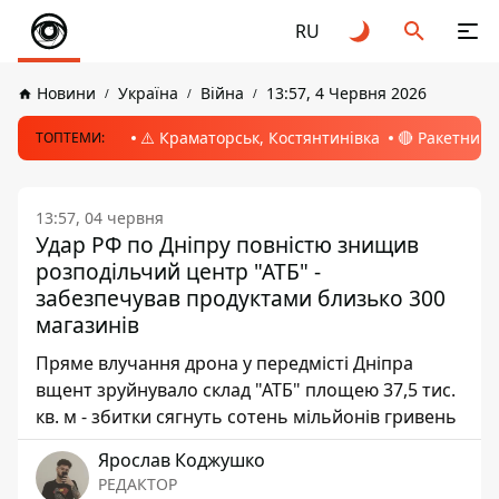
RU
Новини
Україна
Війна
13:57, 4 Червня 2026
⚠️ Краматорськ, Костянтинівка
🔴 Ракетний 
ТОПТЕМИ:
13:57, 04 червня
Удар РФ по Дніпру повністю знищив
розподільчий центр "АТБ" -
забезпечував продуктами близько 300
магазинів
Пряме влучання дрона у передмісті Дніпра
вщент зруйнувало склад "АТБ" площею 37,5 тис.
кв. м - збитки сягнуть сотень мільйонів гривень
Ярослав Коджушко
РЕДАКТОР