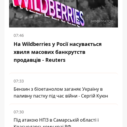
07:46
На Wildberries у Росії насувається
хвиля масових банкрутств
продавців - Reuters
07:33
Бензин з біоетанолом заганяє Україну в
паливну пастку під час війни - Сергій Куюн
07:30
Під атакою НПЗ в Самарській області і
Краснодарському краї РФ