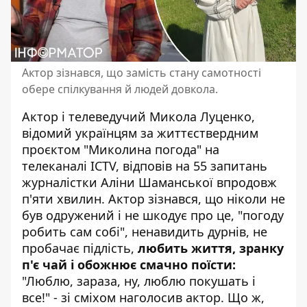
Актор зізнався, що замість стану самотності
обере спілкування й людей довкола.
Актор і телеведучий
Микола Луценко
,
відомий українцям за життєствердним
проєктом "Миколина погода" на
телеканалі ICTV, відповів на 55 запитань
журналістки Аліни Шаманської впродовж
п'яти хвилин. Актор зізнався, що ніколи не
був одружений і не шкодує про це, "погоду
робить сам собі", ненавидить дурнів, не
пробачає підлість,
любить життя, зранку
п'є чай і обожнює смачно поїсти:
"Люблю, зараза, ну, люблю покушать і
все!" - зі сміхом наголосив актор. Що ж,