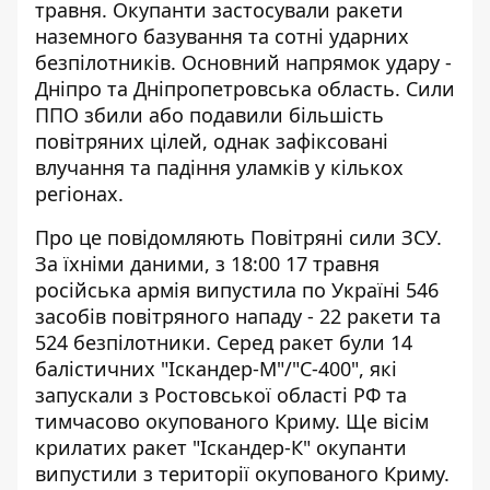
травня. Окупанти застосували ракети
наземного базування та сотні ударних
безпілотників. Основний напрямок удару -
Дніпро та Дніпропетровська область
. Сили
ППО збили або подавили більшість
повітряних цілей, однак зафіксовані
влучання та падіння уламків у кількох
регіонах.
Про це
повідомляють
Повітряні сили ЗСУ.
За їхніми даними, з 18:00 17 травня
російська армія випустила по Україні 546
засобів повітряного нападу - 22 ракети та
524 безпілотники. Серед ракет були 14
балістичних "Іскандер-М"/"С-400", які
запускали з Ростовської області РФ та
тимчасово окупованого Криму. Ще вісім
крилатих ракет "Іскандер-К" окупанти
випустили з території окупованого Криму.