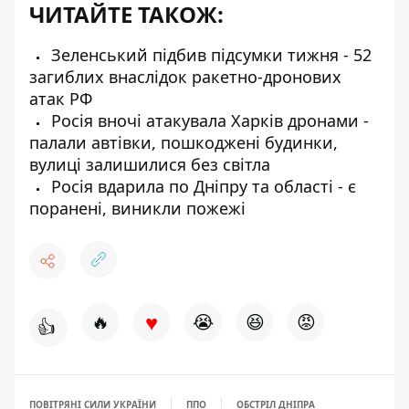
ЧИТАЙТЕ ТАКОЖ:
Зеленський підбив підсумки тижня - 52
загиблих внаслідок ракетно-дронових
атак РФ
Росія вночі атакувала Харків дронами -
палали автівки, пошкоджені будинки,
вулиці залишилися без світла
Росія вдарила по Дніпру та області - є
поранені, виникли пожежі
♥
🔥
😭
😆
😡
👍
ПОВІТРЯНІ СИЛИ УКРАЇНИ
ППО
ОБСТРІЛ ДНІПРА