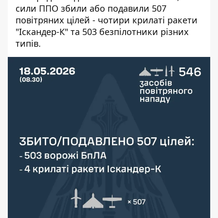
сили ППО збили або подавили 507
повітряних цілей - чотири крилаті ракети
"Іскандер-К" та 503 безпілотники різних
типів.