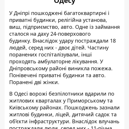
Одесу
У Дніпрі пошкоджені багатоквартирні і
приватні будинки, релігійна установа,
виш, підприємство, авто. Одне із займання
сталося на даху 24-поверхового
будинку. Внаслідок удару
постраждали 18
людей
, серед них - двоє дітей. Частину
поранених госпіталізували, інші
проходять амбулаторне лікування. У
Дніпровському районі виникла пожежа.
Понівечені приватні будинки та авто.
Поранені дві жінки.
В Одесі
ворожі безпілотники вдарили по
житлових кварталах
у Приморському та
Київському районах. Пошкоджень зазнали
житлові будинки, ліцей, дитячий садок та
об’єкти інфраструктури. Внаслідок влучань
постраждали люди, серед них - 11-річна