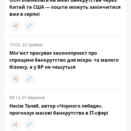
ООН опинилася на межі банкрутства через
Китай та США — кошти можуть закінчитися
вже в серпні
15:03, 22 травня
Мін'юст просуває законопроєкт про
спрощене банкрутство для мікро- та малого
бізнесу, а у ВР не чешуться
09:13, 01 березня
Насім Талеб, автор «Чорного лебедя»,
прогнозує масові банкрутства в ІТ-сфері