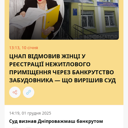
13:13, 10 січня
ЦНАП ВІДМОВИВ ЖІНЦІ У
РЕЄСТРАЦІЇ НЕЖИТЛОВОГО
ПРИМІЩЕННЯ ЧЕРЕЗ БАНКРУТСТВО
ЗАБУДОВНИКА — ЩО ВИРІШИВ СУД
14:19, 01 грудня 2025
Суд визнав Дніпроважмаш банкрутом