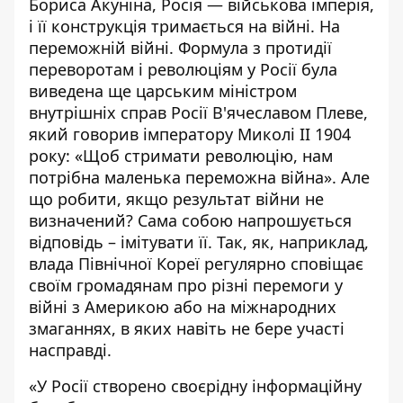
Бориса Акуніна, Росія — військова імперія,
і її конструкція тримається на війні. На
переможній війні. Формула з протидії
переворотам і революціям у Росії була
виведена ще царським міністром
внутрішніх справ Росії В'ячеславом Плеве,
який говорив імператору Миколі ІІ 1904
року: «Щоб стримати революцію, нам
потрібна маленька переможна війна». Але
що робити, якщо результат війни не
визначений? Сама собою напрошується
відповідь – імітувати її. Так, як, наприклад,
влада Північної Кореї регулярно сповіщає
своїм громадянам про різні перемоги у
війні з Америкою або на міжнародних
змаганнях, в яких навіть не бере участі
насправді.
«У Росії створено своєрідну інформаційну