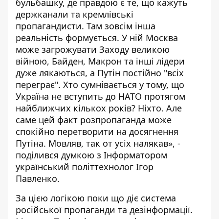
бульбашку, де правдою є те, що кажуть
держканали та кремлівські
пропагандисти. Там зовсім інша
реальність формується. У ній Москва
може загрожувати Заходу великою
війною, Байден, Макрон та інші лідери
дуже лякаються, а Путін постійно "всіх
переграє". Хто сумнівається у тому, що
Україна не вступить до НАТО протягом
найближчих кількох років? Ніхто. Але
саме цей факт розпропаганда може
спокійно перетворити на досягнення
Путіна. Мовляв, так от усіх налякав», -
поділився думкою з Інформатором
український політтехнолог Ігор
Павленко.
За цією логікою поки що діє система
російської пропаганди та дезінформації.