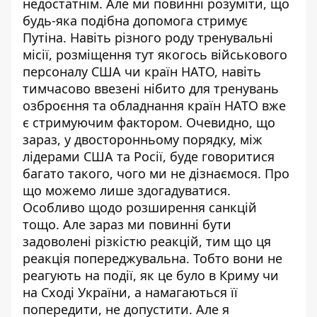
недостатнім. Але ми повинні розуміти, що
будь-яка подібна допомога стримує
Путіна. Навіть різного роду тренувальні
місії, розміщення тут якогось військового
персоналу США чи країн НАТО, навіть
тимчасово ввезені нібито для тренувань
озброєння та обладнання країн НАТО вже
є стримуючим фактором. Очевидно, що
зараз, у двосторонньому порядку, між
лідерами США та Росії, буде говоритися
багато такого, чого ми не дізнаємося. Про
що можемо лише здогадуватися.
Особливо щодо розширення санкцій
тощо. Але зараз ми повинні бути
задоволені різкістю реакцій, тим що ця
реакція попереджувальна. Тобто вони не
реагують на події, як це було в Криму чи
на Сході України, а намагаються її
попередити, не допустити. Але я