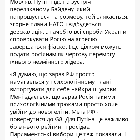
Мовляв, Путін піде на зустріч
переляканому Байдену, який
напрошується на розмову, той злякається,
згорне плани НАТО і відбудеться
деескалація. І начебто всі спроби України
спровокувати Росію на агресію
завершаться фіаско. І це цілком можуть
подати росіянам як чергову перемогу
їхнього незмінного лідера.
«Я думаю, що зараз РФ просто
намагається у психологічному плані
виторгувати для себе найкращі умови.
Мені здається, що зараз Росія такими
психологічними трюками просто хоче
увійти до нової еліти. Мета РФ -
повернутися до G8. Для Путіна це важливо,
бо в нього рейтинг просідає.
Парламентські вибори це теж показали, і