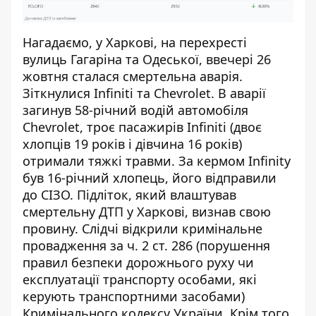
Нагадаємо, у
Харкові,
на перехресті
вулиць Гагаріна та Одеської, ввечері 26
жовтня сталася смертельна аварія
.
Зіткнулися Infiniti та Chevrolet. В аварії
загинув 58-річний водій автомобіля
Chevrolet, троє пасажирів Infiniti (двоє
хлопців 19 років і дівчина 16 років)
отримали тяжкі травми. За кермом Infinity
був 16-річний хлопець, його відправили
до СІЗО
. Підліток, який
влаштував
смертельну ДТП у Харкові, визнав свою
провину
. Слідчі відкрили кримінальне
провадження за ч. 2 ст. 286 (порушення
правил безпеки дорожнього руху чи
експлуатації транспорту особами, які
керують транспортними засобами)
Кримінального кодексу України. Крім того,