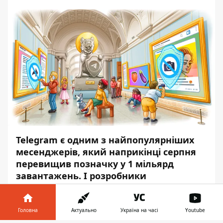
Telegram є одним з найпопулярніших
месенджерів, який наприкінці серпня
перевищив позначку у 1 мільярд
завантажень
. І розробники
месенджера випустили чергове
оновлення.
Головна
Актуально
Україна на часі
Youtube
Про це повідомляє
Інформатор
із