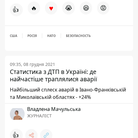
♥
🔥
😭
😆
😡
👍
США
РОСІЯ
НАТО
БЕЗОПАСНОСТЬ
09:35, 08 грудня 2021
Статистика з ДТП в Україні: де
найчастіше траплялися аварії
Найбільший сплеск аварій в Івано-Франківській
та Миколаївській областях - +24%
Владлена Мачульська
ЖУРНАЛІСТ
👍