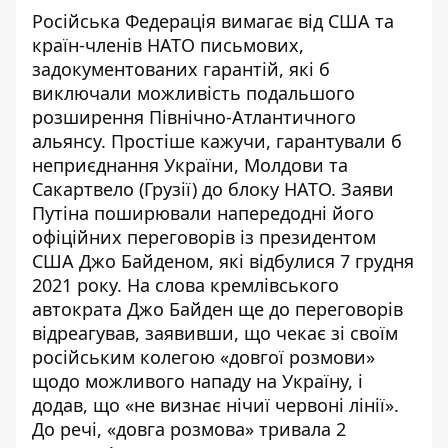
Російська Федерація вимагає від США та
країн-членів НАТО письмових,
задокументованих гарантій, які б
виключали можливість подальшого
розширення Північно-Атлантичного
альянсу. Простіше кажучи, гарантували б
неприєднання України, Молдови та
Сакартвело (Грузії) до блоку НАТО. Заяви
Путіна поширювали напередодні його
офіційних переговорів із президентом
США Джо Байденом, які відбулися 7 грудня
2021 року. На слова кремлівського
автократа Джо Байден ще до переговорів
відреагував, заявивши, що чекає зі своїм
російським колегою «довгої розмови»
щодо можливого нападу на Україну, і
додав, що «не визнає нічиї червоні лінії».
До речі, «довга розмова» тривала 2