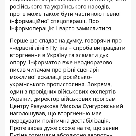
російського та українського народів,
проте може також бути частиною певної
інформаційної спецоперації. Про
інформоперацію і варто замислитися.
Перше що спадає на думку, говорячи про
«червоні лінії» Путіна – спроба виправдати
вторгнення в Україну та зламати дух
опору. Інформатор вже неодноразово
писав читачам про різні сценарії
можливої
ескалації російсько-
українського протистояння
. Зокрема,
один з провідних військових експертів
України, директор військових програм
Центру Разумкова Микола Сунгуровський
наголошував, що вторгненню
має
передувати політична дестабілізація
.
Проте зараз дуже схоже на те, що заяви
Путіна отримали абсолютно зворотну