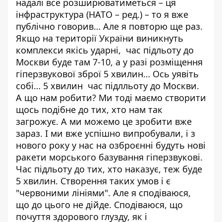
надалі все розширюватиметься – ця
інфраструктура (НАТО – ред.) – то я вже
публічно говорив… Але я повторю ще раз.
Якщо на території України виникнуть
комплекси якісь ударні, час підльоту до
Москви буде там 7-10, а у разі розміщення
гіперзвукової зброї 5 хвилин… Ось уявіть
собі… 5 хвилин час підлльоту до Москви.
А що нам робити? Ми тоді маємо створити
щось подібне до тих, хто нам так
загрожує. А ми можемо це зробити вже
зараз. І ми вже успішно випробували, і з
нового року у нас на озброєнні будуть нові
ракети морського базування гіперзвукові.
Час підльоту до тих, хто наказує, теж буде
5 хвилин. Створення таких умов і є
"червоними лініями". Але я сподіваюся,
що до цього не дійде. Сподіваюся, що
почуття здорового глузду, як і