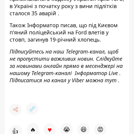
в Україні
з початку року з вини підлітків
сталося 35 аварій
.
Також
Інформатор
писав, що під Києвом
п'яний поліцейський на Ford влетів у
стовп
, загинув 19-річний хлопець.
Підписуйтесь на наш
Telegram-канал
, щоб
не пропустити важливих новин. Слідкуйте
за новинами онлайн прямо в месенджері на
нашому Telegram-каналі
Інформатор Live
.
Підписатися на канал у Viber можна
тут
.
♥
🔥
😭
😆
😡
👍