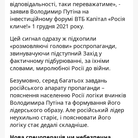
відповідальності, таки переважатиме», -
заявив Володимир Путіна на
інвестиційному форумі ВТБ Капітал «Росія
кличе!» 1 грудня 2021 року.
Цей сигнал одразу ж підхопили
«розмовляючі голови» роспропаганди,
звинувачуючи підступний Захід у
фактичному підбурюванні, за їхніми
словами, миролюбної Росії до війни.
Безумовно, серед багатьох завдань
російського апарату пропаганди –
пояснення населенню Росії логіки вчинків
Володимира Путіна та формування його
лідерського образу. Але російський лідер
неухильно старіє, і пояснювати його
логіку стає дедалі складніше.
Нова спецоперація чи небезпечна