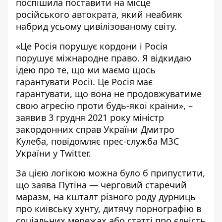
поспішила поставити на місце
російського автократа, який неабияк
набрид усьому цивілізованому світу.
«Це Росія порушує кордони і Росія
порушує міжнародне право. Я відкидаю
ідею про те, що ми маємо щось
гарантувати Росії. Це Росія має
гарантувати, що вона не продовжуватиме
свою агресію проти будь-якої країни», –
заявив 3 грудня 2021 року міністр
закордонних справ України Дмитро
Кулеба, повідомляє
прес-служба МЗС
України у Twitter
.
За цією логікою можна було б припустити,
що заява Путіна — черговий старечий
маразм, на кшталт різного роду дурниць
про київську хунту, дитячу порнографію в
соціальних мережах або статті про єдність