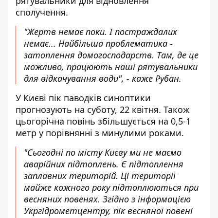
рятувальники для відновлення
сполучення.
"Жертв немає поки. І постраждалих
немає... Найбільша проблематика -
затоплення домогосподарств. Там, де це
можливо, працюють наші рятувальники
для відкачування води", -
каже Рубан
.
У Києві пік паводків синоптики
прогнозують на суботу, 22 квітня. Також
цьогорічна повінь збільшується на 0,5-1
метр у порівнянні з минулими роками.
"Сьогодні по місту Києву ми не маємо
аварійних підтоплень. Є підтоплення
заплавних територій. Ці території
майже кожного року підтоплюються при
весняних повенях. Згідно з інформацією
Укргідрометцентру, пік весняної повені