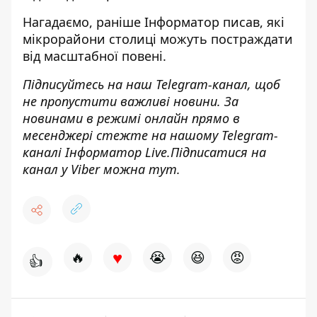
Нагадаємо, раніше Інформатор писав,
які
мікрорайони столиці можуть постраждати
від масштабної повені
.
Підписуйтесь на наш
Telegram-канал,
щоб
не пропустити важливі новини. За
новинами в режимі онлайн прямо в
месенджері стежте на нашому Telegram-
каналі
Інформатор Live
.Підписатися на
канал у Viber можна
тут
.
♥
🔥
😭
😆
😡
👍