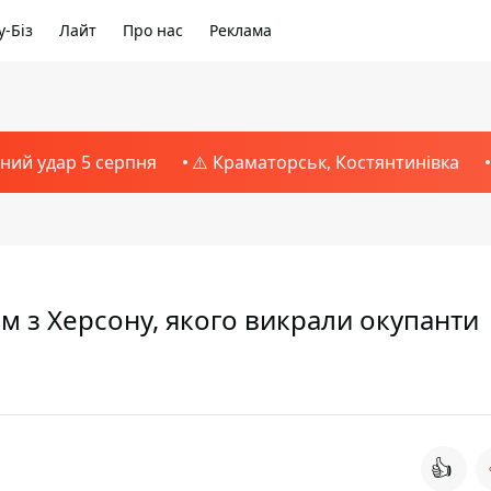
-Біз
Лайт
Про нас
Реклама
тний удар 5 серпня
⚠️ Краматорськ, Костянтинівка
ом з Херсону, якого викрали окупанти
👍