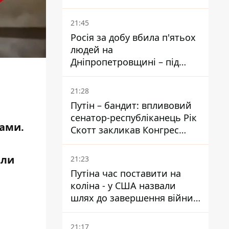
біль – він очолив народне
голосування
21:45
Росія за добу вбила п'ятьох
людей на
Дніпропетровщині – під
ударами опинилися п'ять
районів області
21:28
Путін – бандит: впливовий
сенатор-республіканець Рік
жами.
Скотт закликав Конгрес
притягнути РФ до
відповідальності за війну в
или
21:23
Україні
Путіна час поставити на
коліна - у США назвали
шлях до завершення війни -
National Security Journal
21:17