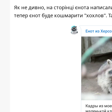
Як не дивно, на сторінці єнота написал
тепер єнот буде кошмарити "хохлов". Та