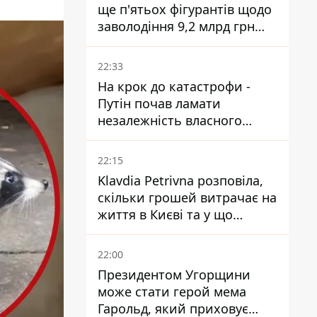
ще п'ятьох фігурантів щодо
заволодіння 9,2 млрд грн
ПриватБанку скерували до
суду
22:33
На крок до катастрофи -
Путін почав ламати
незалежність власного
Центробанку, змусивши
знизити базову ставку
22:15
Klavdia Petrivna розповіла,
скільки грошей витрачає на
життя в Києві та у що
вкладає мільйони
22:00
Президентом Угорщини
може стати герой мема
Гарольд, який приховує