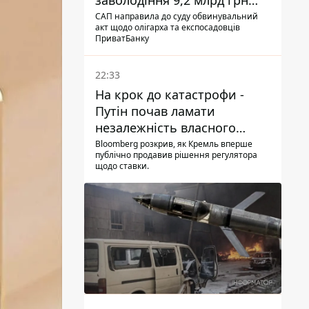
заволодіння 9,2 млрд грн
ПриватБанку скерували до
САП направила до суду обвинувальний
акт щодо олігарха та експосадовців
суду
ПриватБанку
22:33
На крок до катастрофи -
Путін почав ламати
незалежність власного
Центробанку, змусивши
Bloomberg розкрив, як Кремль вперше
публічно продавив рішення регулятора
знизити базову ставку
щодо ставки.