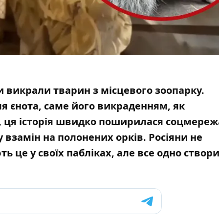
ки викрали тварин з місцевого зоопарку.
ля єнота,
саме його викраденням, як
, ця історія швидко поширилася соцмере
 взамін на полонених орків. Росіяни не
ь це у своїх пабліках, але все одно створ