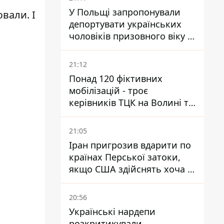
У Польщі запропонували
ювали. І
депортувати українських
чоловіків призовного віку -
кого це може торкнутися
21:12
Понад 120 фіктивних
мобілізацій - троє
керівників ТЦК на Волині та
Буковині отримали підозри
за фейкові звіти
21:05
Іран пригрозив вдарити по
країнах Перської затоки,
якщо США здійснять хоча б
одну атаку - Reuters
20:56
Українські нардепи
розкритикували