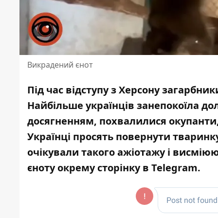
Викрадений єнот
Під час відступу з Херсону загарбни
Найбільше українців занепокоїла до
досягненням, похвалилися окупанти
Українці просять повернути тваринку
очікували такого ажіотажу і висміюют
єноту окрему сторінку в
Telegram
.