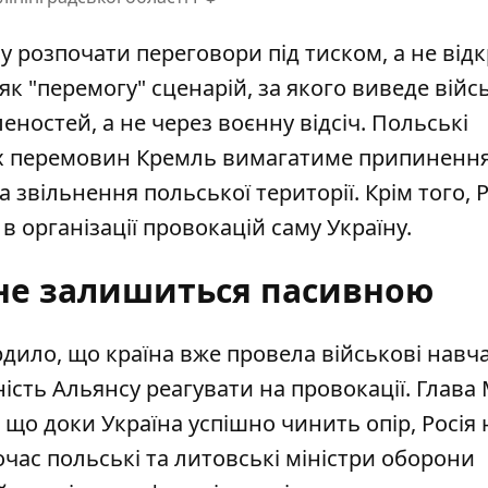
 розпочати переговори під тиском, а не від
як "перемогу" сценарій, за якого виведе війсь
ностей, а не через воєнну відсіч. Польські
их перемовин Кремль вимагатиме припиненн
 звільнення польської території. Крім того, Р
 організації провокацій саму Україну.
 не залишиться пасивною
дило, що країна вже провела військові навч
сть Альянсу реагувати на провокації. Глава
що доки Україна успішно чинить опір, Росія 
очас польські та литовські міністри оборони