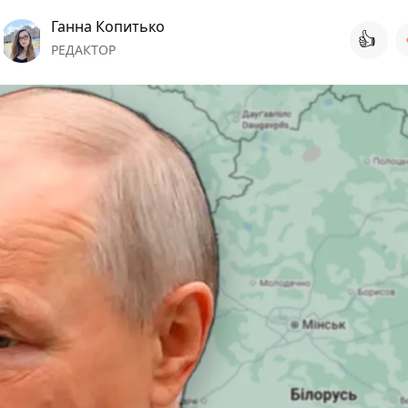
Ганна Копитько
👍
РЕДАКТОР