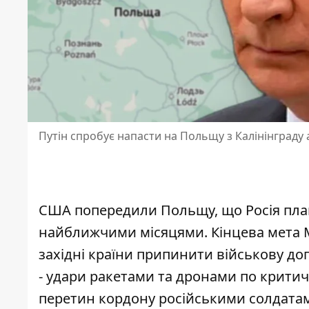
Путін спробує напасти на Польщу з Калінінграду 
США попередили Польщу, що Росія плану
найближчими місяцями. Кінцева мета 
західні країни припинити військову до
- удари ракетами та дронами по критичн
перетин кордону російськими солдатам