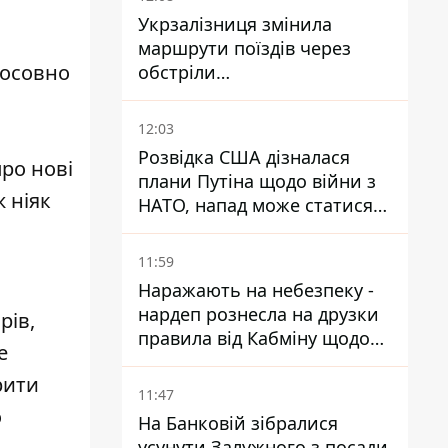
Укрзалізниця змінила
маршрути поїздів через
тосовно
обстріли
Дніпропетровщини,
Харківщини й Запоріжжя
12:03
Розвідка США дізналася
ро нові
плани Путіна щодо війни з
 ніяк
НАТО, напад може статися
восени – у WSJ розкрили
деталі
11:59
Наражають на небезпеку -
нардеп рознесла на друзки
рів,
правила від Кабміну щодо
е
зберігання пального
рити
11:47
о
На Банковій зібралися
усунути Залужного з посади