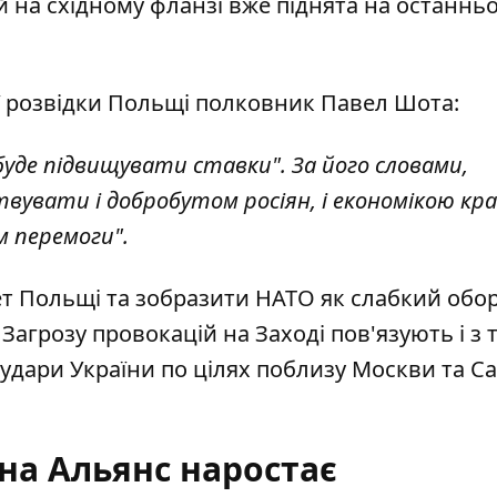
 на східному фланзі вже піднята на останнь
ї розвідки Польщі полковник Павел Шота:
 буде підвищувати ставки". За його словами,
увати і добробутом росіян, і економікою кра
м перемоги".
тет Польщі та зобразити НАТО як слабкий об
 Загрозу провокацій на Заході пов'язують і з 
 удари України по цілях поблизу Москви та Са
на Альянс наростає