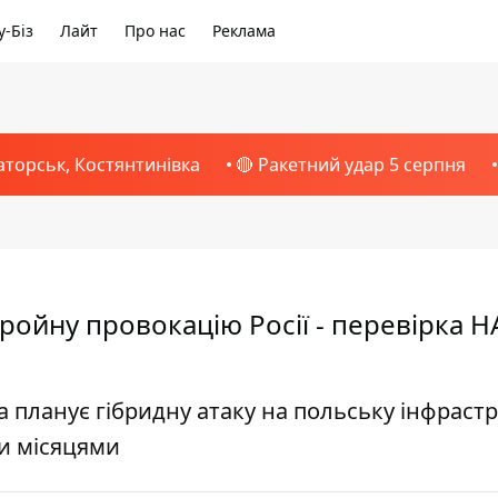
-Біз
Лайт
Про нас
Реклама
аторськ, Костянтинівка
🔴 Ракетний удар 5 серпня
йну провокацію Росії - перевірка Н
планує гібридну атаку на польську інфрастр
и місяцями