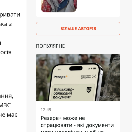
кривати
ка з
БІЛЬШЕ АВТОРІВ
я
ПОПУЛЯРНЕ
осія
ання,
 МЗС
12:49
не має
Резерв+ може не
спрацювати - які документи