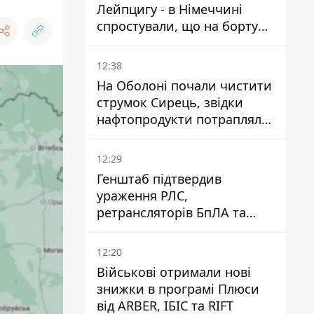
Лейпцигу - в Німеччині
спростували, що на борту
українського літака були
зброя та боєприпаси
12:38
На Оболоні почали чистити
струмок Сирець, звідки
нафтопродукти потрапляли
до озер
12:29
Генштаб підтвердив
ураження РЛС,
ретрансляторів БпЛА та
інших військових об'єктів
РФ у Криму й на півдні
12:20
Військові отримали нові
знижки в програмі Плюси
від ARBER, ІБІС та RIFT