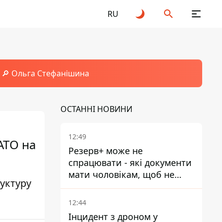
RU
🔎 Ольга Стефанішина
ОСТАННІ НОВИНИ
12:49
АТО на
Резерв+ може не
спрацювати - які документи
мати чоловікам, щоб не
уктуру
потрапити до ТЦК
12:44
Інцидент з дроном у