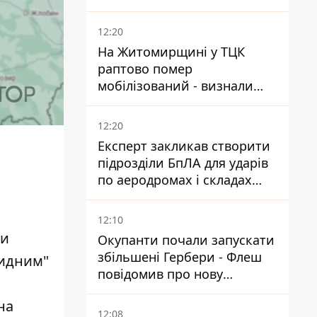
12:20
На Житомирщині у ТЦК
раптово помер
мобілізований - визнали
придатним і одразу ж
зупинилося серце
12:20
Експерт закликав створити
підрозділи БпЛА для ударів
по аеродромах і складах
КАБів ворога
12:10
ти
Окупанти почали запускати
збільшені Гербери - Флеш
ридним"
повідомив про нову
модифікацію дрона
на
12:08