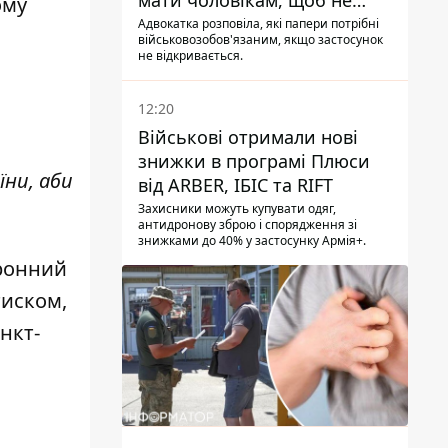
мати чоловікам, щоб не
ому
потрапити до ТЦК
Адвокатка розповіла, які папери потрібні
військовозобов'язаним, якщо застосунок
не відкривається.
12:20
Військові отримали нові
знижки в програмі Плюси
їни, аби
від ARBER, ІБІС та RIFT
Захисники можуть купувати одяг,
антидронову зброю і спорядження зі
знижками до 40% у застосунку Армія+.
оронний
тиском,
нкт-