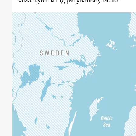
замаскувати під рятувальну місію.