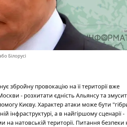
або Білорусі
є збройну провокацію на її території вже
Москви -
розхитати єдність Альянсу
та змуси
помогу Києву. Характер атаки може бути "гіб
ій інфраструктурі, а в найгіршому сценарії -
и на натовській території. Питання безпеки 