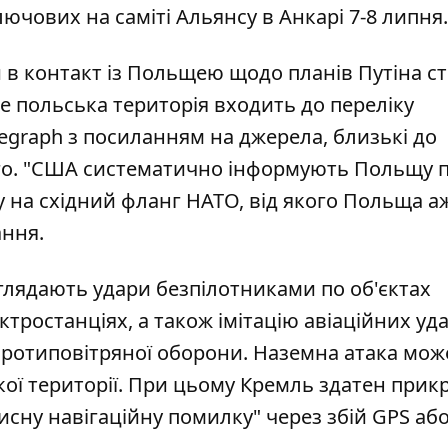
ключових
на саміті Альянсу в Анкарі
7-8 липня.
в контакт із Польщею щодо планів Путіна с
де польська територія входить до переліку
legraph
з посиланням на джерела, близькі до
о. "США систематично інформують Польщу п
 на східний фланг НАТО, від якого Польща аж
ання.
глядають удари безпілотниками по об'єктах
тростанціях, а також імітацію авіаційних уда
ротиповітряної оборони. Наземна атака мож
ької території. При цьому Кремль здатен прик
сну навігаційну помилку" через збій GPS аб