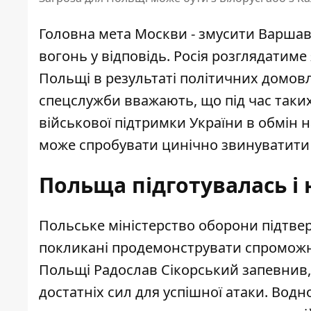
Головна мета Москви - змусити Варшаву
вогонь у відповідь. Росія розглядатиме 
Польщі в результаті політичних домовле
спецслужби вважають, що під час так
військової підтримки України в обмін на
може спробувати цинічно звинуватити в
Польща підготувалась і
Польське міністерство оборони підтвер
покликані продемонструвати спроможні
Польщі Радослав Сікорський запевнив, 
достатніх сил для успішної атаки. Водн