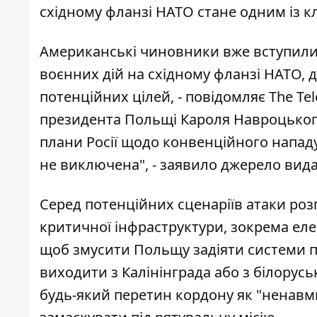
східному фланзі НАТО стане одним із 
Американські чиновники вже вступили 
воєнних дій на східному фланзі НАТО, 
потенційних цілей, - повідомляє
The Te
президента Польщі Кароля Навроцьког
плани Росії щодо конвенційного нападу
не виключена", - заявило джерело вид
Серед потенційних сценаріїв атаки роз
критичної інфраструктури, зокрема елек
щоб змусити Польщу задіяти системи п
виходити з Калінінграда або з білорус
будь-який перетин кордону як "ненавми