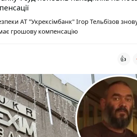
пенсації
зпеки АТ "Укрексімбанк" Ігор Тельбізов знов
имає грошову компенсацію
👍