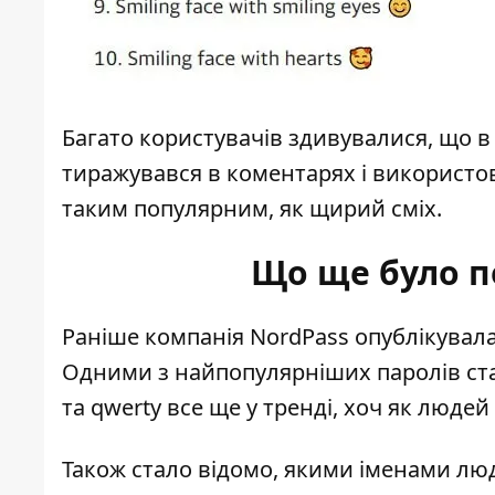
Багато користувачів здивувалися, що в
тиражувався в коментарях і використов
таким популярним, як щирий сміх.
Що ще було п
Раніше компанія NordPass опублікувал
Одними з найпопулярніших паролів стал
та qwerty все ще у тренді
, хоч як люде
Також стало відомо, якими іменами л