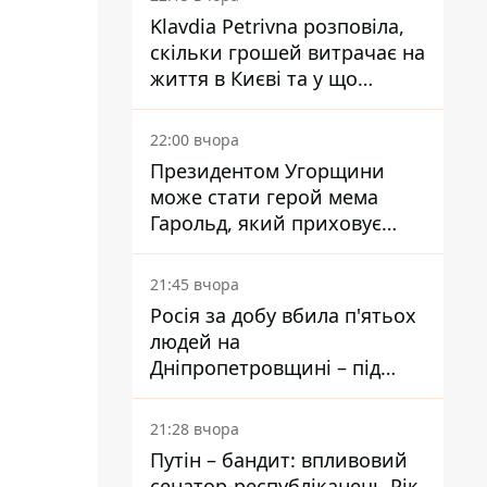
Klavdia Petrivna розповіла,
скільки грошей витрачає на
життя в Києві та у що
вкладає мільйони
22:00 вчора
Президентом Угорщини
може стати герой мема
Гарольд, який приховує
біль – він очолив народне
голосування
21:45 вчора
Росія за добу вбила п'ятьох
людей на
Дніпропетровщині – під
ударами опинилися п'ять
районів області
21:28 вчора
Путін – бандит: впливовий
сенатор-республіканець Рік