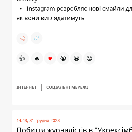
Іnstagram розробляє нові смайли дл
як вони виглядатимуть
♥
👍
🔥
😭
😆
😡
ІНТЕРНЕТ
СОЦІАЛЬНІ МЕРЕЖІ
14:43, 31 грудня 2023
Побиття журналістів в "Укрексімб