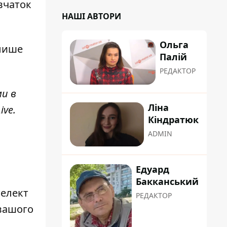
івчаток
НАШІ АВТОРИ
Ольга
 лише
Палій
РЕДАКТОР
ми в
Ліна
ive
.
Кіндратюк
ADMIN
Едуард
Бакканський
телект
РЕДАКТОР
 вашого