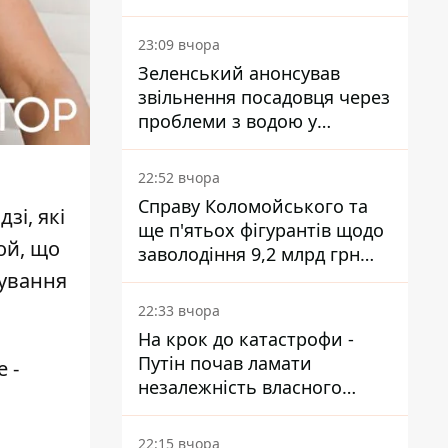
субсидії з рахунку в
Ощадбанку - яким було
23:09 вчора
рішення
Зеленський анонсував
звільнення посадовця через
проблеми з водою у
Марганці
22:52 вчора
Справу Коломойського та
зі, які
ще п'ятьох фігурантів щодо
ой, що
заволодіння 9,2 млрд грн
ПриватБанку скерували до
тування
суду
22:33 вчора
На крок до катастрофи -
Путін почав ламати
е -
незалежність власного
Центробанку, змусивши
знизити базову ставку
22:15 вчора