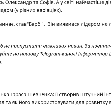
сь
Олександр та Софія
. А у світі найчастіше д
дом (у різних варіаціях).
минає, став"Барбі". Він виявився лідером не
об не пропустити важливих новин. За новина
куйте на нашому Telegram-каналі
Інформатор L
т
.
інка Тараса Шевченка: її створив Штучний ін
ал та як його використовувати для розвитку