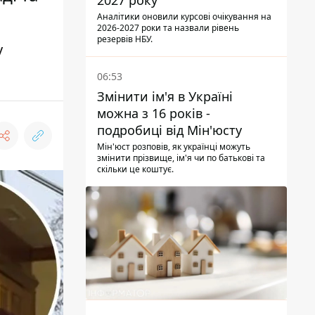
2027 року
Аналітики оновили курсові очікування на
2026-2027 роки та назвали рівень
резервів НБУ.
у
06:53
Змінити ім'я в Україні
можна з 16 років -
подробиці від Мін'юсту
Мін'юст розповів, як українці можуть
змінити прізвище, ім'я чи по батькові та
скільки це коштує.