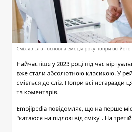
Сміх до сліз - основна емоція року попри всі його
Найчастіше у 2023 році
під час віртуал
вже стали абсолютною класикою. У рей
сміється до сліз. Попри всі негаразди 
та коментарів.
Emojipedia повідомляє, що на
перше міс
"катаюся на підлозі від сміху". На трет