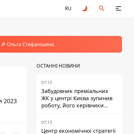
RU
🔎 Ольга Стефанішина
ОСТАННІ НОВИНИ
07:15
Забудовник преміальних
ЖК у центрі Києва зупинив
и 2023
роботу, його керівники
втекли з України - Bihus.info
07:13
Центр економічної стратегії