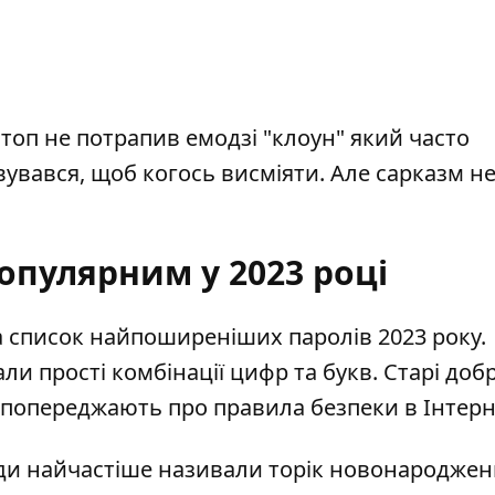
 топ не потрапив емодзі "клоун" який часто
увався, щоб когось висміяти. Але сарказм не
опулярним у 2023 році
а список найпоширеніших паролів 2023 року.
и прості комбінації цифр та букв. Старі добр
й попереджають про правила безпеки в Інтерн
юди найчастіше називали торік новонародже