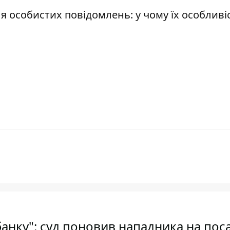
я особистих повідомлень: у чому їх особливі
анку": суд поновив нападника на поса