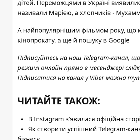
дітей. Переможцями в Україні виявили
називали Марією, а хлопчиків - Мухамме
А
найпопулярнішим фільмом року
, що 
кінопрокату, а ще й пошуку в Google
Підписуйтесь на наш
Telegram-канал
, щ
режимі онлайн прямо в месенджері слід
Підписатися на канал у Viber можна
ту
ЧИТАЙТЕ ТАКОЖ:
В Instagram з’явилася офіційна стор
Як створити успішний Telegram-кан
бізнесу