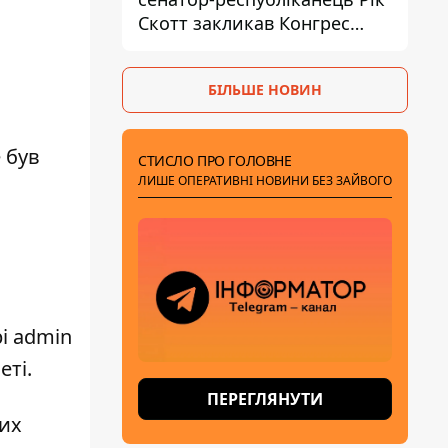
Скотт закликав Конгрес
притягнути РФ до
відповідальності за війну в
БІЛЬШЕ НОВИН
Україні
 був
СТИСЛО ПРО ГОЛОВНЕ
ЛИШЕ ОПЕРАТИВНІ НОВИНИ БЕЗ ЗАЙВОГО
і
admin
еті.
ПЕРЕГЛЯНУТИ
них