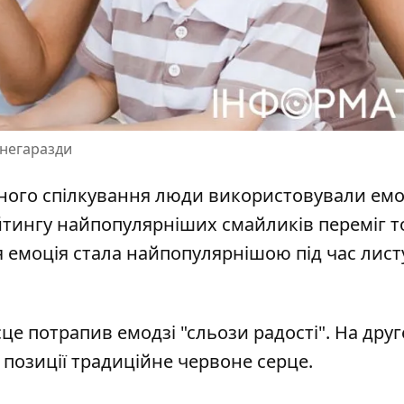
 негаразди
ьного спілкування люди використовували емод
тингу найпопулярніших смайликів переміг т
ця емоція стала найпопулярнішою під час лис
це потрапив емодзі "сльози радості"
. На друг
ій позиції традиційне червоне серце.