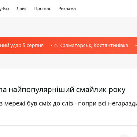
-Біз
Лайт
Про нас
Реклама
тний удар 5 серпня
⚠️ Краматорськ, Костянтинівка
вала найпопулярніший смайлик року
 мережі був сміх до сліз - попри всі негаразд