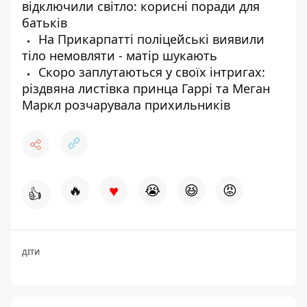
відключили світло: корисні поради для
батьків
На Прикарпатті поліцейські виявили
тіло немовляти - матір шукають
Cкоро заплутаються у своїх інтригах:
різдвяна листівка принца Гаррі та Меган
Маркл розчарувала прихильників
♥
🔥
😭
😆
😡
👍
ДІТИ