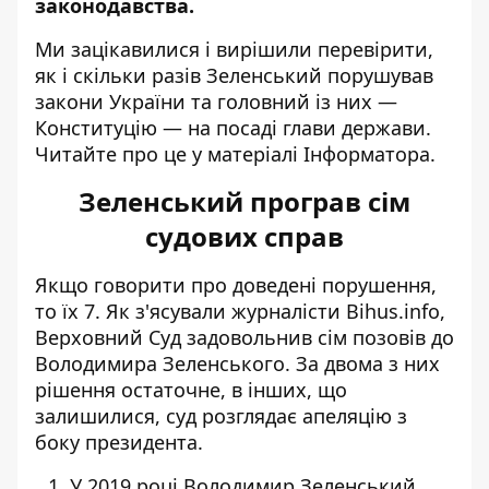
законодавства.
Ми зацікавилися і вирішили перевірити,
як і скільки разів Зеленський порушував
закони України та головний із них —
Конституцію — на посаді глави держави.
Читайте про це у матеріалі
Інформатора
.
Зеленський програв сім
судових справ
Якщо говорити про доведені порушення,
то їх 7. Як
з'ясували
журналісти Bihus.info,
Верховний Суд задовольнив сім позовів до
Володимира Зеленського. За двома з них
рішення остаточне, в інших, що
залишилися, суд розглядає апеляцію з
боку президента.
У 2019 році Володимир Зеленський