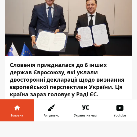
Словенія приєдналася до 6 інших
держав Євросоюзу, які уклали
двосторонні декларації щодо визнання
європейської перспективи України. Ця
країна зараз головує у Раді ЄС.
Як передає
Інформатор
, про це повідомив
у
Twitter
президент Володимир
Головна
Актуально
Україна на часі
Youtube
Зеленський, який перебуває з візитом у
Інформатор у
Брюсселі для участі у саміті "Східного
Завантажити
телефоні
👉
партнерства".