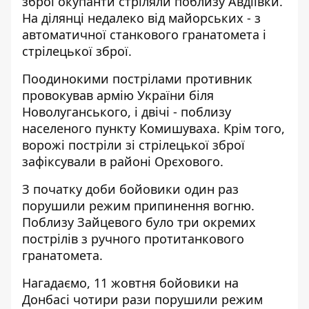
зброї окупанти стріляли поблизу Авдіївки.
На ділянці недалеко від майорських - з
автоматичної станкового гранатомета і
стрілецької зброї.
Поодинокими пострілами противник
провокував армію України біля
Новолуганського, і двічі - поблизу
населеного пункту Комишуваха. Крім того,
ворожі постріли зі стрілецької зброї
зафіксували в районі Орєхового.
З початку доби бойовики один раз
порушили режим припинення вогню.
Поблизу Зайцевого було три окремих
пострілів з ручного протитанкового
гранатомета.
Нагадаємо, 11 жовтня бойовики на
Донбасі
чотири рази порушили режим