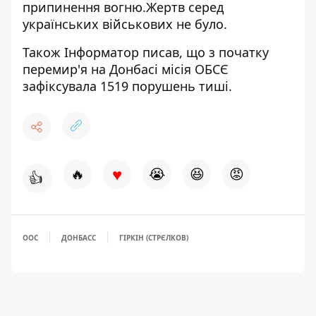
припинення
вогню.Жертв серед
українських військових не було.
Також Інформатор писав, що з початку
перемир'я на Донбасі місія ОБСЄ
зафіксувала
1519 порушень
тиші.
♥
🔥
😭
😆
😡
👍
ООС
ДОНБАСС
ГІРКІН (СТРЄЛКОВ)