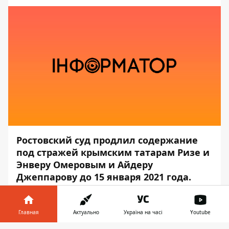
Ростовский суд продлил содержание
под стражей крымским татарам Ризе и
Энверу Омеровым и Айдеру
Джеппарову до 15 января 2021 года.
Об этом сообщает
«Крымская
солидарность»
, — передаёт
Информатор
.
Главная
Актуально
Україна на часі
Youtube