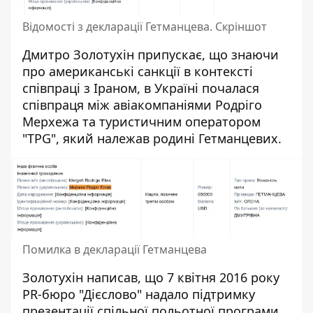
Відомості з декларації Гетманцева. Скріншот
Дмитро Золотухін припускає, що знаючи
про американські санкції в контексті
співпраці з Іраном, в Україні почалася
співпраця між авіакомпаніями Родріго
Мерхежа та туристичним оператором
"TPG", який належав родині Гетманцевих.
Помилка в декларації Гетманцева
Золотухін написав, що 7 квітня 2016 року
PR-бюро "Дієслово" надало підтримку
презентації спільної польотної програми