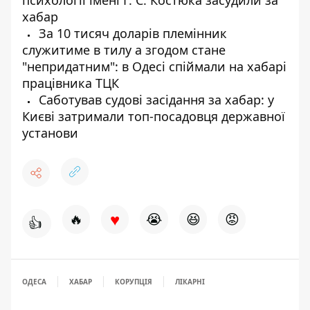
психології імені Г. С. Костюка засудили за
хабар
За 10 тисяч доларів племінник
служитиме в тилу а згодом стане
"непридатним": в Одесі спіймали на хабарі
працівника ТЦК
Саботував судові засідання за хабар: у
Києві затримали топ-посадовця державної
установи
♥
🔥
😭
😆
😡
👍
ОДЕСА
ХАБАР
КОРУПЦІЯ
ЛІКАРНІ