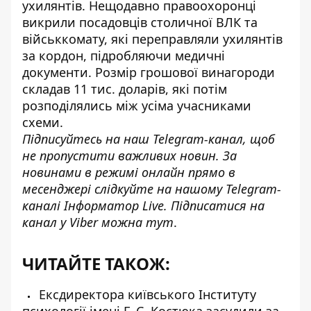
ухилянтів. Нещодавно правоохоронці
викрили посадовців столичної ВЛК та
військкомату, які
переправляли ухилянтів
за кордон, підробляючи медичні
документи
. Розмір грошової винагороди
складав 11 тис. доларів, які потім
розподілялись між усіма учасниками
схеми.
Підписуйтесь на наш
Telegram-канал
, щоб
не пропустити важливих новин. За
новинами в режимі онлайн прямо в
месенджері слідкуйте на нашому Telegram-
каналі
Інформатор Live
. Підписатися на
канал у Viber можна
тут
.
ЧИТАЙТЕ ТАКОЖ:
Ексдиректора київського Інституту