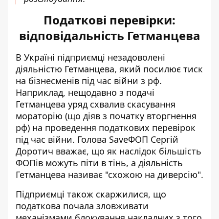
Податкові перевірки:
відповідальність Гетманцева
В Україні підприємці незадоволені
діяльністю Гетманцева, який посилює тиск
на бізнесменів під час війни з рф.
Наприклад, нещодавно з подачі
Гетманцева уряд схвалив скасування
мораторію (що діяв з початку вторгнення
рф) на проведення податкових перевірок
під час війни. Голова SaveФОП Сергій
Доротич вважає, що як наслідок більшість
ФОПів можуть піти в тінь, а
діяльність
Гетманцева називає "схожою на диверсію"
.
Підприємці також скаржилися, що
податкова почала зловживати
механізмами блокування накладних
з того