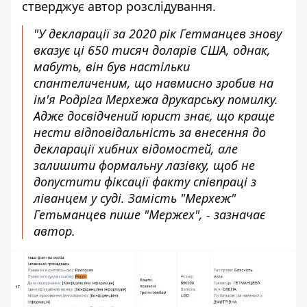
стверджує автор розслідування.
"У декларації за 2020 рік Гетманцев знову
вказує ці 650 тисяч доларів США, однак,
мабуть, він був настільки
спантеличеним, що навмисно зробив на
ім'я Родріга Мерхежа друкарську помилку.
Адже досвідчений юрист знає, що краще
нести відповідальність за внесення до
декларації хибних відомостей, але
залишити формальну лазівку, щоб не
допустити фіксації факту співпраці з
ліванцем у суді. Замість "Мерхеж"
Гетьманцев пише "Мержех", - зазначає
автор.