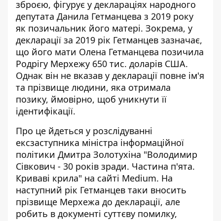
зброєю
, фігурує у деклараціях народного
депутата Данила Гетманцева з 2019 року
як позичальник його матері. Зокрема, у
декларації за 2019 рік Гетманцев зазначає,
що його мати Олена Гетманцева позичила
Родрігу Мерхежу 650 тис. доларів США.
Однак він не вказав у декларації повне ім'я
та прізвище людини, яка отримала
позику, ймовірно, щоб уникнути її
ідентифікації.
Про це йдеться у розслідуванні
ексзаступника міністра інформаційної
політики Дмитра Золотухіна "
Володимир
Сівкович - 30 років зради. Частина п'ята.
Криваві крила
" на сайті Medium. На
наступний рік Гетманцев таки вносить
прізвище Мерхежа до декларації, але
робить в документі суттєву помилку,