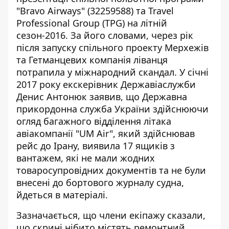
"Bravo Airways" (32259588) та Travel
Professional Group (TPG) на літній
сезон-2016. За його словами, через рік
після запуску спільного проекту Мерхежів
та Гетманцевих компанія ліванця
потрапила у міжнародний скандал. У січні
2017 року екскерівник Державіаслужби
Денис Антонюк заявив, що Державна
прикордонна служба України здійснюючи
огляд багажного відділення літака
авіакомпанії "UM Air", який здійснював
рейс до Ірану, виявила 17 ящиків з
вантажем, які не мали жодних
товаросупровідних документів та не були
внесені до бортового журналу судна,
йдеться в матеріалі.
Зазначається, що члени екіпажу сказали,
що скрині нібито містять ремонтний