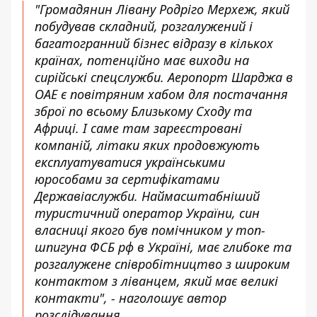
"Громадянин Лівану Родріго Мерхеж, який
побудував складний, розгалужений і
багатогранний бізнес відразу в кількох
країнах, потенційно має виходи на
сирійські спецслужби. Аеропорт Шарджа в
ОАЕ є повітряним хабом для постачання
зброї по всьому Близькому Сходу та
Африці. І саме там зареєстровані
компаній, літаки яких продовжують
експлуатуватися українськими
юрособами за сертифікатами
Державіаслужби. Наймасштабніший
туристичний оператор України, син
власниці якого був помічником у топ-
шпигуна ФСБ рф в Україні, має глибоке та
розгалужене співробітництво з широким
контактом з ліванцем, який має великі
контакти", - наголошує автор
розслідування.