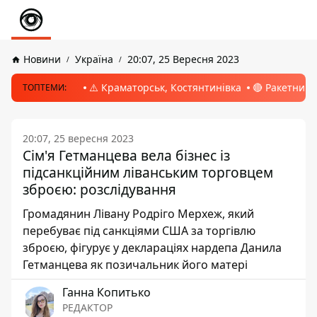
Новини
Україна
20:07, 25 Вересня 2023
⚠️ Краматорськ, Костянтинівка
🔴 Ракетний 
ТОПТЕМИ:
20:07, 25 вересня 2023
Сім'я Гетманцева вела бізнес із
підсанкційним ліванським торговцем
зброєю: розслідування
Громадянин Лівану Родріго Мерхеж, який
перебуває під санкціями США за торгівлю
зброєю, фігурує у деклараціях нардепа Данила
Гетманцева як позичальник його матері
Ганна Копитько
РЕДАКТОР